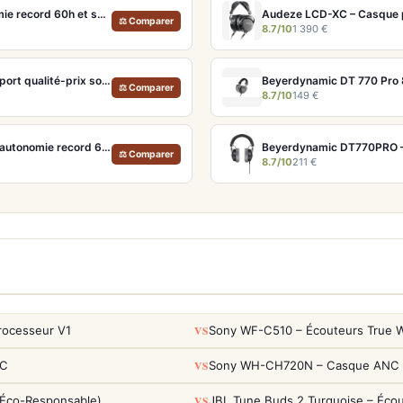
Sennheiser Momentum 4 Wireless – Casque ANC avec autonomie record 60h et son audiophile
Audeze LCD-XC – Casque pl
⚖ Comparer
8.7/10
1 390 €
Xiaomi Redmi Buds 6 Pro – Écouteurs ANC confortables au rapport qualité-prix solide
⚖ Comparer
8.7/10
149 €
Sennheiser Momentum 4 Denim – Casque Bluetooth ANC avec autonomie record 60h
Beyerdynamic DT770PRO – C
⚖ Comparer
8.7/10
211 €
VS
rocesseur V1
Sony WF-C510 – Écouteurs True Wi
VS
NC
Sony WH-CH720N – Casque ANC 35h
VS
(Éco-Responsable)
JBL Tune Buds 2 Turquoise – Éco