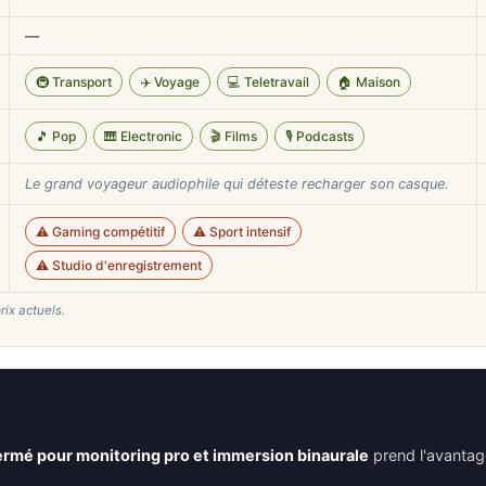
—
🚇 Transport
✈️ Voyage
💻 Teletravail
🏠 Maison
🎵 Pop
🎹 Electronic
🎬 Films
🎙️ Podcasts
Le grand voyageur audiophile qui déteste recharger son casque.
⚠️ Gaming compétitif
⚠️ Sport intensif
⚠️ Studio d'enregistrement
rix actuels.
rmé pour monitoring pro et immersion binaurale
prend l'avantag