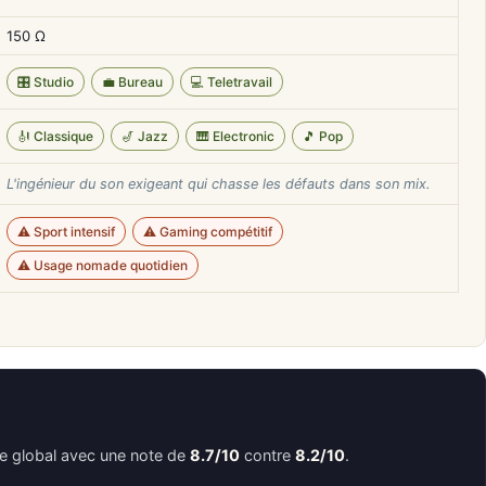
150 Ω
🎛️ Studio
💼 Bureau
💻 Teletravail
🎻 Classique
🎷 Jazz
🎹 Electronic
🎵 Pop
L'ingénieur du son exigeant qui chasse les défauts dans son mix.
⚠️ Sport intensif
⚠️ Gaming compétitif
⚠️ Usage nomade quotidien
e global avec une note de
8.7/10
contre
8.2/10
.