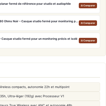
anar fermé de référence pour studio et audiophile
⚖ Comparer
Beyerdynamic DT 770 Pro 80 Ohms Noir – Casque studio fermé pour monitoring précis
⚖ Comparer
asque studio fermé pour un monitoring précis et isolé
⚖ Comparer
reless compacts, autonomie 22h et multipoint
, Ultra-léger (192g) avec Processeur V1
uteurs True Wireless avec ANC et autonomie 48h