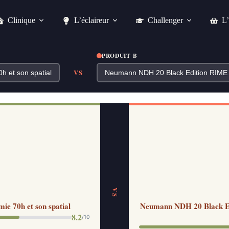
Clinique
L’éclaireur
Challenger
L’
PRODUIT B
VS
VS
e 70h et son spatial
Neumann NDH 20 Black Edi
8.2
/10