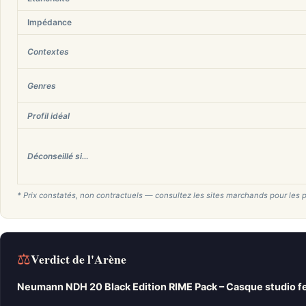
Impédance
Contextes
Genres
Profil idéal
Déconseillé si…
* Prix constatés, non contractuels — consultez les sites marchands pour les p
⚖
Verdict de l'Arène
Neumann NDH 20 Black Edition RIME Pack – Casque studio fe