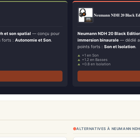
Neumann NDH 20 Black E
 et son spatial
— conçu pour
Neumann NDH 20 Black Edition 
s forts :
Autonomie et Son
.
immersion binaurale
— dédié au
points forts :
Son et Isolation
.
+1 en Son
+1.2 en Basses
+0.8 en Isolation
ALTERNATIVES À NEUMANN ND