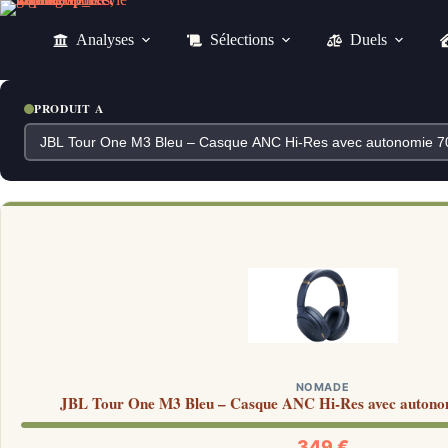
Passer
au
Analyses
Sélections
Duels
contenu
PRODUIT A
NOMADE
JBL Tour One M3 Bleu – Casque ANC Hi-Res avec autonomi
349 €