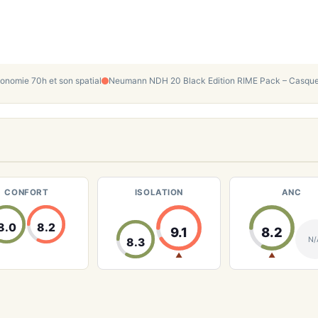
nomie 70h et son spatial
Neumann NDH 20 Black Edition RIME Pack – Casque s
CONFORT
ISOLATION
ANC
8.0
8.2
9.1
8.2
N/
8.3
▲
▲