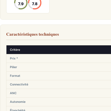
7.9
7.8
Caractéristiques techniques
Critère
Prix *
Pilier
Format
Connectivité
ANC
Autonomie
Étanchéité