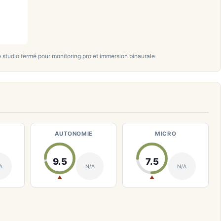
tudio fermé pour monitoring pro et immersion binaurale
AUTONOMIE
MICRO
9.5
7.5
A
N/A
N/A
▲
▲