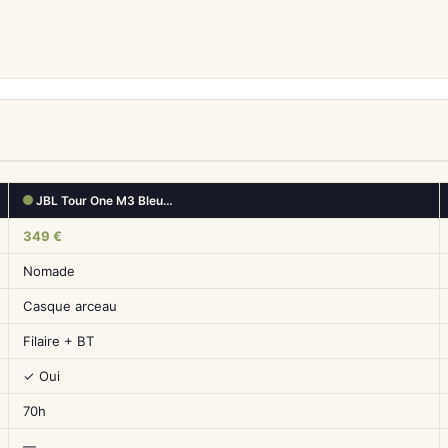
JBL Tour One M3 Bleu…
349 €
Nomade
Casque arceau
Filaire + BT
✓ Oui
70h
—