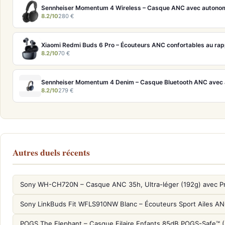
8.2/10
280 €
8.2/10
70 €
8.2/10
279 €
Autres duels récents
Sony WH-CH720N – Casque ANC 35h, Ultra-léger (192g) avec P
Sony LinkBuds Fit WFLS910NW Blanc – Écouteurs Sport Ailes A
POGS The Elephant – Casque Filaire Enfants 85dB POGS-Safe™ 