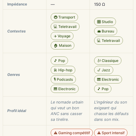
Impédance
—
150 Ω
🚇 Transport
🎛️ Studio
💻 Teletravail
Contextes
💼 Bureau
✈️ Voyage
💻 Teletravail
🏠 Maison
🎵 Pop
🎻 Classique
🎤 Hip-hop
🎷 Jazz
Genres
🎙️ Podcasts
🎹 Electronic
🎹 Electronic
🎵 Pop
Le nomade urbain
L'ingénieur du son
qui veut un bon
exigeant qui
Profil idéal
ANC sans casser
chasse les défauts
sa tirelire.
dans son mix.
⚠️ Gaming compétitif
⚠️ Sport intensif