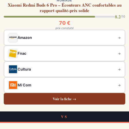
NOMADE
Xiaomi Redmi Buds 6 Pro – Écouteurs ANC confortables au
rapport qualité-prix solide
8.2
/10
70 €
prix constaté
Amazon
→
Fnac
→
Cultura
→
Mi Com
→
Voir la fiche →
VS