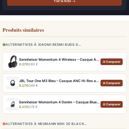
Voir la fiche →
Produits similaires
ALTERNATIVES À XIAOMI REDMI BUDS 6…
Sennheiser Momentum 4 Wireless – Casque ANC avec autonomie record 60h et son audiophile
⚖ Comparer
8.2/10
280 €
JBL Tour One M3 Bleu – Casque ANC Hi-Res avec autonomie 70h et son spatial
⚖ Comparer
8.2/10
349 €
Sennheiser Momentum 4 Denim – Casque Bluetooth ANC avec autonomie record 60h
⚖ Comparer
8.2/10
279 €
ALTERNATIVES À NEUMANN NDH 20 BLACK…