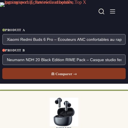
Passer
au
contenu
PRODUIT A
PRODUIT B
⚖ Comparer →