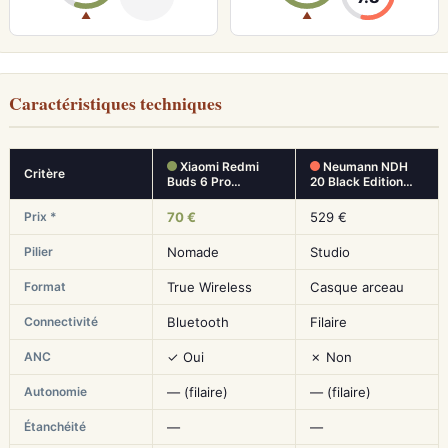
▲
▲
Caractéristiques techniques
Xiaomi Redmi
Neumann NDH
Critère
Buds 6 Pro…
20 Black Edition…
Prix *
70 €
529 €
Pilier
Nomade
Studio
Format
True Wireless
Casque arceau
Connectivité
Bluetooth
Filaire
ANC
✓ Oui
✗ Non
Autonomie
— (filaire)
— (filaire)
Étanchéité
—
—