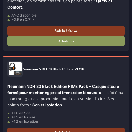
quotidien, en version sans fil. Ses points forts :
Q/Prix et
Confort
.
ANC disponible
+0.9 en Q/Prix
Voir la fiche →
Acheter →
Neumann NDH 20 Black Edition RIME…
Neumann NDH 20 Black Edition RIME Pack – Casque studio
fermé pour monitoring pro et immersion binaurale
— dédié au
monitoring et à la production audio, en version filaire. Ses
points forts :
Son et Isolation
.
+1.6 en Son
+1.5 en Basses
+1.2 en Isolation