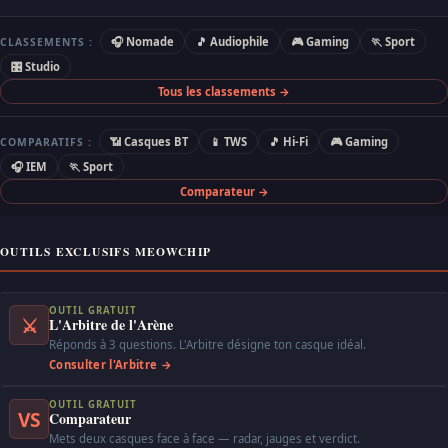
🎧 Nomade
🎵 Audiophile
🎮 Gaming
🏃 Sport
CLASSEMENTS :
🎛 Studio
Tous les classements →
📶 Casques BT
📱 TWS
🎵 Hi-Fi
🎮 Gaming
COMPARATIFS :
🎧 IEM
🏃 Sport
Comparateur →
OUTILS EXCLUSIFS MEOWCHIP
OUTIL GRATUIT
⚔
L'Arbitre de l'Arène
Réponds à 3 questions. L'Arbitre désigne ton casque idéal.
Consulter l'Arbitre →
OUTIL GRATUIT
VS
Comparateur
Mets deux casques face à face — radar, jauges et verdict.