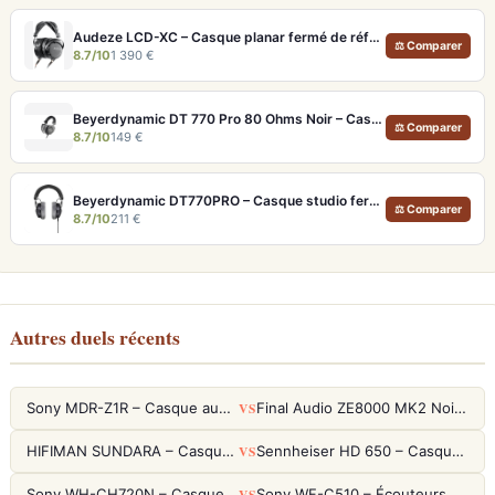
Audeze LCD-XC – Casque planar fermé de référence pour studio et audiophile
⚖ Comparer
8.7/10
1 390 €
Beyerdynamic DT 770 Pro 80 Ohms Noir – Casque studio fermé pour monitoring précis
⚖ Comparer
8.7/10
149 €
Beyerdynamic DT770PRO – Casque studio fermé pour un monitoring précis et isolé
⚖ Comparer
8.7/10
211 €
Autres duels récents
VS
Sony MDR-Z1R – Casque audiophile fermé haute résolution
Final Audio ZE8000 MK2 Noir – Écouteurs True Wireless audiophiles 8K Sound
VS
HIFIMAN SUNDARA – Casque Planar Magnetic Ouvert Over-Ear Audiophile
Sennheiser HD 650 – Casque audiophile ouvert pour l'écoute analytique
VS
Sony WH-CH720N – Casque ANC 35h, Ultra-léger (192g) avec Processeur V1
Sony WF-C510 – Écouteurs True Wireless compacts, autonomie 22h et multipoint