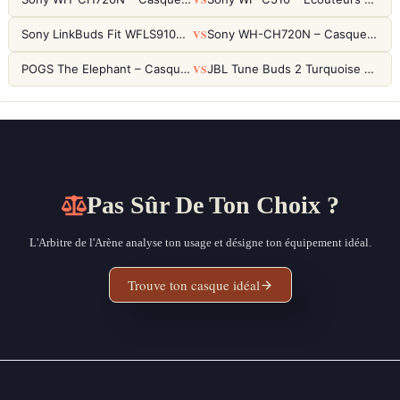
VS
Sony LinkBuds Fit WFLS910NW Blanc – Écouteurs Sport Ailes ANC
Sony WH-CH720N – Casque ANC 35h, Ultra-léger (192g) avec Processeur V1
VS
POGS The Elephant – Casque Filaire Enfants 85dB POGS-Safe™ (Éco-Responsable)
JBL Tune Buds 2 Turquoise – Écouteurs True Wireless avec ANC et autonomie 48h
Pas Sûr De Ton Choix ?
L'Arbitre de l'Arène analyse ton usage et désigne ton équipement idéal.
Trouve ton casque idéal