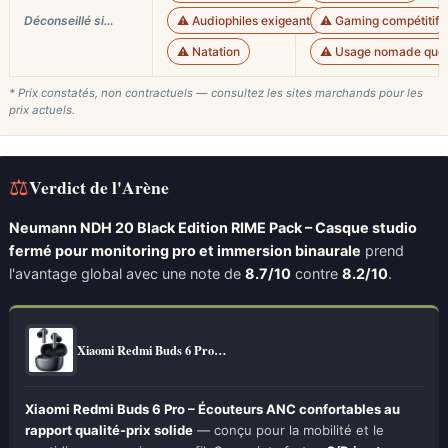
Déconseillé si…
⚠️ Audiophiles exigeants
⚠️ Gaming compétitif
⚠️ Natation
⚠️ Usage nomade quot
* Prix constatés, non contractuels — consultez les sites marchands pour les
prix actuels.
⚖
Verdict de l'Arène
Neumann NDH 20 Black Edition RIME Pack – Casque studio
fermé pour monitoring pro et immersion binaurale
prend
l'avantage global avec une note de
8.7/10
contre
8.2/10
.
Xiaomi Redmi Buds 6 Pro…
Xiaomi Redmi Buds 6 Pro – Écouteurs ANC confortables au
rapport qualité-prix solide
— conçu pour la mobilité et le