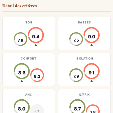
Détail des critères
SON
BASSES
9.4
9.0
7.8
7.5
▲
▲
CONFORT
ISOLATION
8.6
9.1
8.2
7.9
▲
▲
ANC
Q/PRIX
8.0
8.7
N/A
7.8