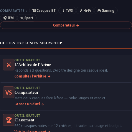
📶 Casques BT
📱 TWS
🎵 Hi-Fi
🎮 Gaming
COMPARATIFS :
🎧 IEM
🏃 Sport
Comparateur →
OUTILS EXCLUSIFS MEOWCHIP
OUTIL GRATUIT
⚔
L'Arbitre de l'Arène
Réponds à 3 questions. L'Arbitre désigne ton casque idéal.
Consulter l'Arbitre →
OUTIL GRATUIT
VS
Comparateur
Mets deux casques face à face — radar, jauges et verdict.
Lancer un duel →
OUTIL GRATUIT
🏆
Classement
660+ casques notés sur 12 critères, filtrables par usage et budget.
Voir le classement →