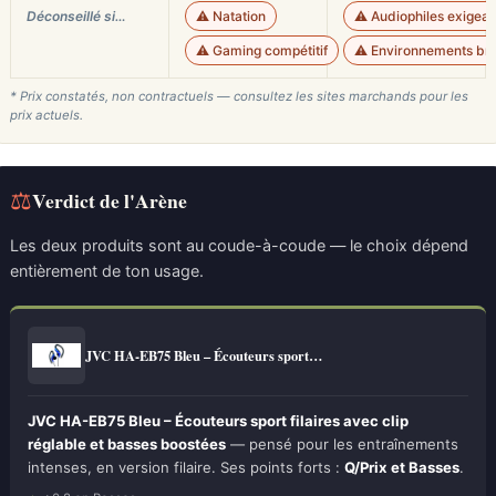
Déconseillé si…
⚠️ Natation
⚠️ Audiophiles exigean
⚠️ Gaming compétitif
⚠️ Environnements br
* Prix constatés, non contractuels — consultez les sites marchands pour les
prix actuels.
⚖
Verdict de l'Arène
Les deux produits sont au coude-à-coude — le choix dépend
entièrement de ton usage.
JVC HA-EB75 Bleu – Écouteurs sport…
JVC HA-EB75 Bleu – Écouteurs sport filaires avec clip
réglable et basses boostées
— pensé pour les entraînements
intenses, en version filaire. Ses points forts :
Q/Prix et Basses
.