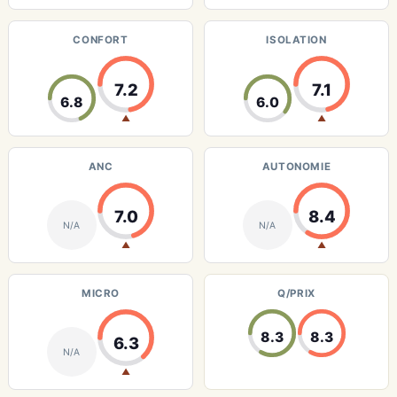
CONFORT
ISOLATION
7.2
7.1
6.8
6.0
▲
▲
ANC
AUTONOMIE
7.0
8.4
N/A
N/A
▲
▲
MICRO
Q/PRIX
8.3
8.3
6.3
N/A
▲