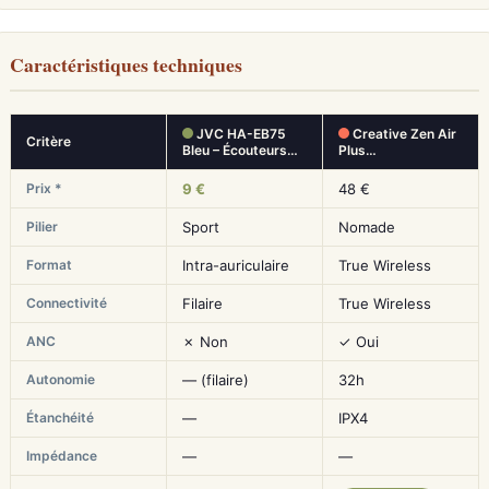
Caractéristiques techniques
JVC HA-EB75
Creative Zen Air
Critère
Bleu – Écouteurs…
Plus…
Prix *
9 €
48 €
Pilier
Sport
Nomade
Format
Intra-auriculaire
True Wireless
Connectivité
Filaire
True Wireless
ANC
✗ Non
✓ Oui
Autonomie
— (filaire)
32h
Étanchéité
—
IPX4
Impédance
—
—