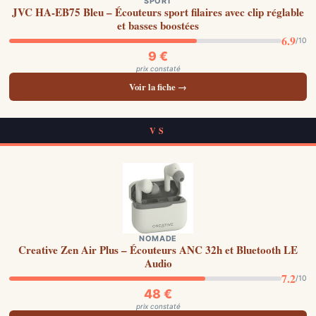
SPORT
JVC HA-EB75 Bleu – Écouteurs sport filaires avec clip réglable
et basses boostées
6.9
/10
9 €
prix constaté
Voir la fiche →
VS
NOMADE
Creative Zen Air Plus – Écouteurs ANC 32h et Bluetooth LE
Audio
7.2
/10
48 €
prix constaté