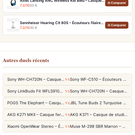
Altec Lansing ANC Wireless Kid Bleu – Casque enfant sécurisé 85 dB
⚖ Comparer
7.2/10
50 €
Sennheiser Hearing CX 80S – Écouteurs filaires confort et son équilibré
⚖ Comparer
7.2/10
30 €
Autres duels récents
VS
Sony WH-CH720N – Casque ANC 35h, Ultra-léger (192g) avec Processeur V1
Sony WF-C510 – Écouteurs True Wireless compacts, autonomie 22h et multipoint
VS
Sony LinkBuds Fit WFLS910NW Blanc – Écouteurs Sport Ailes ANC
Sony WH-CH720N – Casque ANC 35h, Ultra-léger (192g) avec Processeur V1
VS
POGS The Elephant – Casque Filaire Enfants 85dB POGS-Safe™ (Éco-Responsable)
JBL Tune Buds 2 Turquoise – Écouteurs True Wireless avec ANC et autonomie 48h
VS
AKG K271 MKII – Casque fermé studio fiable pour une écoute neutre
AKG K371 – Casque de studio fermé 50mm titane, réponse 5Hz-50kHz
VS
Xiaomi OpenWear Stereo – Écouteurs Open-Ear Hi-Res avec réduction de fuite sonore
Muse M-298 SBR Marron – Casque Bluetooth ANC avec 66h d'autonomie