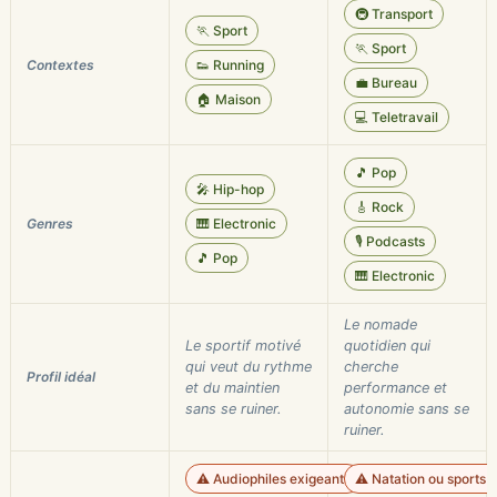
🚇 Transport
🏃 Sport
🏃 Sport
Contextes
👟 Running
💼 Bureau
🏠 Maison
💻 Teletravail
🎵 Pop
🎤 Hip-hop
🎸 Rock
Genres
🎹 Electronic
🎙️ Podcasts
🎵 Pop
🎹 Electronic
Le nomade
Le sportif motivé
quotidien qui
qui veut du rythme
cherche
Profil idéal
et du maintien
performance et
sans se ruiner.
autonomie sans se
ruiner.
⚠️ Audiophiles exigeants
⚠️ Natation ou sports 