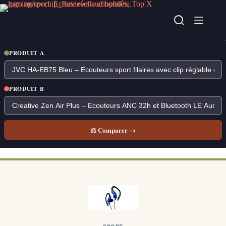
Passer
au
contenu
PRODUIT A
PRODUIT B
⚖ Comparer →