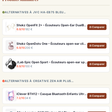
ALTERNATIVES À JVC HA-EB75 BLEU…
Shokz OpenFit 2+ – Écouteurs Open-Ear DualBoost avec son spatial Dolby
⚖ Comparer
6.9/10
182 €
Shokz OpenDots One – Écouteurs open-ear clip-on 6,5g avec basses Bassphere™
⚖ Comparer
6.9/10
200 €
JLab Epic Open Sport – Écouteurs open-ear sport avec 30h d'autonomie
⚖ Comparer
6.9/10
100 €
ALTERNATIVES À CREATIVE ZEN AIR PLUS…
iClever BTH12 – Casque Bluetooth Enfants Ultra-Longue Autonomie (85h), 3 Modes Volume et LEDs
⚖ Comparer
7.2/10
34 €