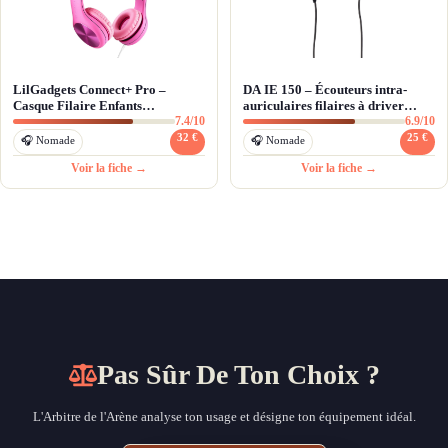
LilGadgets Connect+ Pro –
DA IE 150 – Écouteurs intra-
Casque Filaire Enfants
auriculaires filaires à driver
7.4/10
6.9/10
SharePort™ et Durabilité
dynamique
Exceptionnelle
32 €
25 €
🎧 Nomade
🎧 Nomade
Voir la fiche →
Voir la fiche →
Pas Sûr De Ton Choix ?
L'Arbitre de l'Arène analyse ton usage et désigne ton équipement idéal.