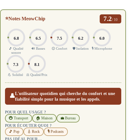
7.2
⭐
Notes MeowChip
/ 10
6.8
6.5
7.5
6.2
6.0
🎵 Qualité
🔊 Basses
😌 Confort
🛡️ Isolation
🎙️ Microphone
sonore
7.3
8.1
💪 Solidité
⚖️ Qualité/Prix
L'utilisateur quotidien qui cherche du confort et une
👤
fiabilité simple pour la musique et les appels.
POUR QUEL USAGE ?
🚇 Transport
🏠 Maison
💼 Bureau
POUR ÉCOUTER QUOI ?
🎵 Pop
🎸 Rock
🎙️ Podcasts
PAS IDÉAL POUR…