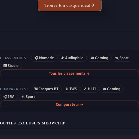
Trouve ton casque idéal
🎧 Nomade
🎵 Audiophile
🎮 Gaming
🏃 Sport
CLASSEMENTS :
🎛 Studio
Tous les classements →
📶 Casques BT
📱 TWS
🎵 Hi-Fi
🎮 Gaming
COMPARATIFS :
🎧 IEM
🏃 Sport
Comparateur →
OUTILS EXCLUSIFS MEOWCHIP