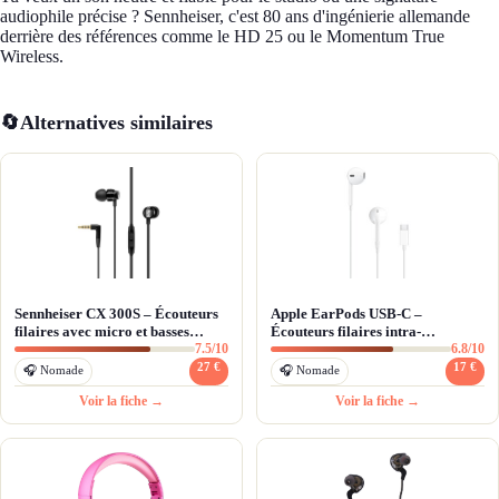
audiophile précise ? Sennheiser, c'est 80 ans d'ingénierie allemande
derrière des références comme le HD 25 ou le Momentum True
Wireless.
🔄
Alternatives similaires
Sennheiser CX 300S – Écouteurs
Apple EarPods USB-C –
filaires avec micro et basses
Écouteurs filaires intra-
7.5/10
6.8/10
renforcées
auriculaires pour iPhone 15 et
USB-C
27 €
17 €
🎧 Nomade
🎧 Nomade
Voir la fiche →
Voir la fiche →