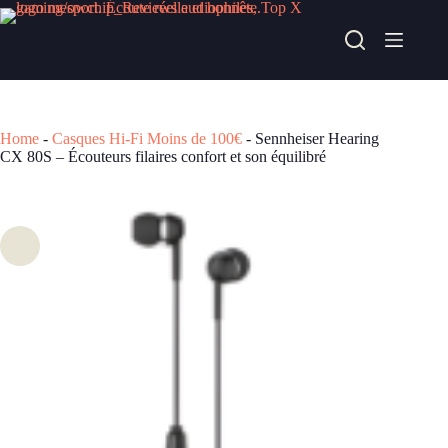
Passer
au
Sennheiser Hearing CX 80S – Écouteurs filaires confort et son équilibré
contenu
Acheter chez easylounge
29,99
€
Home
-
Casques Hi-Fi Moins de 100€
-
Sennheiser Hearing
CX 80S – Écouteurs filaires confort et son équilibré