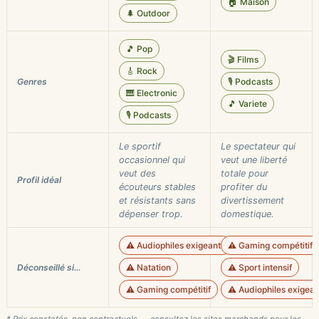
🏠 Maison
🌲 Outdoor
🎵 Pop
🎬 Films
🎸 Rock
Genres
🎙️ Podcasts
🎹 Electronic
🎵 Variete
🎙️ Podcasts
Le sportif
Le spectateur qui
occasionnel qui
veut une liberté
veut des
totale pour
Profil idéal
écouteurs stables
profiter du
et résistants sans
divertissement
dépenser trop.
domestique.
⚠️ Audiophiles exigeants
⚠️ Gaming compétitif
Déconseillé si…
⚠️ Natation
⚠️ Sport intensif
⚠️ Gaming compétitif
⚠️ Audiophiles exigean