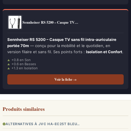
Sennheiser RS 5200 – Casque TV…
Sennheiser RS 5200 – Casque TV sans fil intra-auriculaire
portée 70m
— conçu pour la mobilité et le quotidien, en
version filaire et sans fil. Ses points forts :
Isolation et Confort
.
+0.8 en Son
+0.6 en Basses
+1.3 en Isolation
Voir la fiche →
Produits similaires
ALTERNATIVES À JVC HA-EC25T BLEU…