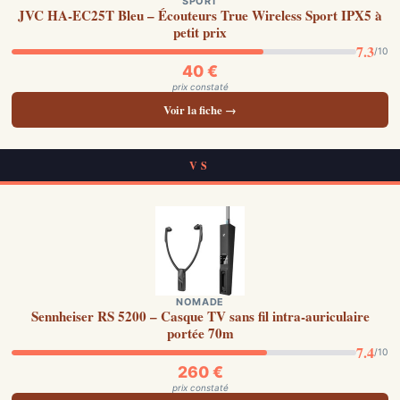
SPORT
JVC HA-EC25T Bleu – Écouteurs True Wireless Sport IPX5 à
petit prix
7.3
/10
40 €
prix constaté
Voir la fiche →
VS
NOMADE
Sennheiser RS 5200 – Casque TV sans fil intra-auriculaire
portée 70m
7.4
/10
260 €
prix constaté