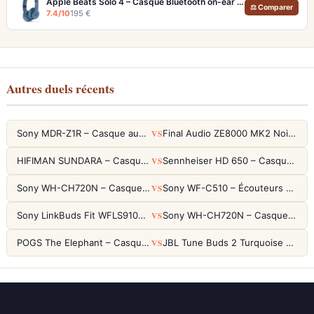
Apple Beats Solo 4 – Casque Bluetooth on-ear 50h autonomie et audio sans perte
⚖ Comparer
7.4/10
195 €
Autres duels récents
VS
Sony MDR-Z1R – Casque audiophile fermé haute résolution
Final Audio ZE8000 MK2 Noir – Écouteurs True Wireless audiophiles 8K Sound
VS
HIFIMAN SUNDARA – Casque Planar Magnetic Ouvert Over-Ear Audiophile
Sennheiser HD 650 – Casque audiophile ouvert pour l'écoute analytique
VS
Sony WH-CH720N – Casque ANC 35h, Ultra-léger (192g) avec Processeur V1
Sony WF-C510 – Écouteurs True Wireless compacts, autonomie 22h et multipoint
VS
Sony LinkBuds Fit WFLS910NW Blanc – Écouteurs Sport Ailes ANC
Sony WH-CH720N – Casque ANC 35h, Ultra-léger (192g) avec Processeur V1
VS
POGS The Elephant – Casque Filaire Enfants 85dB POGS-Safe™ (Éco-Responsable)
JBL Tune Buds 2 Turquoise – Écouteurs True Wireless avec ANC et autonomie 48h