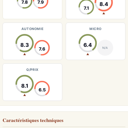
7.8
7.9
8.4
7.1
▲
AUTONOMIE
MICRO
8.3
6.4
N/A
7.6
▲
▲
Q/PRIX
8.1
6.5
▲
Caractéristiques techniques