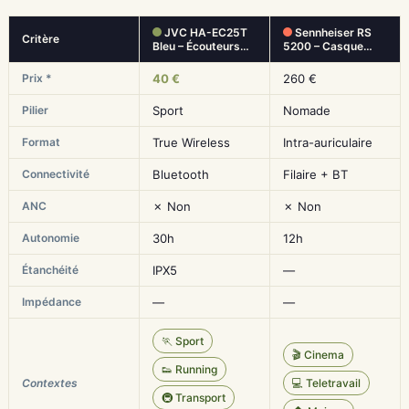
JVC HA-EC25T
Sennheiser RS
Critère
Bleu – Écouteurs…
5200 – Casque…
Prix *
40 €
260 €
Pilier
Sport
Nomade
Format
True Wireless
Intra-auriculaire
Connectivité
Bluetooth
Filaire + BT
ANC
✗ Non
✗ Non
Autonomie
30h
12h
Étanchéité
IPX5
—
Impédance
—
—
🏃 Sport
🎬 Cinema
👟 Running
Contextes
💻 Teletravail
🚇 Transport