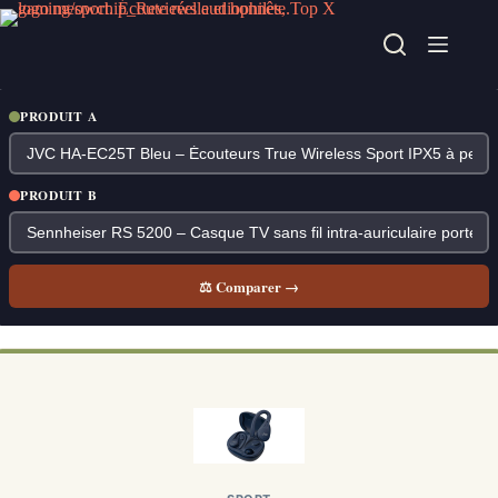
Passer
au
contenu
PRODUIT A
PRODUIT B
⚖ Comparer →