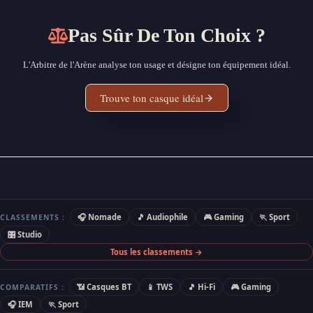
Pas Sûr De Ton Choix ?
L'Arbitre de l'Arène analyse ton usage et désigne ton équipement idéal.
Trouve ton casque idéal
🎧 Nomade
🎵 Audiophile
🎮 Gaming
🏃 Sport
CLASSEMENTS :
🎛 Studio
Tous les classements →
📶 Casques BT
📱 TWS
🎵 Hi-Fi
🎮 Gaming
COMPARATIFS :
🎧 IEM
🏃 Sport