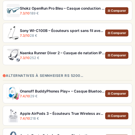
Shokz OpenRun Pro Bleu – Casque conduction osseuse sport premium
⚖ Comparer
7.3/10
189 €
Sony WI-C100B – Écouteurs sport sans fil avec autonomie de 25 heures
⚖ Comparer
7.3/10
28 €
Naenka Runner Diver 2 – Casque de natation IP68 avec MP3 32 Go et conduction osseuse
⚖ Comparer
7.3/10
252 €
ALTERNATIVES À SENNHEISER RS 5200…
Onanoff BuddyPhones Play+ – Casque Bluetooth Enfants SafeAudio 3 Niveaux et StudyMode
⚖ Comparer
7.4/10
29 €
Apple AirPods 3 – Écouteurs True Wireless avec Audio Spatial et 30h d'autonomie
⚖ Comparer
7.4/10
218 €