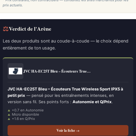
* Prix constatés, non contractuels — consultez les sites marchands pour les
prix actuels.
⚖
Verdict de l'Arène
Les deux produits sont au coude-à-coude — le choix dépend
entièrement de ton usage.
JVC HA-EC25T Bleu – Écouteurs True…
JVC HA-EC25T Bleu – Écouteurs True Wireless Sport IPX5 à
petit prix
— pensé pour les entraînements intenses, en
version sans fil. Ses points forts :
Autonomie et Q/Prix
.
+0.7 en Autonomie
Micro disponible
+1.6 en Q/Prix
Voir la fiche →