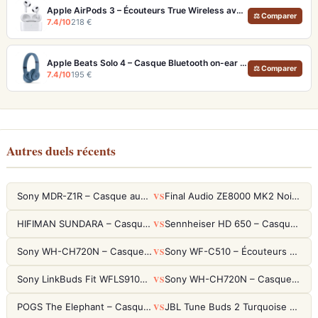
Apple AirPods 3 – Écouteurs True Wireless avec Audio Spatial et 30h d'autonomie
⚖ Comparer
7.4/10
218 €
Apple Beats Solo 4 – Casque Bluetooth on-ear 50h autonomie et audio sans perte
⚖ Comparer
7.4/10
195 €
Autres duels récents
VS
Sony MDR-Z1R – Casque audiophile fermé haute résolution
Final Audio ZE8000 MK2 Noir – Écouteurs True Wireless audiophiles 8K Sound
VS
HIFIMAN SUNDARA – Casque Planar Magnetic Ouvert Over-Ear Audiophile
Sennheiser HD 650 – Casque audiophile ouvert pour l'écoute analytique
VS
Sony WH-CH720N – Casque ANC 35h, Ultra-léger (192g) avec Processeur V1
Sony WF-C510 – Écouteurs True Wireless compacts, autonomie 22h et multipoint
VS
Sony LinkBuds Fit WFLS910NW Blanc – Écouteurs Sport Ailes ANC
Sony WH-CH720N – Casque ANC 35h, Ultra-léger (192g) avec Processeur V1
VS
POGS The Elephant – Casque Filaire Enfants 85dB POGS-Safe™ (Éco-Responsable)
JBL Tune Buds 2 Turquoise – Écouteurs True Wireless avec ANC et autonomie 48h