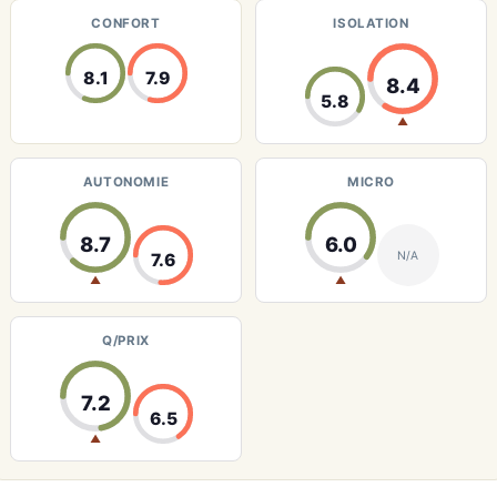
CONFORT
ISOLATION
8.1
7.9
8.4
5.8
▲
AUTONOMIE
MICRO
8.7
6.0
N/A
7.6
▲
▲
Q/PRIX
7.2
6.5
▲