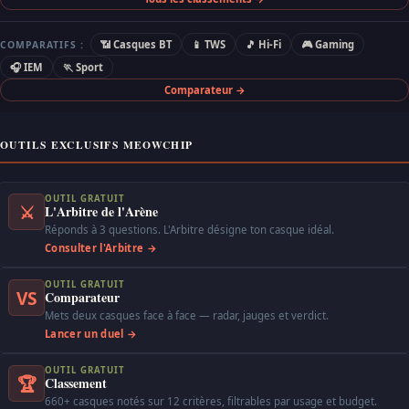
📶 Casques BT
📱 TWS
🎵 Hi-Fi
🎮 Gaming
COMPARATIFS :
🎧 IEM
🏃 Sport
Comparateur →
OUTILS EXCLUSIFS MEOWCHIP
OUTIL GRATUIT
⚔
L'Arbitre de l'Arène
Réponds à 3 questions. L'Arbitre désigne ton casque idéal.
Consulter l'Arbitre →
OUTIL GRATUIT
VS
Comparateur
Mets deux casques face à face — radar, jauges et verdict.
Lancer un duel →
OUTIL GRATUIT
🏆
Classement
660+ casques notés sur 12 critères, filtrables par usage et budget.