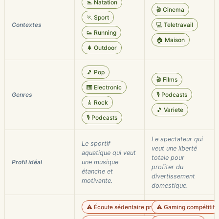
🏊 Natation
🎬 Cinema
🏃 Sport
Contextes
💻 Teletravail
👟 Running
🏠 Maison
🌲 Outdoor
🎵 Pop
🎬 Films
🎹 Electronic
Genres
🎙️ Podcasts
🎸 Rock
🎵 Variete
🎙️ Podcasts
Le spectateur qui
Le sportif
veut une liberté
aquatique qui veut
totale pour
Profil idéal
une musique
profiter du
étanche et
divertissement
motivante.
domestique.
⚠️ Écoute sédentaire prolongée
⚠️ Gaming compétitif