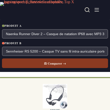
Passer
au
contenu
PRODUIT A
PRODUIT B
⚖ Comparer →