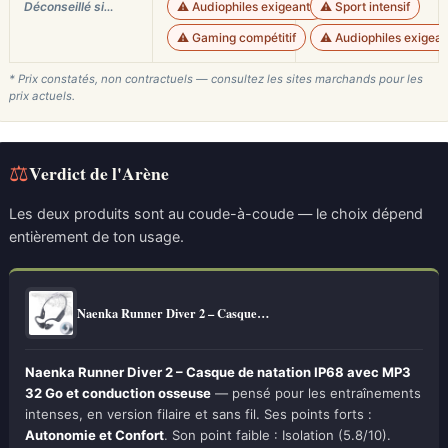
Déconseillé si…
⚠️ Audiophiles exigeants
⚠️ Sport intensif
⚠️ Gaming compétitif
⚠️ Audiophiles exigean
* Prix constatés, non contractuels — consultez les sites marchands pour les
prix actuels.
⚖
Verdict de l'Arène
Les deux produits sont au coude-à-coude — le choix dépend
entièrement de ton usage.
Naenka Runner Diver 2 – Casque…
Naenka Runner Diver 2 – Casque de natation IP68 avec MP3
32 Go et conduction osseuse
— pensé pour les entraînements
intenses, en version filaire et sans fil. Ses points forts :
Autonomie et Confort
. Son point faible : Isolation (5.8/10).