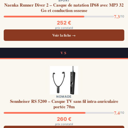
SPORT
Naenka Runner Diver 2 – Casque de natation IP68 avec MP3 32
Go et conduction osseuse
7.3
/10
252 €
prix constaté
Voir la fiche →
VS
NOMADE
Sennheiser RS 5200 – Casque TV sans fil intra-auriculaire
portée 70m
7.4
/10
260 €
prix constaté