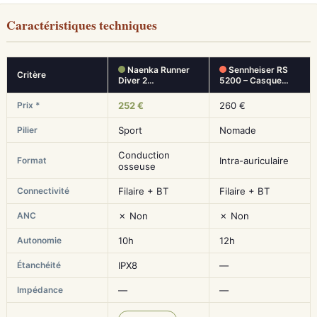
Caractéristiques techniques
Naenka Runner
Sennheiser RS
Critère
Diver 2…
5200 – Casque…
Prix *
252 €
260 €
Pilier
Sport
Nomade
Conduction
Format
Intra-auriculaire
osseuse
Connectivité
Filaire + BT
Filaire + BT
ANC
✗ Non
✗ Non
Autonomie
10h
12h
Étanchéité
IPX8
—
Impédance
—
—