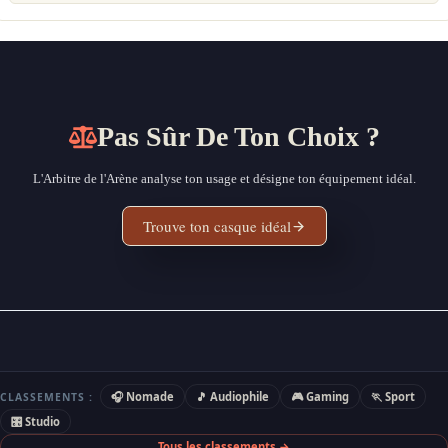
Pas Sûr De Ton Choix ?
L'Arbitre de l'Arène analyse ton usage et désigne ton équipement idéal.
Trouve ton casque idéal
🎧 Nomade
🎵 Audiophile
🎮 Gaming
🏃 Sport
CLASSEMENTS :
🎛 Studio
Tous les classements →