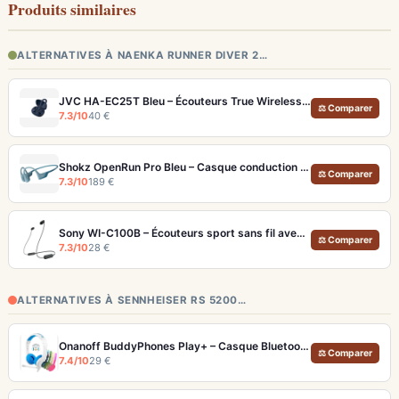
Produits similaires
ALTERNATIVES À NAENKA RUNNER DIVER 2…
JVC HA-EC25T Bleu – Écouteurs True Wireless Sport IPX5 à petit prix
⚖ Comparer
7.3/10
40 €
Shokz OpenRun Pro Bleu – Casque conduction osseuse sport premium
⚖ Comparer
7.3/10
189 €
Sony WI-C100B – Écouteurs sport sans fil avec autonomie de 25 heures
⚖ Comparer
7.3/10
28 €
ALTERNATIVES À SENNHEISER RS 5200…
Onanoff BuddyPhones Play+ – Casque Bluetooth Enfants SafeAudio 3 Niveaux et StudyMode
⚖ Comparer
7.4/10
29 €