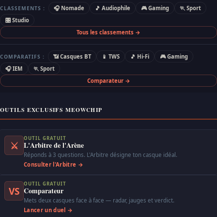
🎧 Nomade
🎵 Audiophile
🎮 Gaming
🏃 Sport
CLASSEMENTS :
🎛 Studio
Tous les classements →
📶 Casques BT
📱 TWS
🎵 Hi-Fi
🎮 Gaming
COMPARATIFS :
🎧 IEM
🏃 Sport
Comparateur →
OUTILS EXCLUSIFS MEOWCHIP
OUTIL GRATUIT
⚔
L'Arbitre de l'Arène
Réponds à 3 questions. L'Arbitre désigne ton casque idéal.
Consulter l'Arbitre →
OUTIL GRATUIT
VS
Comparateur
Mets deux casques face à face — radar, jauges et verdict.
Lancer un duel →