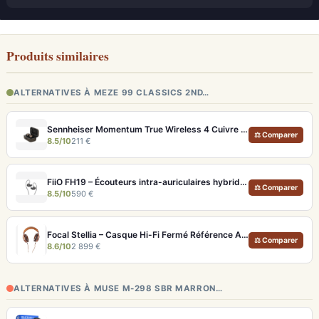
Produits similaires
ALTERNATIVES À MEZE 99 CLASSICS 2ND…
Sennheiser Momentum True Wireless 4 Cuivre – Écouteurs audiophiles aptX Lossless et ANC adaptatif
⚖ Comparer
8.5/10
211 €
FiiO FH19 – Écouteurs intra-auriculaires hybrides 8 drivers avec filtres interchangeables
⚖ Comparer
8.5/10
590 €
Focal Stellia – Casque Hi-Fi Fermé Référence Audiophile Portable
⚖ Comparer
8.6/10
2 899 €
ALTERNATIVES À MUSE M-298 SBR MARRON…