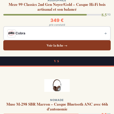
AUDIOPHILE
Meze 99 Classics 2nd Gen Noyer/Gold – Casque Hi-Fi bois
artisanal et son balancé
8.5
/10
349 €
prix constaté
Cobra
→
Voir la fiche →
VS
NOMADE
Muse M-298 SBR Marron – Casque Bluetooth ANC avec 66h
d'autonomie