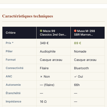
Caractéristiques techniques
Meze 99
Muse M-298
Critère
Classics 2nd Gen…
SBR Marron…
Prix *
349 €
89 €
Pilier
Audiophile
Nomade
Format
Casque arceau
Casque arceau
Connectivité
Filaire
Bluetooth
ANC
✗ Non
✓ Oui
Autonomie
— (filaire)
66h
Étanchéité
—
—
Impédance
16 Ω
—