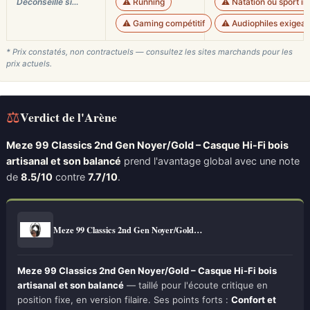
Déconseillé si…
⚠️ Running
⚠️ Natation ou sport in
⚠️ Gaming compétitif
⚠️ Audiophiles exigean
* Prix constatés, non contractuels — consultez les sites marchands pour les
prix actuels.
⚖
Verdict de l'Arène
Meze 99 Classics 2nd Gen Noyer/Gold – Casque Hi-Fi bois
artisanal et son balancé
prend l'avantage global avec une note
de
8.5/10
contre
7.7/10
.
Meze 99 Classics 2nd Gen Noyer/Gold…
Meze 99 Classics 2nd Gen Noyer/Gold – Casque Hi-Fi bois
artisanal et son balancé
— taillé pour l'écoute critique en
position fixe, en version filaire. Ses points forts :
Confort et