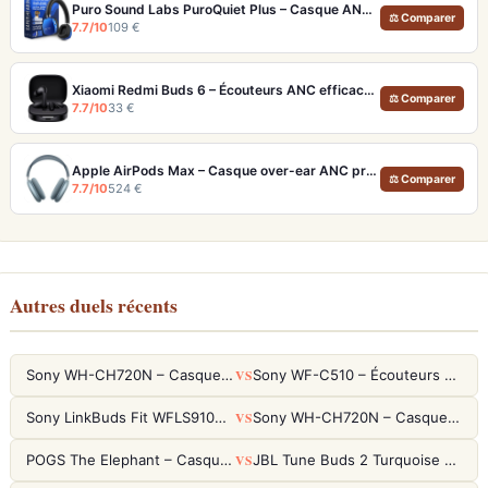
Puro Sound Labs PuroQuiet Plus – Casque ANC pour voyages et sécurité 85dB
⚖ Comparer
7.7/10
109 €
Xiaomi Redmi Buds 6 – Écouteurs ANC efficaces et confortables pour le quotidien
⚖ Comparer
7.7/10
33 €
Apple AirPods Max – Casque over-ear ANC premium pour l'écosystème Apple
⚖ Comparer
7.7/10
524 €
Autres duels récents
VS
Sony WH-CH720N – Casque ANC 35h, Ultra-léger (192g) avec Processeur V1
Sony WF-C510 – Écouteurs True Wireless compacts, autonomie 22h et multipoint
VS
Sony LinkBuds Fit WFLS910NW Blanc – Écouteurs Sport Ailes ANC
Sony WH-CH720N – Casque ANC 35h, Ultra-léger (192g) avec Processeur V1
VS
POGS The Elephant – Casque Filaire Enfants 85dB POGS-Safe™ (Éco-Responsable)
JBL Tune Buds 2 Turquoise – Écouteurs True Wireless avec ANC et autonomie 48h