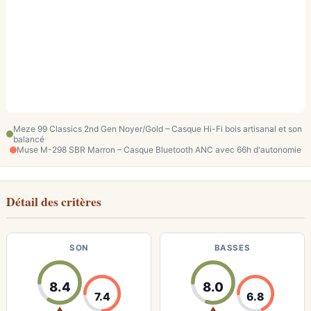
Meze 99 Classics 2nd Gen Noyer/Gold – Casque Hi-Fi bois artisanal et son
balancé
Muse M-298 SBR Marron – Casque Bluetooth ANC avec 66h d'autonomie
Détail des critères
SON
BASSES
8.4
8.0
7.4
6.8
▲
▲