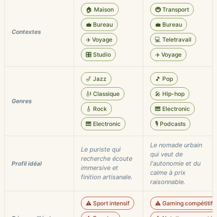
🏠 Maison
🚇 Transport
💼 Bureau
💼 Bureau
Contextes
✈️ Voyage
💻 Teletravail
🎛️ Studio
✈️ Voyage
🎷 Jazz
🎵 Pop
🎻 Classique
🎤 Hip-hop
Genres
🎸 Rock
🎹 Electronic
🎹 Electronic
🎙️ Podcasts
Le nomade urbain
Le puriste qui
qui veut de
recherche écoute
Profil idéal
l'autonomie et du
immersive et
calme à prix
finition artisanale.
raisonnable.
⚠️ Sport intensif
⚠️ Gaming compétitif (