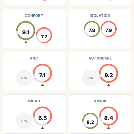
CONFORT
ISOLATION
7.8
7.9
9.1
7.7
▲
ANC
AUTONOMIE
7.1
9.2
N/A
N/A
▲
▲
MICRO
Q/PRIX
6.5
8.4
N/A
8.2
▲
▲