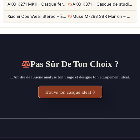
VS
AKG K271 MKII – Casque fermé studio fiable pour une écoute neutre
AKG K371 – Casque de studio fermé 50mm titane, réponse 5Hz-50kHz
VS
Xiaomi OpenWear Stereo – Écouteurs Open-Ear Hi-Res avec réduction de fuite sonore
Muse M-298 SBR Marron – Casque Bluetooth ANC avec 66h d'autonomie
Pas Sûr De Ton Choix ?
L'Arbitre de l'Arène analyse ton usage et désigne ton équipement idéal.
Trouve ton casque idéal