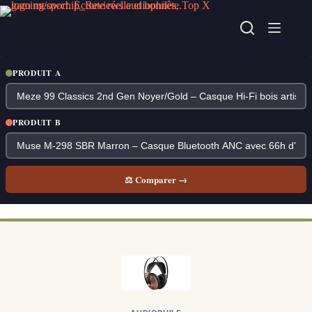
Passer
au
contenu
PRODUIT A
PRODUIT B
⚖ Comparer →