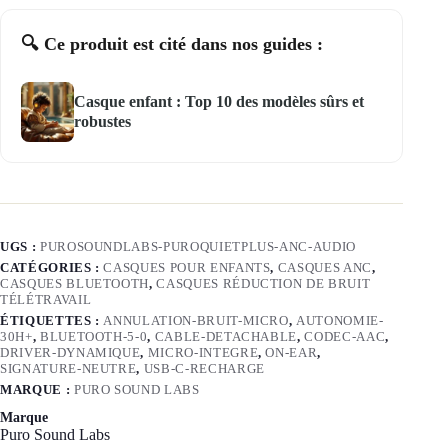
🔍 Ce produit est cité dans nos guides :
Casque enfant : Top 10 des modèles sûrs et
robustes
UGS :
PUROSOUNDLABS-PUROQUIETPLUS-ANC-AUDIO
CATÉGORIES :
CASQUES POUR ENFANTS
,
CASQUES ANC
,
CASQUES BLUETOOTH
,
CASQUES RÉDUCTION DE BRUIT
TÉLÉTRAVAIL
ÉTIQUETTES :
ANNULATION-BRUIT-MICRO
,
AUTONOMIE-
30H+
,
BLUETOOTH-5-0
,
CABLE-DETACHABLE
,
CODEC-AAC
,
DRIVER-DYNAMIQUE
,
MICRO-INTEGRE
,
ON-EAR
,
SIGNATURE-NEUTRE
,
USB-C-RECHARGE
MARQUE :
PURO SOUND LABS
Marque
Puro Sound Labs