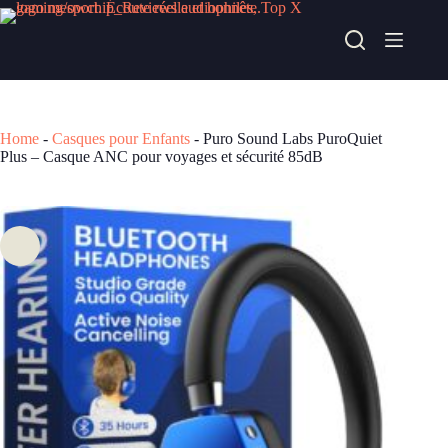
Passer
au
Puro Sound Labs PuroQuiet Plus – Casque ANC pour voyages et sécurité 85dB
contenu
Consulter l’offre chez Amazon
109,00
€
Home
-
Casques pour Enfants
-
Puro Sound Labs PuroQuiet
Plus – Casque ANC pour voyages et sécurité 85dB