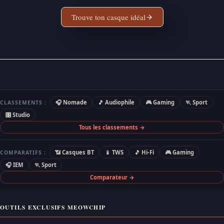
Trouve ton casque idéal
🎧 Nomade
🎵 Audiophile
🎮 Gaming
🏃 Sport
CLASSEMENTS :
🎛 Studio
Tous les classements →
📶 Casques BT
📱 TWS
🎵 Hi-Fi
🎮 Gaming
COMPARATIFS :
🎧 IEM
🏃 Sport
Comparateur →
OUTILS EXCLUSIFS MEOWCHIP