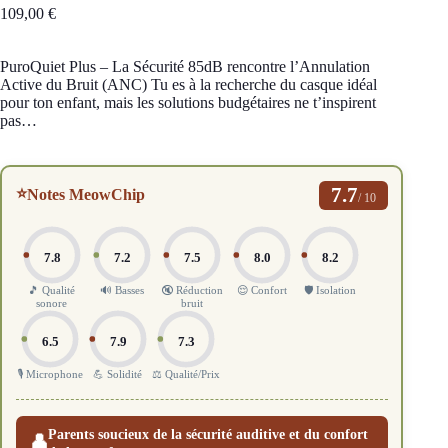
109,00
€
PuroQuiet Plus – La Sécurité 85dB rencontre l’Annulation
Active du Bruit (ANC) Tu es à la recherche du casque idéal
pour ton enfant, mais les solutions budgétaires ne t’inspirent
pas…
7.7
⭐
Notes MeowChip
/ 10
7.8
7.2
7.5
8.0
8.2
🎵 Qualité
🔊 Basses
🔇 Réduction
😌 Confort
🛡️ Isolation
sonore
bruit
6.5
7.9
7.3
🎙️ Microphone
💪 Solidité
⚖️ Qualité/Prix
Parents soucieux de la sécurité auditive et du confort
👤