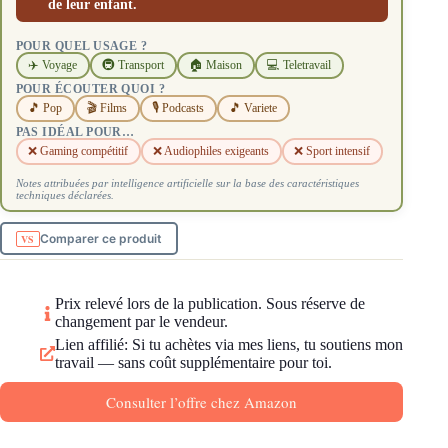
de leur enfant.
POUR QUEL USAGE ?
✈️ Voyage
🚇 Transport
🏠 Maison
💻 Teletravail
POUR ÉCOUTER QUOI ?
🎵 Pop
🎬 Films
🎙️ Podcasts
🎵 Variete
PAS IDÉAL POUR…
❌ Gaming compétitif
❌ Audiophiles exigeants
❌ Sport intensif
Notes attribuées par intelligence artificielle sur la base des caractéristiques
techniques déclarées.
Comparer ce produit
Prix relevé lors de la publication. Sous réserve de
changement par le vendeur.
Lien affilié: Si tu achètes via mes liens, tu soutiens mon
travail — sans coût supplémentaire pour toi.
Consulter l’offre chez Amazon