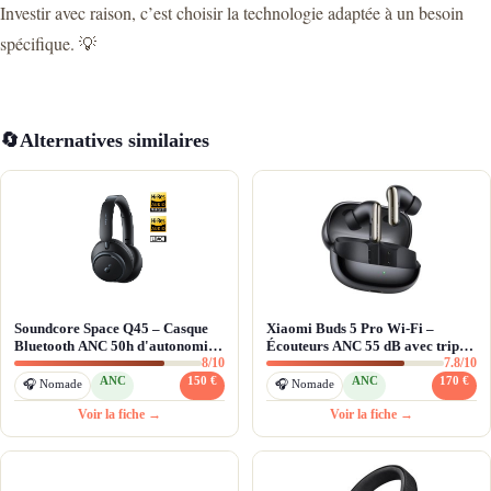
Investir avec raison, c’est choisir la technologie adaptée à un besoin
spécifique. 💡
🔄
Alternatives similaires
Soundcore Space Q45 – Casque
Xiaomi Buds 5 Pro Wi-Fi –
Bluetooth ANC 50h d'autonomie
Écouteurs ANC 55 dB avec triple
8/10
7.8/10
et LDAC Hi-Res
driver hybride
ANC
150 €
ANC
170 €
🎧 Nomade
🎧 Nomade
Voir la fiche →
Voir la fiche →