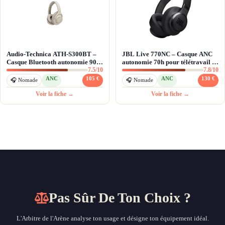
Audio-Technica ATH-S300BT –
JBL Live 770NC – Casque ANC
Casque Bluetooth autonomie 90h
autonomie 70h pour télétravail et
7.5/10
7.8/10
et ANC
transports
ANC
105 €
ANC
130 €
🎧 Nomade
🎧 Nomade
Voir la fiche →
Voir la fiche →
Pas Sûr De Ton Choix ?
L'Arbitre de l'Arène analyse ton usage et désigne ton équipement idéal.