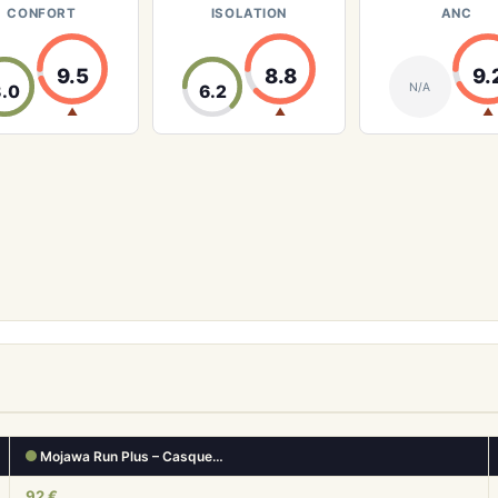
CONFORT
ISOLATION
ANC
9.5
8.8
9.
N/A
.0
6.2
▲
▲
▲
Mojawa Run Plus – Casque…
92 €