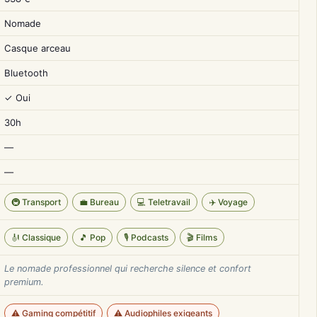
Nomade
Casque arceau
Bluetooth
✓ Oui
30h
—
—
🚇 Transport
💼 Bureau
💻 Teletravail
✈️ Voyage
🎻 Classique
🎵 Pop
🎙️ Podcasts
🎬 Films
Le nomade professionnel qui recherche silence et confort
premium.
⚠️ Gaming compétitif
⚠️ Audiophiles exigeants