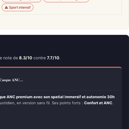
⚠️ Sport intensif
ne note de
8.3/10
contre
7.7/10
.
– Casque ANC…
que ANC premium avec son spatial immersif et autonomie 30h
uotidien, en version sans fil. Ses points forts :
Confort et ANC
.