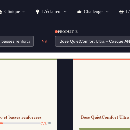
Clinique
L’éclaireur
Challenger
L’
PRODUIT B
VS
 et basses renforcées
Bose QuietComfort Ultra
7.7
/10