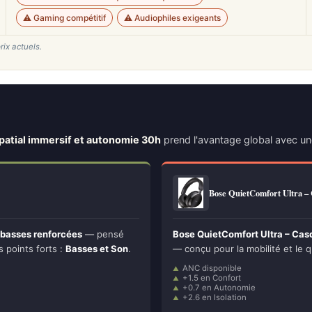
⚠️ Gaming compétitif
⚠️ Audiophiles exigeants
rix actuels.
atial immersif et autonomie 30h
prend l'avantage global avec u
Bose QuietComfort Ultra 
 basses renforcées
— pensé
Bose QuietComfort Ultra – Cas
s points forts :
Basses et Son
.
— conçu pour la mobilité et le q
ANC disponible
+1.5 en Confort
+0.7 en Autonomie
+2.6 en Isolation