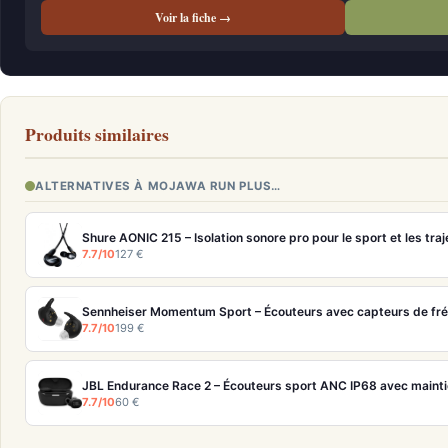
Voir la fiche →
Produits similaires
ALTERNATIVES À MOJAWA RUN PLUS…
Shure AONIC 215 – Isolation sonore pro pour le sport et les traj
7.7/10
127 €
7.7/10
199 €
JBL Endurance Race 2 – Écouteurs sport ANC IP68 avec maint
7.7/10
60 €