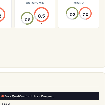
AUTONOMIE
MICRO
7.0
7.2
2
8.5
7.8
▲
Bose QuietComfort Ultra – Casque…
338 €