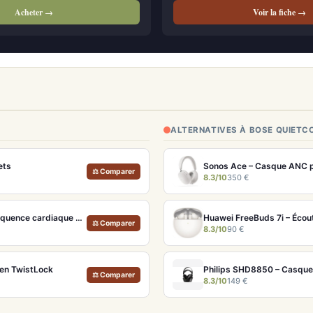
Acheter →
Voir la fiche →
ALTERNATIVES À BOSE QUIET
ets
Sonos Ace – Casque ANC p
⚖ Comparer
8.3/10
350 €
Sennheiser Momentum Sport – Écouteurs avec capteurs de fréquence cardiaque et température
Huawei FreeBuds 7i – Écou
⚖ Comparer
8.3/10
90 €
ien TwistLock
Philips SHD8850 – Casque T
⚖ Comparer
8.3/10
149 €