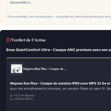
Déconseillé si…
* Prix constatés, non contractuels — consultez les sites marchands pour les p
⚖
Verdict de l'Arène
Bose QuietComfort Ultra – Casque ANC premium avec son sp
Mojawa Run Plus – Casque de…
Mojawa Run Plus – Casque de natation IP68 avec MP3 32 Go et
pour les entraînements intenses, en version filaire et sans fil. Se
+0.7 en Basses
+0.8 en Q/Prix