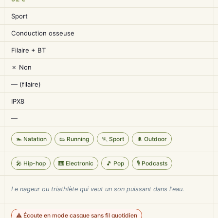
Sport
Conduction osseuse
Filaire + BT
✗ Non
— (filaire)
IPX8
—
🏊 Natation
👟 Running
🏃 Sport
🌲 Outdoor
🎤 Hip-hop
🎹 Electronic
🎵 Pop
🎙️ Podcasts
Le nageur ou triathlète qui veut un son puissant dans l'eau.
⚠️ Écoute en mode casque sans fil quotidien