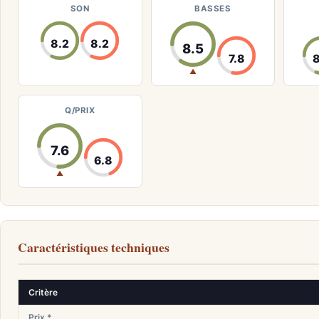
SON
BASSES
8.2
8.2
8.5
7.8
8
▲
Q/PRIX
7.6
6.8
▲
Caractéristiques techniques
Critère
Prix *