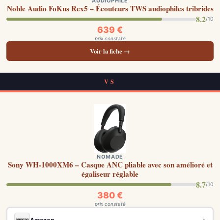
AUDIOPHILE
Noble Audio FoKus Rex5 – Écouteurs TWS audiophiles tribrides
8.2
/10
639 €
prix constaté
Voir la fiche →
VS
NOMADE
Sony WH-1000XM6 – Casque ANC pliable avec son amélioré et
égaliseur réglable
8.7
/10
380 €
prix constaté