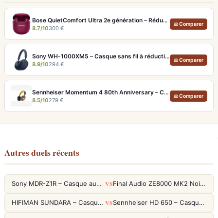
Bose QuietComfort Ultra 2e génération – Réduction de bruit absolue et qualité d'appel IA
⚖ Comparer
8.7/10
300 €
Sony WH-1000XM5 – Casque sans fil à réduction de bruit active et Hi-Res LDAC
⚖ Comparer
8.9/10
294 €
Sennheiser Momentum 4 80th Anniversary – Casque Bluetooth édition limitée 60h
⚖ Comparer
8.5/10
279 €
Autres duels récents
VS
Sony MDR-Z1R – Casque audiophile fermé haute résolution
Final Audio ZE8000 MK2 Noir – Écouteurs True Wireless audiophiles 8K Sound
VS
HIFIMAN SUNDARA – Casque Planar Magnetic Ouvert Over-Ear Audiophile
Sennheiser HD 650 – Casque audiophile ouvert pour l'écoute analytique