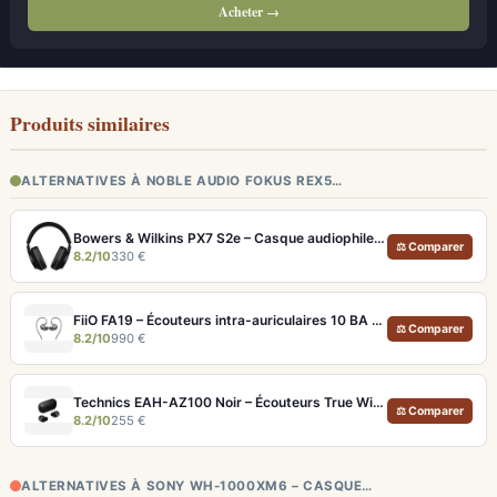
Acheter →
Produits similaires
ALTERNATIVES À NOBLE AUDIO FOKUS REX5…
Bowers & Wilkins PX7 S2e – Casque audiophile sans fil ANC 30h
⚖ Comparer
8.2/10
330 €
FiiO FA19 – Écouteurs intra-auriculaires 10 BA Knowles avec technologie S.Turbo
⚖ Comparer
8.2/10
990 €
Technics EAH-AZ100 Noir – Écouteurs True Wireless audiophiles avec drivers MFD et autonomie 29h
⚖ Comparer
8.2/10
255 €
ALTERNATIVES À SONY WH-1000XM6 – CASQUE…