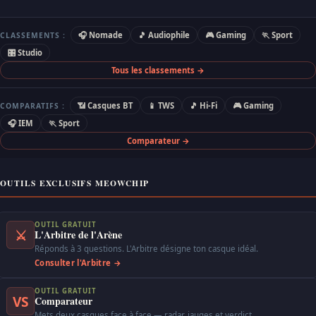
🎧 Nomade
🎵 Audiophile
🎮 Gaming
🏃 Sport
CLASSEMENTS :
🎛 Studio
Tous les classements →
📶 Casques BT
📱 TWS
🎵 Hi-Fi
🎮 Gaming
COMPARATIFS :
🎧 IEM
🏃 Sport
Comparateur →
OUTILS EXCLUSIFS MEOWCHIP
OUTIL GRATUIT
⚔
L'Arbitre de l'Arène
Réponds à 3 questions. L'Arbitre désigne ton casque idéal.
Consulter l'Arbitre →
OUTIL GRATUIT
VS
Comparateur
Mets deux casques face à face — radar, jauges et verdict.