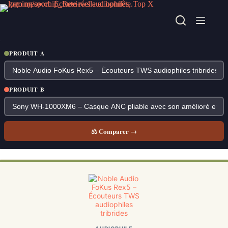
Passer
au
contenu
PRODUIT A
PRODUIT B
⚖ Comparer →