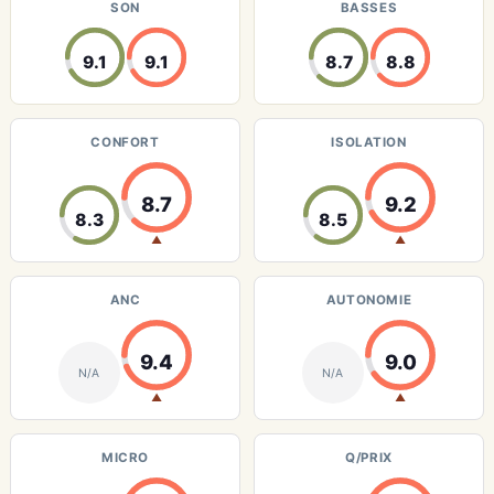
SON
BASSES
9.1
9.1
8.7
8.8
CONFORT
ISOLATION
8.7
9.2
8.3
8.5
▲
▲
ANC
AUTONOMIE
9.4
9.0
N/A
N/A
▲
▲
MICRO
Q/PRIX