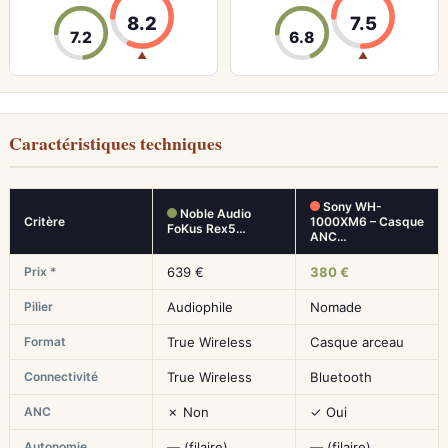
8.2
7.5
7.2
6.8
▲
▲
Caractéristiques techniques
Sony WH-
Noble Audio
Critère
1000XM6 – Casque
FoKus Rex5…
ANC…
Prix *
639 €
380 €
Pilier
Audiophile
Nomade
Format
True Wireless
Casque arceau
Connectivité
True Wireless
Bluetooth
ANC
✗ Non
✓ Oui
Autonomie
— (filaire)
— (filaire)