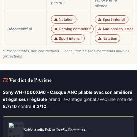
sonore et le
partout.
silence.
⚠️ Natation
⚠️ Sport intensif
Déconseillé si…
⚠️ Gaming compétitif
⚠️ Audiophiles ultras 
⚠️ Sport intensif
⚠️ Natation
* Prix constatés, non contractuels — consultez les sites marchands pour les
prix actuels.
⚖
Verdict de l'Arène
Sony WH-1000XM6 – Casque ANC pliable avec son amélioré
et égaliseur réglable
prend l'avantage global avec une note de
8.7/10
contre
8.2/10
.
Noble Audio FoKus Rex5 – Écouteurs…