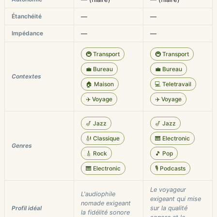
Étanchéité
—
—
Impédance
—
—
🚇 Transport
🚇 Transport
💼 Bureau
💼 Bureau
Contextes
🏠 Maison
💻 Teletravail
✈️ Voyage
✈️ Voyage
🎷 Jazz
🎷 Jazz
🎻 Classique
🎹 Electronic
Genres
🎸 Rock
🎵 Pop
🎹 Electronic
🎙️ Podcasts
Le voyageur
L'audiophile
exigeant qui mise
nomade exigeant
Profil idéal
sur la qualité
la fidélité sonore