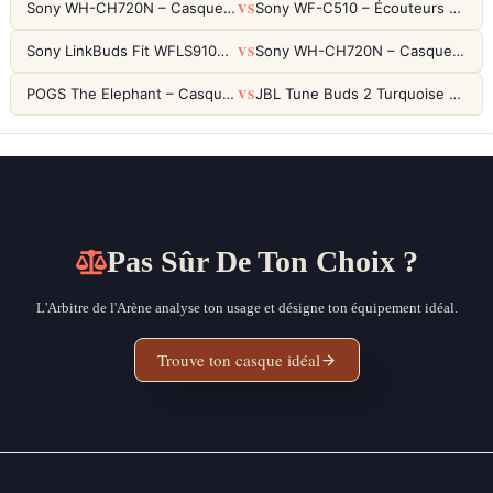
VS
Sony WH-CH720N – Casque ANC 35h, Ultra-léger (192g) avec Processeur V1
Sony WF-C510 – Écouteurs True Wireless compacts, autonomie 22h et multipoint
VS
Sony LinkBuds Fit WFLS910NW Blanc – Écouteurs Sport Ailes ANC
Sony WH-CH720N – Casque ANC 35h, Ultra-léger (192g) avec Processeur V1
VS
POGS The Elephant – Casque Filaire Enfants 85dB POGS-Safe™ (Éco-Responsable)
JBL Tune Buds 2 Turquoise – Écouteurs True Wireless avec ANC et autonomie 48h
Pas Sûr De Ton Choix ?
L'Arbitre de l'Arène analyse ton usage et désigne ton équipement idéal.
Trouve ton casque idéal