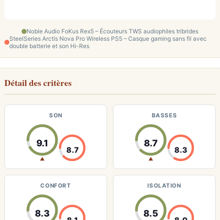
Noble Audio FoKus Rex5 – Écouteurs TWS audiophiles tribrides
SteelSeries Arctis Nova Pro Wireless PS5 – Casque gaming sans fil avec
double batterie et son Hi-Res
Détail des critères
SON
BASSES
9.1
8.7
8.7
8.3
▲
▲
CONFORT
ISOLATION
8.3
8.5