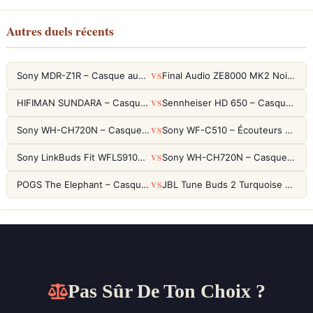
Autres duels récents
VS
Sony MDR-Z1R – Casque audiophile fermé haute résolution
Final Audio ZE8000 MK2 Noir – Écouteurs True Wireless audiophiles 8K Sound
VS
HIFIMAN SUNDARA – Casque Planar Magnetic Ouvert Over-Ear Audiophile
Sennheiser HD 650 – Casque audiophile ouvert pour l'écoute analytique
VS
Sony WH-CH720N – Casque ANC 35h, Ultra-léger (192g) avec Processeur V1
Sony WF-C510 – Écouteurs True Wireless compacts, autonomie 22h et multipoint
VS
Sony LinkBuds Fit WFLS910NW Blanc – Écouteurs Sport Ailes ANC
Sony WH-CH720N – Casque ANC 35h, Ultra-léger (192g) avec Processeur V1
VS
POGS The Elephant – Casque Filaire Enfants 85dB POGS-Safe™ (Éco-Responsable)
JBL Tune Buds 2 Turquoise – Écouteurs True Wireless avec ANC et autonomie 48h
Pas Sûr De Ton Choix ?