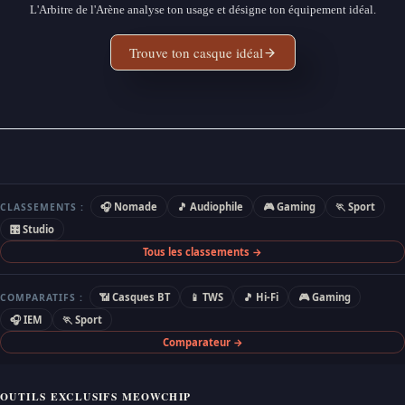
L'Arbitre de l'Arène analyse ton usage et désigne ton équipement idéal.
Trouve ton casque idéal
🎧 Nomade
🎵 Audiophile
🎮 Gaming
🏃 Sport
CLASSEMENTS :
🎛 Studio
Tous les classements →
📶 Casques BT
📱 TWS
🎵 Hi-Fi
🎮 Gaming
COMPARATIFS :
🎧 IEM
🏃 Sport
Comparateur →
OUTILS EXCLUSIFS MEOWCHIP