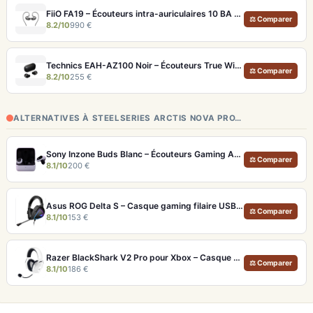
FiiO FA19 – Écouteurs intra-auriculaires 10 BA Knowles avec technologie S.Turbo
⚖ Comparer
8.2/10
990 €
Technics EAH-AZ100 Noir – Écouteurs True Wireless audiophiles avec drivers MFD et autonomie 29h
⚖ Comparer
8.2/10
255 €
ALTERNATIVES À STEELSERIES ARCTIS NOVA PRO…
Sony Inzone Buds Blanc – Écouteurs Gaming ANC Autonomie 12h/24h
⚖ Comparer
8.1/10
200 €
Asus ROG Delta S – Casque gaming filaire USB-C avec DAC ESS Hi-Fi
⚖ Comparer
8.1/10
153 €
Razer BlackShark V2 Pro pour Xbox – Casque gaming sans fil avec autonomie 48h et audio esports
⚖ Comparer
8.1/10
186 €