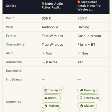
SteelSeries
Noble Audio
Critère
Arctis Nova Pro
FoKus Rex5…
Wireless…
Prix *
639 €
320 €
Pilier
Audiophile
Gaming
Format
True Wireless
Casque arceau
Connectivité
True Wireless
Filaire + BT
ANC
✗ Non
✗ Non
Autonomie
— (filaire)
44h
Étanchéité
—
—
Impédance
—
—
🚇 Transport
🎮 Gaming
💼 Bureau
💻 Teletravail
Contextes
🏠 Maison
🏠 Maison