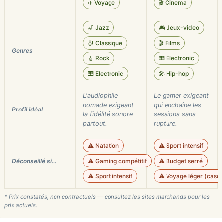
✈️ Voyage
🎬 Cinema
🎷 Jazz
🎮 Jeux-video
🎻 Classique
🎬 Films
Genres
🎸 Rock
🎹 Electronic
🎹 Electronic
🎤 Hip-hop
L'audiophile
Le gamer exigeant
nomade exigeant
qui enchaîne les
Profil idéal
la fidélité sonore
sessions sans
partout.
rupture.
⚠️ Natation
⚠️ Sport intensif
Déconseillé si…
⚠️ Gaming compétitif
⚠️ Budget serré
⚠️ Sport intensif
⚠️ Voyage léger (casq
* Prix constatés, non contractuels — consultez les sites marchands pour les
prix actuels.