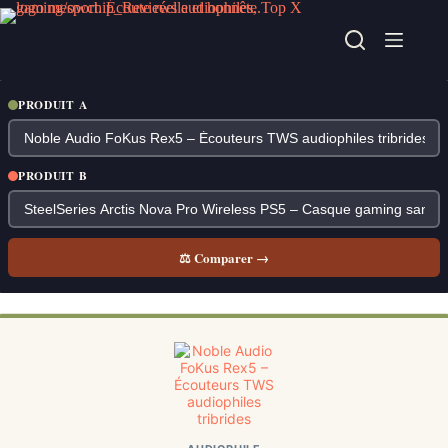
Passer
au
contenu
PRODUIT A
PRODUIT B
⚖ Comparer →