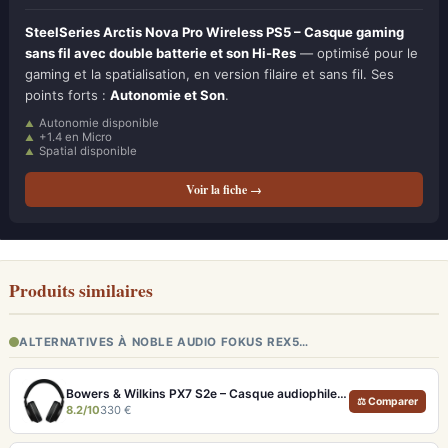
SteelSeries Arctis Nova Pro Wireless PS5 – Casque gaming
sans fil avec double batterie et son Hi-Res
— optimisé pour le
gaming et la spatialisation, en version filaire et sans fil. Ses
points forts :
Autonomie et Son
.
Autonomie disponible
+1.4 en Micro
Spatial disponible
Voir la fiche →
Produits similaires
ALTERNATIVES À NOBLE AUDIO FOKUS REX5…
Bowers & Wilkins PX7 S2e – Casque audiophile sans fil ANC 30h
⚖ Comparer
8.2/10
330 €