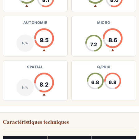
8.1
8.0
▲
▲
AUTONOMIE
MICRO
9.5
8.6
N/A
7.2
▲
▲
SPATIAL
Q/PRIX
6.8
6.8
8.2
N/A
▲
Caractéristiques techniques