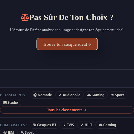
Pas Sûr De Ton Choix ?
L'Arbitre de l'Arène analyse ton usage et désigne ton équipement idéal.
Trouve ton casque idéal
🎧 Nomade
🎵 Audiophile
🎮 Gaming
🏃 Sport
CLASSEMENTS :
🎛 Studio
Tous les classements →
📶 Casques BT
📱 TWS
🎵 Hi-Fi
🎮 Gaming
COMPARATIFS :
🎧 IEM
🏃 Sport