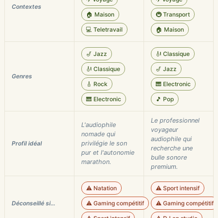
Contextes
🏠 Maison
🚇 Transport
💻 Teletravail
🏠 Maison
🎷 Jazz
🎻 Classique
🎻 Classique
🎷 Jazz
Genres
🎸 Rock
🎹 Electronic
🎹 Electronic
🎵 Pop
Le professionnel
L'audiophile
voyageur
nomade qui
audiophile qui
Profil idéal
privilégie le son
recherche une
pur et l'autonomie
bulle sonore
marathon.
premium.
⚠️ Natation
⚠️ Sport intensif
Déconseillé si…
⚠️ Gaming compétitif
⚠️ Gaming compétitif