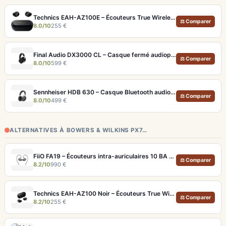
Technics EAH-AZ100E – Écouteurs True Wireless Hi-Res avec ANC adaptative et Dolby Atmos
⚖ Comparer
8.0/10
255 €
Final Audio DX3000 CL – Casque fermé audiophile 4.4mm symétrique
⚖ Comparer
8.0/10
599 €
Sennheiser HDB 630 – Casque Bluetooth audiophile 60h avec ANC adaptative
⚖ Comparer
8.0/10
499 €
ALTERNATIVES À BOWERS & WILKINS PX7…
FiiO FA19 – Écouteurs intra-auriculaires 10 BA Knowles avec technologie S.Turbo
⚖ Comparer
8.2/10
990 €
Technics EAH-AZ100 Noir – Écouteurs True Wireless audiophiles avec drivers MFD et autonomie 29h
⚖ Comparer
8.2/10
255 €