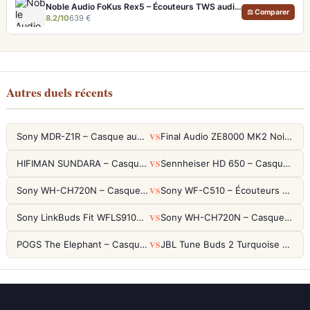
Noble Audio FoKus Rex5 – Écouteurs TWS audiophiles tribrides
⚖ Comparer
8.2/10
639 €
Autres duels récents
VS
Sony MDR-Z1R – Casque audiophile fermé haute résolution
Final Audio ZE8000 MK2 Noir – Écouteurs True Wireless audiophiles 8K Sound
VS
HIFIMAN SUNDARA – Casque Planar Magnetic Ouvert Over-Ear Audiophile
Sennheiser HD 650 – Casque audiophile ouvert pour l'écoute analytique
VS
Sony WH-CH720N – Casque ANC 35h, Ultra-léger (192g) avec Processeur V1
Sony WF-C510 – Écouteurs True Wireless compacts, autonomie 22h et multipoint
VS
Sony LinkBuds Fit WFLS910NW Blanc – Écouteurs Sport Ailes ANC
Sony WH-CH720N – Casque ANC 35h, Ultra-léger (192g) avec Processeur V1
VS
POGS The Elephant – Casque Filaire Enfants 85dB POGS-Safe™ (Éco-Responsable)
JBL Tune Buds 2 Turquoise – Écouteurs True Wireless avec ANC et autonomie 48h