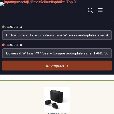
Passer
au
contenu
PRODUIT A
PRODUIT B
⚖ Comparer →