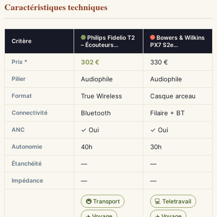
Caractéristiques techniques
Philips Fidelio T2
Bowers & Wilkins
Critère
– Écouteurs…
PX7 S2e…
Prix *
302 €
330 €
Pilier
Audiophile
Audiophile
Format
True Wireless
Casque arceau
Connectivité
Bluetooth
Filaire + BT
ANC
✓ Oui
✓ Oui
Autonomie
40h
30h
Étanchéité
—
—
Impédance
—
—
🚇 Transport
💻 Teletravail
✈️ Voyage
✈️ Voyage