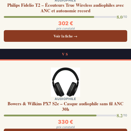
AUDIOPHILE
Philips Fidelio T2 – Écouteurs True Wireless audiophiles avec
ANC et autonomie record
8.0
/10
302 €
prix constaté
Voir la fiche →
VS
AUDIOPHILE
Bowers & Wilkins PX7 S2e – Casque audiophile sans fil ANC
30h
8.2
/10
330 €
prix constaté