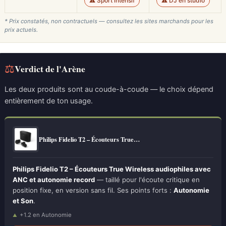
⚠️ Sport intensif
⚠️ DJ en studio
* Prix constatés, non contractuels — consultez les sites marchands pour les
prix actuels.
⚖
Verdict de l'Arène
Les deux produits sont au coude-à-coude — le choix dépend
entièrement de ton usage.
Philips Fidelio T2 – Écouteurs True…
Philips Fidelio T2 – Écouteurs True Wireless audiophiles avec
ANC et autonomie record
— taillé pour l'écoute critique en
position fixe, en version sans fil. Ses points forts :
Autonomie
et Son
.
+1.2 en Autonomie