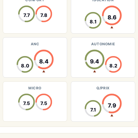
CONFORT
ISOLATION
7.7
7.8
8.6
8.1
▲
ANC
AUTONOMIE
8.4
9.4
8.0
8.2
▲
▲
MICRO
Q/PRIX
7.5
7.5
7.9
7.1
▲