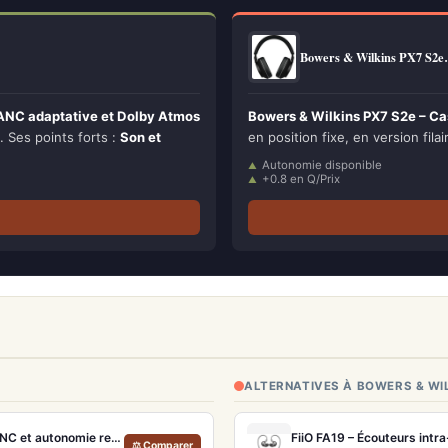
Bowers & Wilkins PX7 S2
ANC adaptative et Dolby Atmos
Bowers & Wilkins PX7 S2e – Ca
l. Ses points forts :
Son et
en position fixe, en version filai
Autonomie disponible
+0.8 en Q/Prix
ALTERNATIVES À BOWERS & WI
Philips Fidelio T2 – Écouteurs True Wireless audiophiles avec ANC et autonomie record
FiiO FA19 – Écouteurs intr
⚖ Comparer