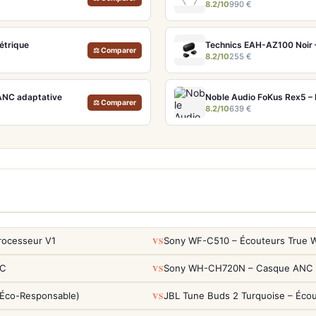
8.2/10
990 €
étrique
⚖ Comparer
8.2/10
255 €
ANC adaptative
Noble Audio FoKus Rex5 – 
⚖ Comparer
8.2/10
639 €
VS
rocesseur V1
Sony WF-C510 – Écouteurs True Wi
VS
NC
Sony WH-CH720N – Casque ANC 35h
VS
(Éco-Responsable)
JBL Tune Buds 2 Turquoise – Éco