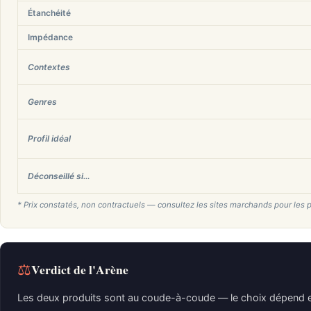
Étanchéité
Impédance
Contextes
Genres
Profil idéal
Déconseillé si…
* Prix constatés, non contractuels — consultez les sites marchands pour les p
⚖
Verdict de l'Arène
Les deux produits sont au coude-à-coude — le choix dépend e