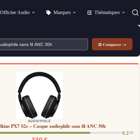
Officine Audio
Marques
Thématiques
⚖ Comparer →
AUDIOPHILE
kins PX7 S2e – Casque audiophile sans fil ANC 30h
8.2
/10
330 €