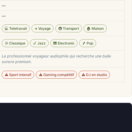
—
—
💻 Teletravail
✈️ Voyage
🚇 Transport
🏠 Maison
🎻 Classique
🎷 Jazz
🎹 Electronic
🎵 Pop
Le professionnel voyageur audiophile qui recherche une bulle
sonore premium.
⚠️ Sport intensif
⚠️ Gaming compétitif
⚠️ DJ en studio