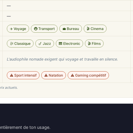
—
—
✈️ Voyage
🚇 Transport
💼 Bureau
🎬 Cinema
🎻 Classique
🎷 Jazz
🎹 Electronic
🎬 Films
L'audiophile nomade exigent qui voyage et travaille en silence.
⚠️ Sport intensif
⚠️ Natation
⚠️ Gaming compétitif
rix actuels.
ntièrement de ton usage.