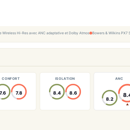
 Wireless Hi-Res avec ANC adaptative et Dolby Atmos
Bowers & Wilkins PX7 S
CONFORT
ISOLATION
ANC
7.6
7.8
8.4
8.6
8.
8.2
▲