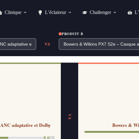
Clinique
L’éclaireur
Challenger
L’
PRODUIT B
VS
VS
ANC adaptative et Dolby
Bowers & Wil
8.0
/10