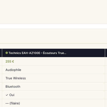
Technics EAH-AZ100E – Écouteurs True…
255 €
Audiophile
True Wireless
Bluetooth
✓ Oui
— (filaire)