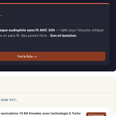
e…
sque audiophile sans fil ANC 30h
— taillé pour l'écoute critique
re et sans fil. Ses points forts :
Son et Isolation
.
Voir la fiche →
LKINS PX7…
a-auriculaires 10 BA Knowles avec technologie S.Turbo
⚖ Comparer