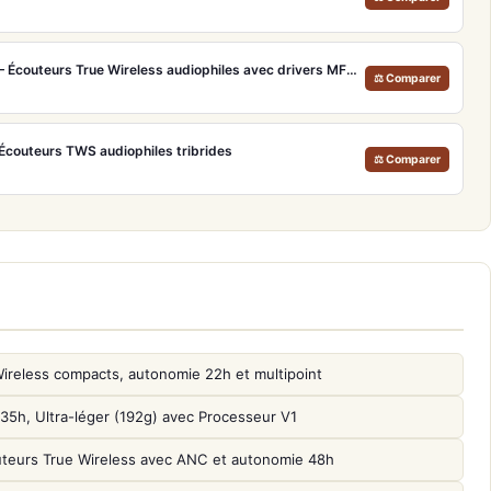
Technics EAH-AZ100 Noir – Écouteurs True Wireless audiophiles avec drivers MFD et autonomie 29h
⚖ Comparer
Écouteurs TWS audiophiles tribrides
⚖ Comparer
reless compacts, autonomie 22h et multipoint
, Ultra-léger (192g) avec Processeur V1
uteurs True Wireless avec ANC et autonomie 48h