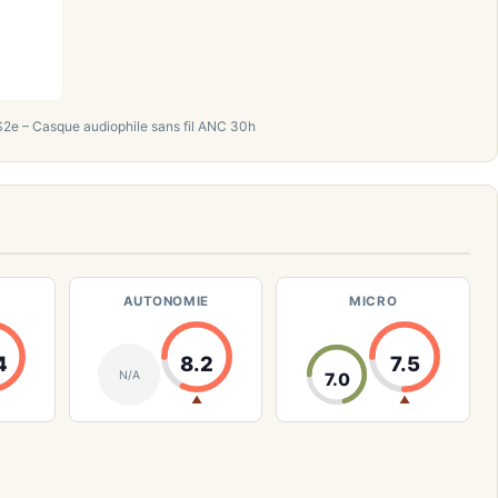
2e – Casque audiophile sans fil ANC 30h
AUTONOMIE
MICRO
4
8.2
7.5
N/A
7.0
▲
▲