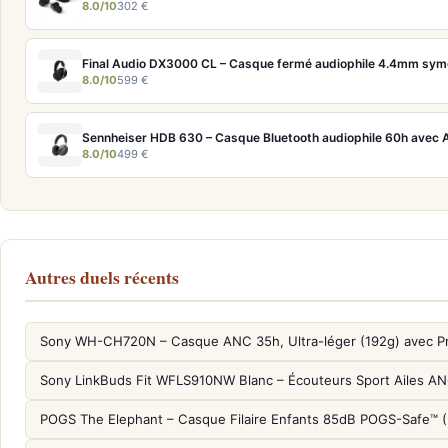
8.0/10
302 €
Final Audio DX3000 CL – Casque fermé audiophile 4.4mm sym
8.0/10
599 €
Sennheiser HDB 630 – Casque Bluetooth audiophile 60h avec 
8.0/10
499 €
Autres duels récents
Sony WH-CH720N – Casque ANC 35h, Ultra-léger (192g) avec P
Sony LinkBuds Fit WFLS910NW Blanc – Écouteurs Sport Ailes A
POGS The Elephant – Casque Filaire Enfants 85dB POGS-Safe™ 