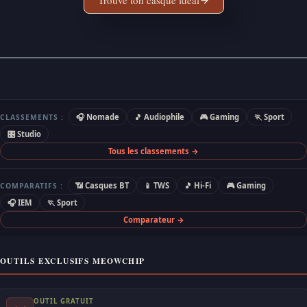
Trouve ton casque idéal
🎧 Nomade
🎵 Audiophile
🎮 Gaming
🏃 Sport
CLASSEMENTS :
🎛 Studio
Tous les classements →
📶 Casques BT
📱 TWS
🎵 Hi-Fi
🎮 Gaming
COMPARATIFS :
🎧 IEM
🏃 Sport
Comparateur →
OUTILS EXCLUSIFS MEOWCHIP
OUTIL GRATUIT