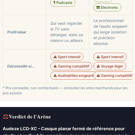
🎙️ Podcasts
🎹 Electronic
Le professionnel
Qui veut regarder
de l'audio exigeant
la TV sans
Profil idéal
qui exige isolation
déranger, dans sa
et précision
maison ou ailleurs.
absolue.
⚠️ Sport intensif
⚠️ Sport intensif
Déconseillé si…
⚠️ Gaming compétitif
⚠️ Voyage léger
⚠️ Audiophiles exigeants
⚠️ Gaming compétitif
* Prix constatés, non contractuels — consultez les sites marchands pour les
prix actuels.
⚖
Verdict de l'Arène
Audeze LCD-XC – Casque planar fermé de référence pour