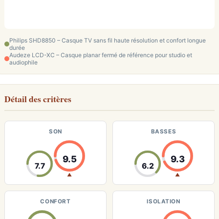
Philips SHD8850 – Casque TV sans fil haute résolution et confort longue
durée
Audeze LCD-XC – Casque planar fermé de référence pour studio et
audiophile
Détail des critères
SON
BASSES
9.5
9.3
7.7
6.2
▲
▲
CONFORT
ISOLATION