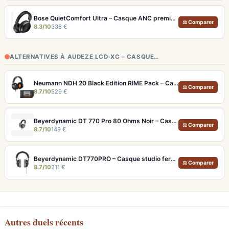
Bose QuietComfort Ultra – Casque ANC premium avec son spatial immersif et autonomie 30h
⚖ Comparer
8.3/10
338 €
ALTERNATIVES À AUDEZE LCD-XC – CASQUE…
Neumann NDH 20 Black Edition RIME Pack – Casque studio fermé pour monitoring pro et immersion binaurale
⚖ Comparer
8.7/10
529 €
Beyerdynamic DT 770 Pro 80 Ohms Noir – Casque studio fermé pour monitoring précis
⚖ Comparer
8.7/10
149 €
Beyerdynamic DT770PRO – Casque studio fermé pour un monitoring précis et isolé
⚖ Comparer
8.7/10
211 €
Autres duels récents