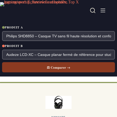
Passer
au
contenu
PRODUIT A
PRODUIT B
⚖ Comparer →