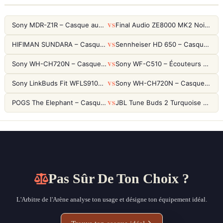
VS
Sony MDR-Z1R – Casque audiophile fermé haute résolution
Final Audio ZE8000 MK2 Noir – Écouteurs True Wireless audiophiles 8K Sound
VS
HIFIMAN SUNDARA – Casque Planar Magnetic Ouvert Over-Ear Audiophile
Sennheiser HD 650 – Casque audiophile ouvert pour l'écoute analytique
VS
Sony WH-CH720N – Casque ANC 35h, Ultra-léger (192g) avec Processeur V1
Sony WF-C510 – Écouteurs True Wireless compacts, autonomie 22h et multipoint
VS
Sony LinkBuds Fit WFLS910NW Blanc – Écouteurs Sport Ailes ANC
Sony WH-CH720N – Casque ANC 35h, Ultra-léger (192g) avec Processeur V1
VS
POGS The Elephant – Casque Filaire Enfants 85dB POGS-Safe™ (Éco-Responsable)
JBL Tune Buds 2 Turquoise – Écouteurs True Wireless avec ANC et autonomie 48h
Pas Sûr De Ton Choix ?
L'Arbitre de l'Arène analyse ton usage et désigne ton équipement idéal.