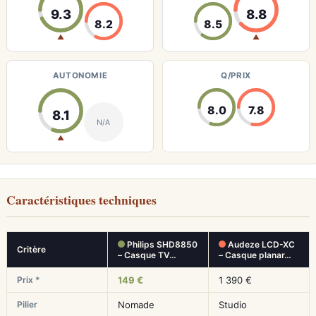
9.3
8.8
8.2
8.5
▲
▲
AUTONOMIE
Q/PRIX
8.0
7.8
8.1
N/A
▲
Caractéristiques techniques
Philips SHD8850
Audeze LCD-XC
Critère
– Casque TV…
– Casque planar…
Prix *
149 €
1 390 €
Pilier
Nomade
Studio