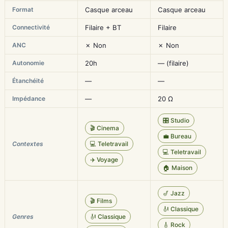
Format
Casque arceau
Casque arceau
Connectivité
Filaire + BT
Filaire
ANC
✗ Non
✗ Non
Autonomie
20h
— (filaire)
Étanchéité
—
—
Impédance
—
20 Ω
🎛️ Studio
🎬 Cinema
💼 Bureau
Contextes
💻 Teletravail
💻 Teletravail
✈️ Voyage
🏠 Maison
🎷 Jazz
🎬 Films
🎻 Classique
Genres
🎻 Classique
🎸 Rock