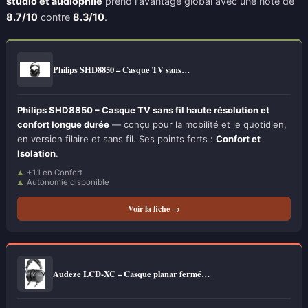
studio et audiophile
prend l'avantage global avec une note de
8.7/10
contre
8.3/10
.
Philips SHD8850 – Casque TV sans…
Philips SHD8850 – Casque TV sans fil haute résolution et
confort longue durée
— conçu pour la mobilité et le quotidien,
en version filaire et sans fil. Ses points forts :
Confort et
Isolation
.
+1.1 en Confort
Autonomie disponible
Voir la fiche →
Audeze LCD-XC – Casque planar fermé…