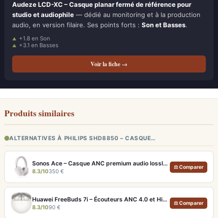
Audeze LCD-XC – Casque planar fermé de référence pour
studio et audiophile
— dédié au monitoring et à la production
audio, en version filaire. Ses points forts :
Son et Basses
.
+1.8 en Son
+3.1 en Basses
Voir la fiche →
Produits similaires
ALTERNATIVES À PHILIPS SHD8850 – CASQUE…
Sonos Ace – Casque ANC premium audio lossless et Dolby Atmos
⚖ Comparer
8.3/10
350 €
Huawei FreeBuds 7i – Écouteurs ANC 4.0 et Hi-Res LDAC pour moins de 100€
⚖ Comparer
8.3/10
90 €