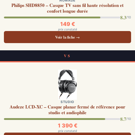
NOMADE
Philips SHD8850 – Casque TV sans fil haute résolution et
confort longue durée
8.3
/10
149 €
prix constaté
Voir la fiche →
VS
STUDIO
Audeze LCD-XC – Casque planar fermé de référence pour
studio et audiophile
8.7
/10
1 390 €
prix constaté