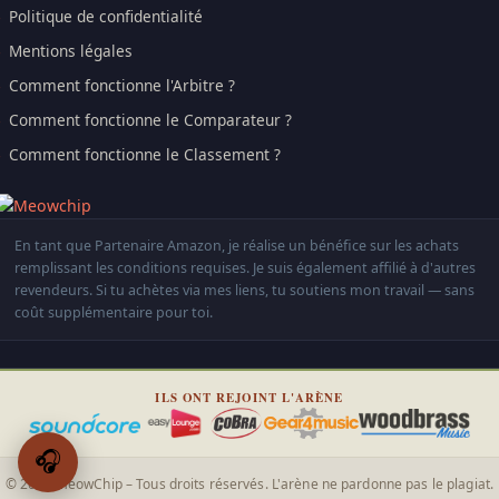
Politique de confidentialité
Mentions légales
Comment fonctionne l'Arbitre ?
Comment fonctionne le Comparateur ?
Comment fonctionne le Classement ?
En tant que Partenaire Amazon, je réalise un bénéfice sur les achats
remplissant les conditions requises. Je suis également affilié à d'autres
revendeurs. Si tu achètes via mes liens, tu soutiens mon travail — sans
coût supplémentaire pour toi.
ILS ONT REJOINT L'ARÈNE
🎧
© 2026 MeowChip – Tous droits réservés. L'arène ne pardonne pas le plagiat.