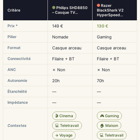
Razer
Philips SHD8850
Critère
BlackShark V2
– Casque TV…
HyperSpeed…
Prix *
149 €
130 €
Pilier
Nomade
Gaming
Format
Casque arceau
Casque arceau
Connectivité
Filaire + BT
Filaire + BT
ANC
✗ Non
✗ Non
Autonomie
20h
70h
Étanchéité
—
—
Impédance
—
—
🎬 Cinema
🎮 Gaming
Contextes
💻 Teletravail
🏠 Maison
✈️ Voyage
💻 Teletravail