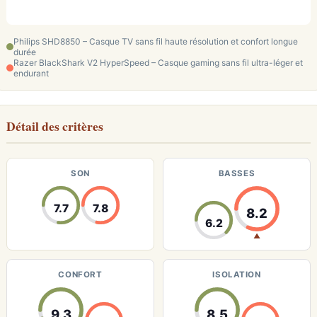
Philips SHD8850 – Casque TV sans fil haute résolution et confort longue
durée
Razer BlackShark V2 HyperSpeed – Casque gaming sans fil ultra-léger et
endurant
Détail des critères
SON
BASSES
7.7
7.8
8.2
6.2
▲
CONFORT
ISOLATION
9.3
8.5