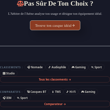
Pas Sûr De Ton Choix ?
L'Arbitre de l'Arène analyse ton usage et désigne ton équipement idéal.
Trouve ton casque idéal
🎧 Nomade
🎵 Audiophile
🎮 Gaming
🏃 Sport
CLASSEMENTS :
🎛 Studio
Tous les classements →
📶 Casques BT
📱 TWS
🎵 Hi-Fi
🎮 Gaming
COMPARATIFS :
🎧 IEM
🏃 Sport
Comparateur →