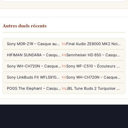
Autres duels récents
VS
Sony MDR-Z1R – Casque audiophile fermé haute résolution
Final Audio ZE8000 MK2 Noir – Écouteurs True Wireless audiophiles 8K Sound
VS
HIFIMAN SUNDARA – Casque Planar Magnetic Ouvert Over-Ear Audiophile
Sennheiser HD 650 – Casque audiophile ouvert pour l'écoute analytique
VS
Sony WH-CH720N – Casque ANC 35h, Ultra-léger (192g) avec Processeur V1
Sony WF-C510 – Écouteurs True Wireless compacts, autonomie 22h et multipoint
VS
Sony LinkBuds Fit WFLS910NW Blanc – Écouteurs Sport Ailes ANC
Sony WH-CH720N – Casque ANC 35h, Ultra-léger (192g) avec Processeur V1
VS
POGS The Elephant – Casque Filaire Enfants 85dB POGS-Safe™ (Éco-Responsable)
JBL Tune Buds 2 Turquoise – Écouteurs True Wireless avec ANC et autonomie 48h