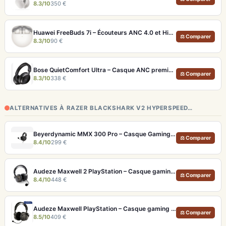
8.3/10
350 €
Huawei FreeBuds 7i – Écouteurs ANC 4.0 et Hi-Res LDAC pour moins de 100€
⚖ Comparer
8.3/10
90 €
Bose QuietComfort Ultra – Casque ANC premium avec son spatial immersif et autonomie 30h
⚖ Comparer
8.3/10
338 €
ALTERNATIVES À RAZER BLACKSHARK V2 HYPERSPEED…
Beyerdynamic MMX 300 Pro – Casque Gaming Filaire avec Micro Studio
⚖ Comparer
8.4/10
299 €
Audeze Maxwell 2 PlayStation – Casque gaming planaire haute fidélité et autonomie 80h
⚖ Comparer
8.4/10
448 €
Audeze Maxwell PlayStation – Casque gaming planaire haute fidélité
⚖ Comparer
8.5/10
409 €