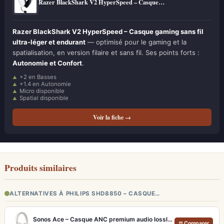
Razer BlackShark V2 HyperSpeed – Casque…
Razer BlackShark V2 HyperSpeed – Casque gaming sans fil
ultra-léger et endurant
— optimisé pour le gaming et la
spatialisation, en version filaire et sans fil. Ses points forts :
Autonomie et Confort
.
+2 en Basses
+1.4 en Autonomie
Micro disponible
Spatial disponible
Voir la fiche →
Produits similaires
ALTERNATIVES À PHILIPS SHD8850 – CASQUE…
Sonos Ace – Casque ANC premium audio lossless et Dolby Atmos
⚖ Comparer