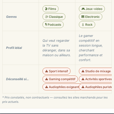
🎬 Films
🎮 Jeux-video
Genres
🎻 Classique
🎹 Electronic
🎙️ Podcasts
🎸 Rock
Le gamer
Qui veut regarder
compétitif en
la TV sans
session longue,
Profil idéal
déranger, dans sa
cherchant
maison ou ailleurs.
performance et
confort.
⚠️ Sport intensif
⚠️ Studio de mixage a
Déconseillé si…
⚠️ Gaming compétitif
⚠️ Activités sportives 
⚠️ Audiophiles exigeants
⚠️ Audiophiles puriste
* Prix constatés, non contractuels — consultez les sites marchands pour les
prix actuels.