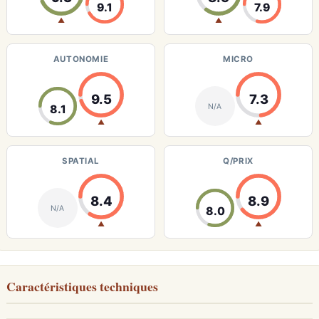
9.1
7.9
▲
▲
AUTONOMIE
MICRO
9.5
7.3
N/A
8.1
▲
▲
SPATIAL
Q/PRIX
8.4
8.9
N/A
8.0
▲
▲
Caractéristiques techniques