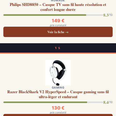
NOMADE
Philips SHD8850 – Casque TV sans fil haute résolution et
confort longue durée
8.3
/10
149 €
prix constaté
Voir la fiche →
VS
GAMING
Razer BlackShark V2 HyperSpeed – Casque gaming sans fil
ultra-léger et endurant
8.4
/10
130 €
prix constaté