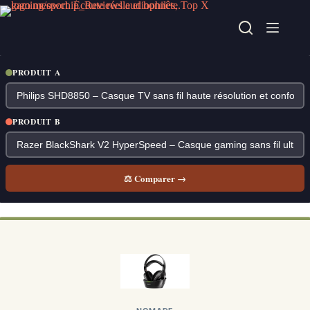
Passer
au
contenu
PRODUIT A
PRODUIT B
⚖ Comparer →