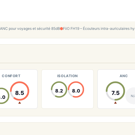
 ANC pour voyages et sécurité 85dB
FiiO FH19 – Écouteurs intra-auriculaires hy
CONFORT
ISOLATION
ANC
8.2
8.0
8.5
7.5
N/
.0
▲
▲