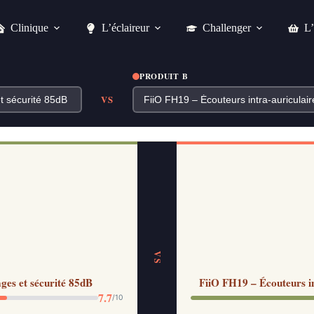
Clinique
L’éclaireur
Challenger
L’
PRODUIT B
VS
VS
es et sécurité 85dB
FiiO FH19 – Écouteurs int
7.7
/10