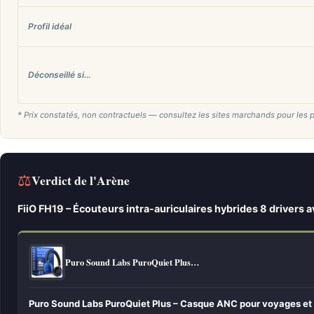
Profil idéal
Déconseillé si…
* Prix constatés, non contractuels — consultez les sites marchands pour les p
⚖
Verdict de l'Arène
FiiO FH19 – Écouteurs intra-auriculaires hybrides 8 drivers 
Puro Sound Labs PuroQuiet Plus…
Puro Sound Labs PuroQuiet Plus – Casque ANC pour voyages et