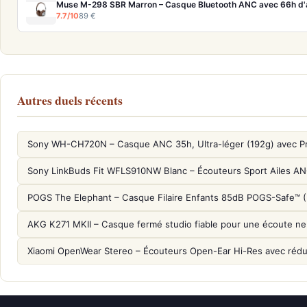
Muse M-298 SBR Marron – Casque Bluetooth ANC avec 66h d
7.7/10
89 €
Autres duels récents
Sony WH-CH720N – Casque ANC 35h, Ultra-léger (192g) avec P
Sony LinkBuds Fit WFLS910NW Blanc – Écouteurs Sport Ailes A
POGS The Elephant – Casque Filaire Enfants 85dB POGS-Safe™ 
AKG K271 MKII – Casque fermé studio fiable pour une écoute ne
Xiaomi OpenWear Stereo – Écouteurs Open-Ear Hi-Res avec réduc