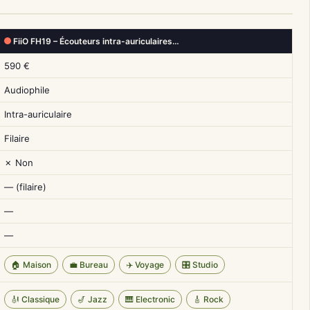
FiiO FH19 – Écouteurs intra-auriculaires…
590 €
Audiophile
Intra-auriculaire
Filaire
✗ Non
— (filaire)
—
—
🏠 Maison
💼 Bureau
✈️ Voyage
🎛️ Studio
🎻 Classique
🎷 Jazz
🎹 Electronic
🎸 Rock