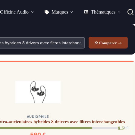
Officine Audio
Marques
Thématiques
⚖ Comparer →
AUDIOPHILE
ra-auriculaires hybrides 8 drivers avec filtres interchangeables
8.5
/10
590 €