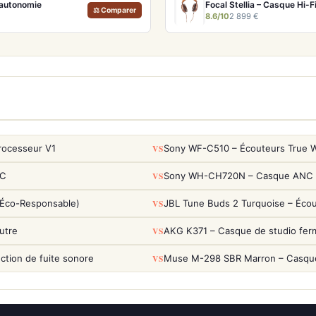
'autonomie
Focal Stellia – Casque Hi-
⚖ Comparer
8.6/10
2 899 €
VS
rocesseur V1
Sony WF-C510 – Écouteurs True Wi
VS
NC
Sony WH-CH720N – Casque ANC 35h
VS
(Éco-Responsable)
JBL Tune Buds 2 Turquoise – Éco
VS
utre
AKG K371 – Casque de studio fer
VS
tion de fuite sonore
Muse M-298 SBR Marron – Casque