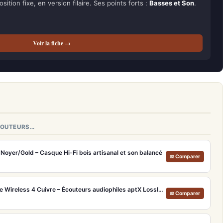
osition fixe, en version filaire. Ses points forts :
Basses et Son
.
Voir la fiche →
ÉCOUTEURS…
oyer/Gold – Casque Hi-Fi bois artisanal et son balancé
⚖ Comparer
Sennheiser Momentum True Wireless 4 Cuivre – Écouteurs audiophiles aptX Lossless et ANC adaptatif
⚖ Comparer