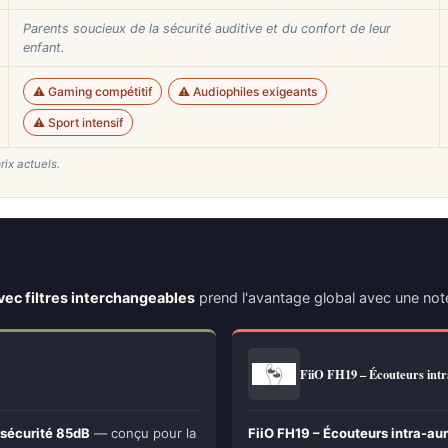
Parents soucieux de la sécurité auditive et du confort de leur
enfant.
⚠️ Gaming compétitif
⚠️ Audiophiles exigeants
⚠️ Sport intensif
rix actuels.
avec filtres interchangeables
prend l'avantage global avec une no
FiiO FH19 – Écouteurs intr
 sécurité 85dB
— conçu pour la
FiiO FH19 – Écouteurs intra-aur