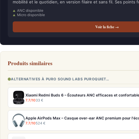
mobilité et le quotidien, en version filaire et sans fil. Ses points f
ANC disponible
Micro disponible
Voir la fiche →
Produits similaires
ALTERNATIVES À PURO SOUND LABS PUROQUIET…
Xiaomi Redmi Buds 6 – Écouteurs ANC efficaces et confortable
7.7/10
33 €
Apple AirPods Max – Casque over-ear ANC premium pour l'é
7.7/10
524 €