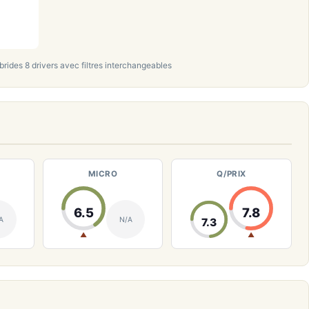
brides 8 drivers avec filtres interchangeables
MICRO
Q/PRIX
6.5
7.8
A
N/A
7.3
▲
▲