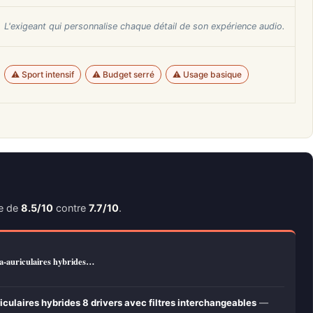
L'exigeant qui personnalise chaque détail de son expérience audio.
⚠️ Sport intensif
⚠️ Budget serré
⚠️ Usage basique
te de
8.5/10
contre
7.7/10
.
a-auriculaires hybrides…
iculaires hybrides 8 drivers avec filtres interchangeables
—