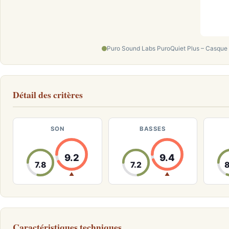
Puro Sound Labs PuroQuiet Plus – Casque
Détail des critères
SON
BASSES
9.2
9.4
7.8
7.2
8
▲
▲
Caractéristiques techniques