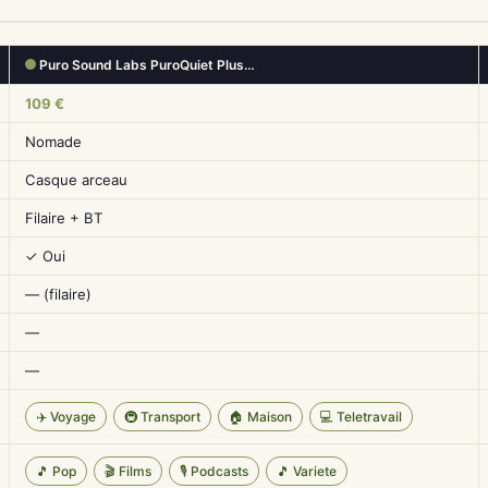
Puro Sound Labs PuroQuiet Plus…
109 €
Nomade
Casque arceau
Filaire + BT
✓ Oui
— (filaire)
—
—
✈️ Voyage
🚇 Transport
🏠 Maison
💻 Teletravail
🎵 Pop
🎬 Films
🎙️ Podcasts
🎵 Variete