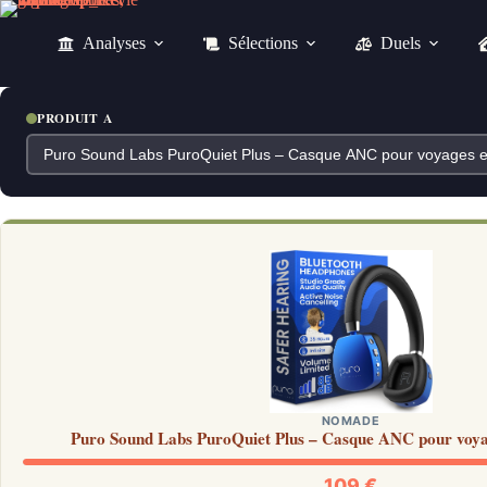
Passer
au
Analyses
Sélections
Duels
contenu
PRODUIT A
NOMADE
Puro Sound Labs PuroQuiet Plus – Casque ANC pour voyag
109 €