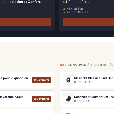
orts :
Isolation et Confort
.
taillé pour l'écoute critique en p
+1.4 en Son
+2.2 en Basses
ALTERNATIVES À FIIO FH19 – 
s pour le quotidien
Meze 99 Classics 2nd Gen N
⚖ Comparer
8.5/10
349 €
cosystème Apple
⚖ Comparer
8.5/10
211 €