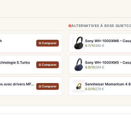
ALTERNATIVES À BOSE QUIETC
h
Sony WH-1000XM6 – Casque 
⚖ Comparer
8.7/10
380 €
echnologie S.Turbo
Sony WH-1000XM5 – Casque 
⚖ Comparer
8.9/10
294 €
Technics EAH-AZ100 Noir – Écouteurs True Wireless audiophiles avec drivers MFD et autonomie 29h
Sennheiser Momentum 4 80t
⚖ Comparer
8.5/10
279 €