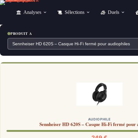
Passer
au
Analyses
Sélections
Duels
contenu
PRODUIT A
AUDIOPHILE
Sennheiser HD 620S – Casque Hi-Fi fermé pour a
249 €