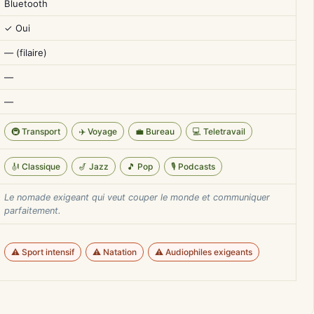
Bluetooth
✓ Oui
— (filaire)
—
—
🚇 Transport
✈️ Voyage
💼 Bureau
💻 Teletravail
🎻 Classique
🎷 Jazz
🎵 Pop
🎙️ Podcasts
Le nomade exigeant qui veut couper le monde et communiquer
parfaitement.
⚠️ Sport intensif
⚠️ Natation
⚠️ Audiophiles exigeants