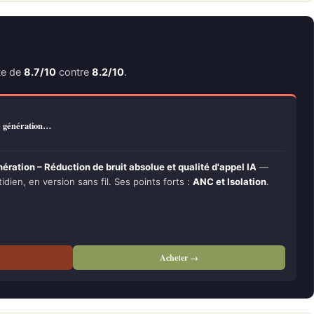
te de
8.7/10
contre
8.2/10
.
e génération…
ration – Réduction de bruit absolue et qualité d'appel IA
—
idien, en version sans fil. Ses points forts :
ANC et Isolation
.
Acheter →