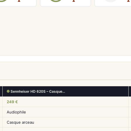
▲
▲
▲
Sennheiser HD 620S – Casque…
249 €
Audiophile
Casque arceau