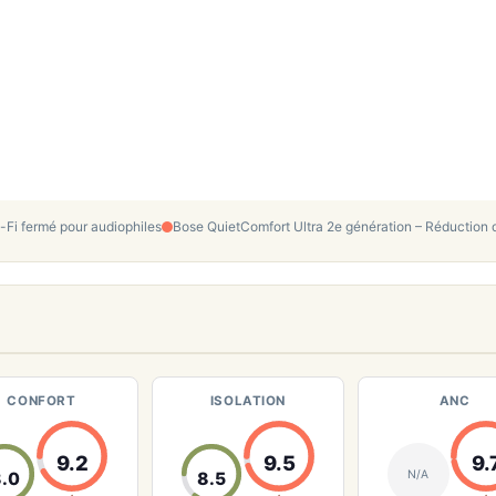
Fi fermé pour audiophiles
Bose QuietComfort Ultra 2e génération – Réduction de
CONFORT
ISOLATION
ANC
9.2
9.5
9.
N/A
.0
8.5