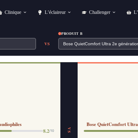
Clinique
L’éclaireur
Challenger
L’
PRODUIT B
VS
udiophiles
Bose QuietComfort Ultra 2
VS
8.2
/10