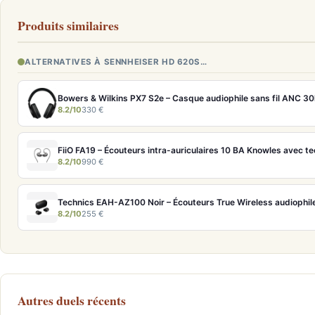
Produits similaires
ALTERNATIVES À SENNHEISER HD 620S…
Bowers & Wilkins PX7 S2e – Casque audiophile sans fil ANC 30
8.2/10
330 €
FiiO FA19 – Écouteurs intra-auriculaires 10 BA Knowles avec t
8.2/10
990 €
8.2/10
255 €
Autres duels récents