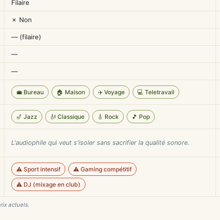
Filaire
✗ Non
— (filaire)
—
—
💼 Bureau
🏠 Maison
✈️ Voyage
💻 Teletravail
🎷 Jazz
🎻 Classique
🎸 Rock
🎵 Pop
L'audiophile qui veut s'isoler sans sacrifier la qualité sonore.
⚠️ Sport intensif
⚠️ Gaming compétitif
⚠️ DJ (mixage en club)
rix actuels.