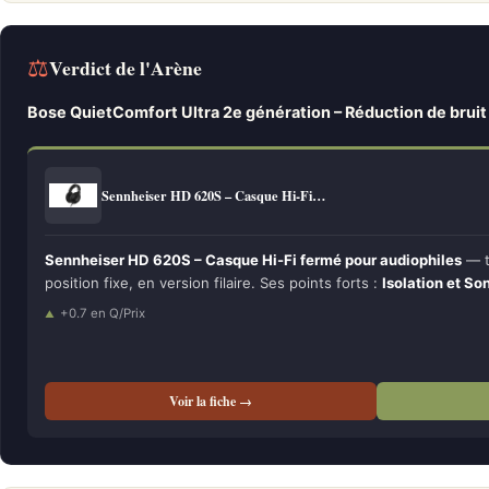
⚖
Verdict de l'Arène
Bose QuietComfort Ultra 2e génération – Réduction de bruit 
Sennheiser HD 620S – Casque Hi-Fi…
Sennheiser HD 620S – Casque Hi-Fi fermé pour audiophiles
— ta
position fixe, en version filaire. Ses points forts :
Isolation et So
+0.7 en Q/Prix
Voir la fiche →