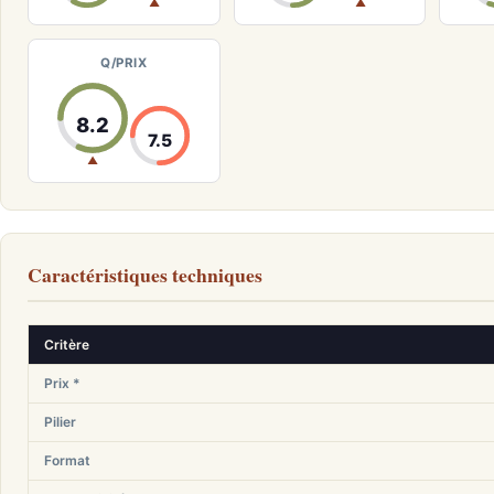
▲
▲
Q/PRIX
8.2
7.5
▲
Caractéristiques techniques
Critère
Prix *
Pilier
Format