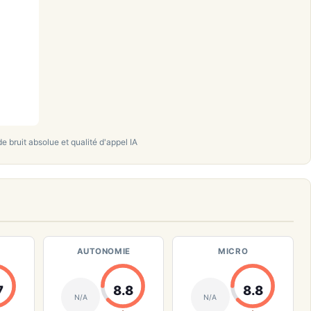
 bruit absolue et qualité d'appel IA
AUTONOMIE
MICRO
7
8.8
8.8
N/A
N/A