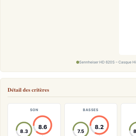
Sennheiser HD 620S – Casque Hi-
Détail des critères
SON
BASSES
8.6
8.2
8.3
7.5
8