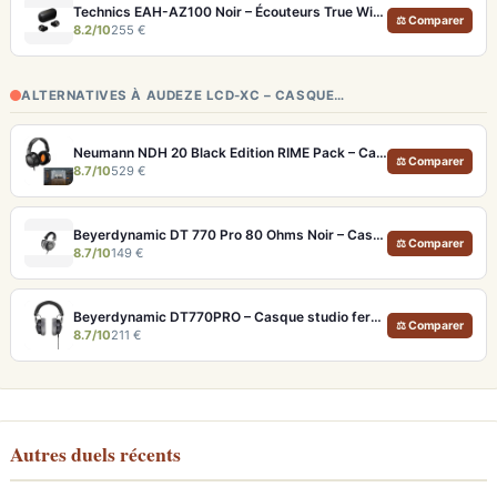
Technics EAH-AZ100 Noir – Écouteurs True Wireless audiophiles avec drivers MFD et autonomie 29h
⚖ Comparer
8.2/10
255 €
ALTERNATIVES À AUDEZE LCD-XC – CASQUE…
Neumann NDH 20 Black Edition RIME Pack – Casque studio fermé pour monitoring pro et immersion binaurale
⚖ Comparer
8.7/10
529 €
Beyerdynamic DT 770 Pro 80 Ohms Noir – Casque studio fermé pour monitoring précis
⚖ Comparer
8.7/10
149 €
Beyerdynamic DT770PRO – Casque studio fermé pour un monitoring précis et isolé
⚖ Comparer
8.7/10
211 €
Autres duels récents