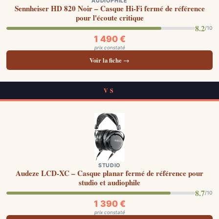
AUDIOPHILE
Sennheiser HD 820 Noir – Casque Hi-Fi fermé de référence
pour l'écoute critique
8.2
/10
1 490 €
prix constaté
Voir la fiche →
VS
STUDIO
Audeze LCD-XC – Casque planar fermé de référence pour
studio et audiophile
8.7
/10
1 390 €
prix constaté