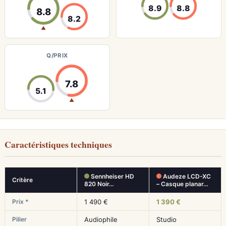
8.9
8.8
8.8
8.2
▲
Q/PRIX
7.8
5.1
▲
Caractéristiques techniques
Sennheiser HD
Audeze LCD-XC
Critère
820 Noir…
– Casque planar…
Prix *
1 490 €
1 390 €
Pilier
Audiophile
Studio