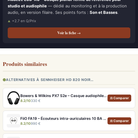
studio et audiophile
— dédié au monitoring et à la production
audio, en version filaire. Ses points forts :
Son et Basses
.
+2.7 en Q/Prix
Voir la fiche →
Produits similaires
ALTERNATIVES À SENNHEISER HD 820 NOIR…
Bowers & Wilkins PX7 S2e – Casque audiophile sans fil ANC 30h
⚖ Comparer
8.2/10
330 €
FiiO FA19 – Écouteurs intra-auriculaires 10 BA Knowles avec technologie S.Turbo
⚖ Comparer
8.2/10
990 €