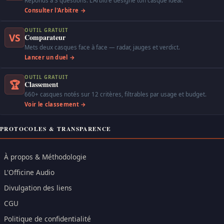
Réponds à 3 questions. L'Arbitre désigne ton casque idéal.
Consulter l'Arbitre →
OUTIL GRATUIT
VS
Comparateur
Mets deux casques face à face — radar, jauges et verdict.
Lancer un duel →
OUTIL GRATUIT
🏆
Classement
660+ casques notés sur 12 critères, filtrables par usage et budget.
Voir le classement →
PROTOCOLES & TRANSPARENCE
À propos & Méthodologie
L'Officine Audio
Divulgation des liens
CGU
Politique de confidentialité