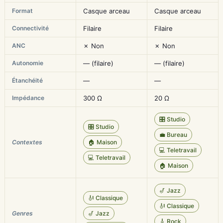
Format
Casque arceau
Casque arceau
Connectivité
Filaire
Filaire
ANC
✗ Non
✗ Non
Autonomie
— (filaire)
— (filaire)
Étanchéité
—
—
Impédance
300 Ω
20 Ω
🎛️ Studio
🎛️ Studio
💼 Bureau
Contextes
🏠 Maison
💻 Teletravail
💻 Teletravail
🏠 Maison
🎷 Jazz
🎻 Classique
🎻 Classique
Genres
🎷 Jazz
🎸 Rock