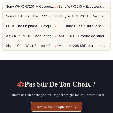
VS
Sony WH-CH720N – Casque ANC 35h, Ultra-léger (192g) avec Processeur V1
Sony WF-C510 – Écouteurs True Wireless compacts, autonomie 22h et multipoint
VS
Sony LinkBuds Fit WFLS910NW Blanc – Écouteurs Sport Ailes ANC
Sony WH-CH720N – Casque ANC 35h, Ultra-léger (192g) avec Processeur V1
VS
POGS The Elephant – Casque Filaire Enfants 85dB POGS-Safe™ (Éco-Responsable)
JBL Tune Buds 2 Turquoise – Écouteurs True Wireless avec ANC et autonomie 48h
VS
AKG K271 MKII – Casque fermé studio fiable pour une écoute neutre
AKG K371 – Casque de studio fermé 50mm titane, réponse 5Hz-50kHz
VS
Xiaomi OpenWear Stereo – Écouteurs Open-Ear Hi-Res avec réduction de fuite sonore
Muse M-298 SBR Marron – Casque Bluetooth ANC avec 66h d'autonomie
Pas Sûr De Ton Choix ?
L'Arbitre de l'Arène analyse ton usage et désigne ton équipement idéal.
Trouve ton casque idéal