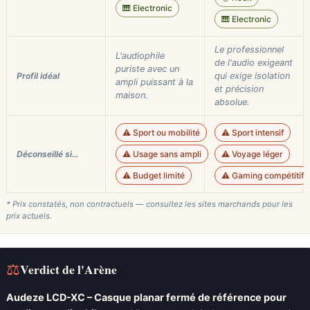
🎹 Electronic
🎹 Electronic
Le professionnel
L'audiophile
de l'audio exigeant
puriste avec un
Profil idéal
qui exige isolation
ampli puissant à la
et précision
maison.
absolue.
⚠️ Sport ou mobilité
⚠️ Sport intensif
Déconseillé si…
⚠️ Usage sans ampli
⚠️ Voyage léger
⚠️ Budget limité
⚠️ Gaming compétitif
* Prix constatés, non contractuels — consultez les sites marchands pour les
prix actuels.
⚖
Verdict de l'Arène
Audeze LCD-XC – Casque planar fermé de référence pour