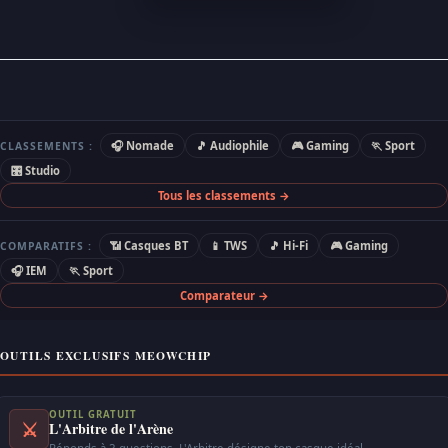
🎧 Nomade
🎵 Audiophile
🎮 Gaming
🏃 Sport
CLASSEMENTS :
🎛 Studio
Tous les classements →
📶 Casques BT
📱 TWS
🎵 Hi-Fi
🎮 Gaming
COMPARATIFS :
🎧 IEM
🏃 Sport
Comparateur →
OUTILS EXCLUSIFS MEOWCHIP
OUTIL GRATUIT
⚔
L'Arbitre de l'Arène