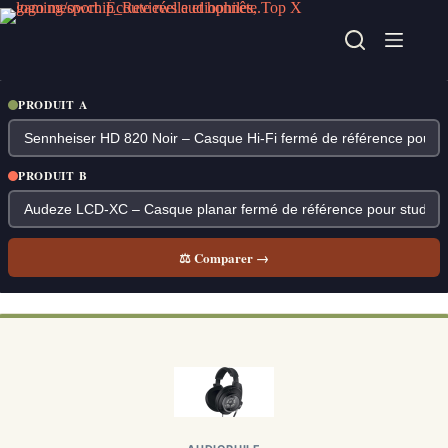
Passer
au
contenu
PRODUIT A
PRODUIT B
⚖ Comparer →