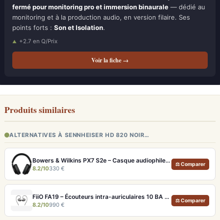
fermé pour monitoring pro et immersion binaurale
— dédié au
monitoring et à la production audio, en version filaire. Ses
points forts :
Son et Isolation
.
+2.7 en Q/Prix
Voir la fiche →
Produits similaires
ALTERNATIVES À SENNHEISER HD 820 NOIR…
Bowers & Wilkins PX7 S2e – Casque audiophile sans fil ANC 30h
⚖ Comparer
8.2/10
330 €
FiiO FA19 – Écouteurs intra-auriculaires 10 BA Knowles avec technologie S.Turbo
⚖ Comparer
8.2/10
990 €