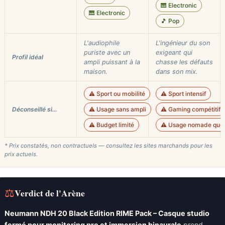
🎹 Electronic
🎹 Electronic
🎵 Pop
L'audiophile
L'ingénieur du son
puriste avec un
exigeant qui
Profil idéal
ampli puissant à la
chasse les défauts
maison.
dans son mix.
⚠️ Sport ou mobilité
⚠️ Sport intensif
Déconseillé si…
⚠️ Usage sans ampli
⚠️ Gaming compétitif
⚠️ Budget limité
⚠️ Usage nomade quot
* Prix constatés, non contractuels — consultez les sites marchands pour les
prix actuels.
⚖
Verdict de l'Arène
Neumann NDH 20 Black Edition RIME Pack – Casque studio
fermé pour monitoring pro et immersion binaurale
prend