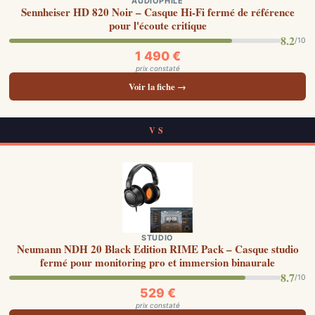
AUDIOPHILE
Sennheiser HD 820 Noir – Casque Hi-Fi fermé de référence
pour l'écoute critique
8.2
/10
1 490 €
prix constaté
Voir la fiche →
VS
STUDIO
Neumann NDH 20 Black Edition RIME Pack – Casque studio
fermé pour monitoring pro et immersion binaurale
8.7
/10
529 €
prix constaté