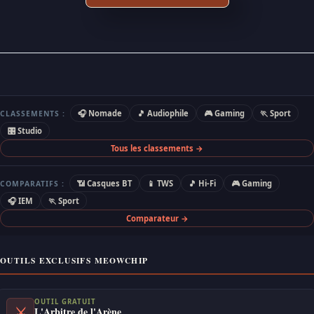
🎧 Nomade
🎵 Audiophile
🎮 Gaming
🏃 Sport
CLASSEMENTS :
🎛 Studio
Tous les classements →
📶 Casques BT
📱 TWS
🎵 Hi-Fi
🎮 Gaming
COMPARATIFS :
🎧 IEM
🏃 Sport
Comparateur →
OUTILS EXCLUSIFS MEOWCHIP
OUTIL GRATUIT
⚔
L'Arbitre de l'Arène