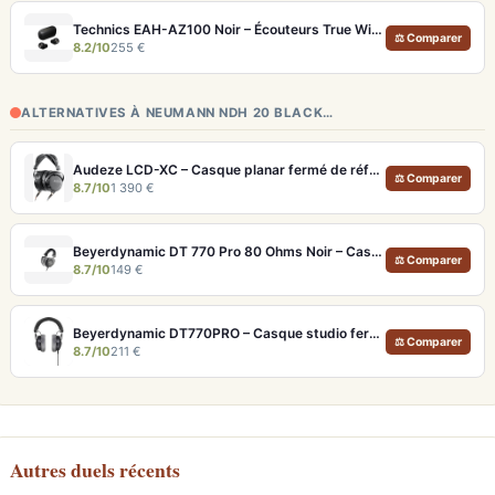
Technics EAH-AZ100 Noir – Écouteurs True Wireless audiophiles avec drivers MFD et autonomie 29h
⚖ Comparer
8.2/10
255 €
ALTERNATIVES À NEUMANN NDH 20 BLACK…
Audeze LCD-XC – Casque planar fermé de référence pour studio et audiophile
⚖ Comparer
8.7/10
1 390 €
Beyerdynamic DT 770 Pro 80 Ohms Noir – Casque studio fermé pour monitoring précis
⚖ Comparer
8.7/10
149 €
Beyerdynamic DT770PRO – Casque studio fermé pour un monitoring précis et isolé
⚖ Comparer
8.7/10
211 €
Autres duels récents