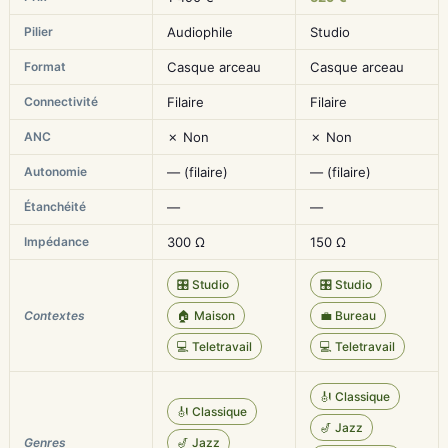
Pilier
Audiophile
Studio
Format
Casque arceau
Casque arceau
Connectivité
Filaire
Filaire
ANC
✗ Non
✗ Non
Autonomie
— (filaire)
— (filaire)
Étanchéité
—
—
Impédance
300 Ω
150 Ω
🎛️ Studio
🎛️ Studio
Contextes
🏠 Maison
💼 Bureau
💻 Teletravail
💻 Teletravail
🎻 Classique
🎻 Classique
🎷 Jazz
Genres
🎷 Jazz