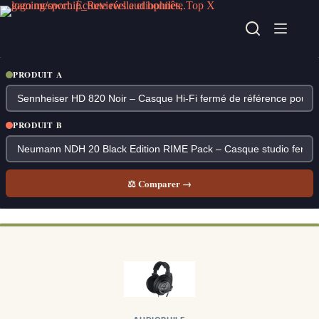
Passer
au
contenu
PRODUIT A
PRODUIT B
⚖ Comparer →