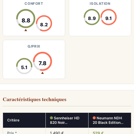
CONFORT
ISOLATION
8.9
9.1
8.8
8.2
▲
Q/PRIX
7.8
5.1
▲
Caractéristiques techniques
Sennheiser HD
Neumann NDH
Critère
820 Noir…
20 Black Edition…
Prix *
1 490 €
529 €