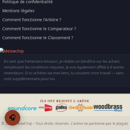
Politique de confidentialité
Mentions légales
Comment fonctionne l'Arbitre ?
Comment fonctionne le Comparateur ?
Comment fonctionne le Classement ?
En tant que Partenaire Amazon, je réalise un bénéfice sur les achats
remplissant les conditions requises. Je suis également affilié à d'autres
revendeurs. Si tu achètes via mes liens, tu soutiens mon travail — sans
coût supplémentaire pour toi.
ILS ONT REJOINT L'ARÈNE
🎧
© 2026 MeowChip – Tous droits réservés. L'arène ne pardonne pas le plagiat.