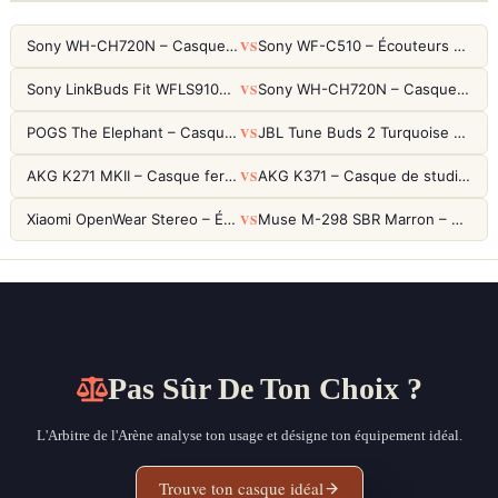
VS
Sony WH-CH720N – Casque ANC 35h, Ultra-léger (192g) avec Processeur V1
Sony WF-C510 – Écouteurs True Wireless compacts, autonomie 22h et multipoint
VS
Sony LinkBuds Fit WFLS910NW Blanc – Écouteurs Sport Ailes ANC
Sony WH-CH720N – Casque ANC 35h, Ultra-léger (192g) avec Processeur V1
VS
POGS The Elephant – Casque Filaire Enfants 85dB POGS-Safe™ (Éco-Responsable)
JBL Tune Buds 2 Turquoise – Écouteurs True Wireless avec ANC et autonomie 48h
VS
AKG K271 MKII – Casque fermé studio fiable pour une écoute neutre
AKG K371 – Casque de studio fermé 50mm titane, réponse 5Hz-50kHz
VS
Xiaomi OpenWear Stereo – Écouteurs Open-Ear Hi-Res avec réduction de fuite sonore
Muse M-298 SBR Marron – Casque Bluetooth ANC avec 66h d'autonomie
Pas Sûr De Ton Choix ?
L'Arbitre de l'Arène analyse ton usage et désigne ton équipement idéal.
Trouve ton casque idéal