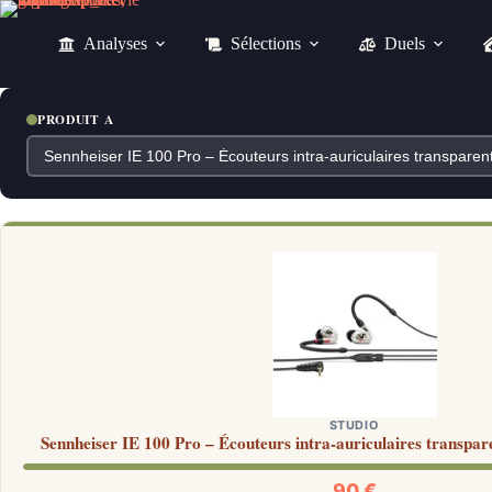
Passer
au
Analyses
Sélections
Duels
contenu
PRODUIT A
STUDIO
Sennheiser IE 100 Pro – Écouteurs intra-auriculaires transpar
90 €