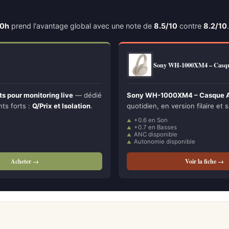
30h
prend l'avantage global avec une note de
8.5/10
contre
8.2/10
.
Sony WH-1000XM4 – Casq
ts pour monitoring live
— dédié
Sony WH-1000XM4 – Casque A
nts forts :
Q/Prix et Isolation
.
quotidien, en version filaire et s
+0.6 en Son
+0.7 en Basses
ANC disponible
Autonomie disponible
Acheter →
Voir la fiche →