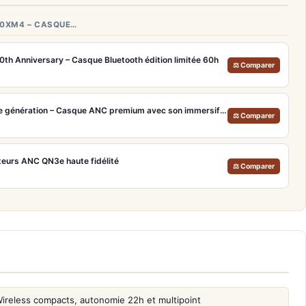
00XM4 – CASQUE…
h Anniversary – Casque Bluetooth édition limitée 60h
⚖ Comparer
Bose QuietComfort Ultra 2e génération – Casque ANC premium avec son immersif spatial et 30h d'autonomie
⚖ Comparer
urs ANC QN3e haute fidélité
⚖ Comparer
reless compacts, autonomie 22h et multipoint