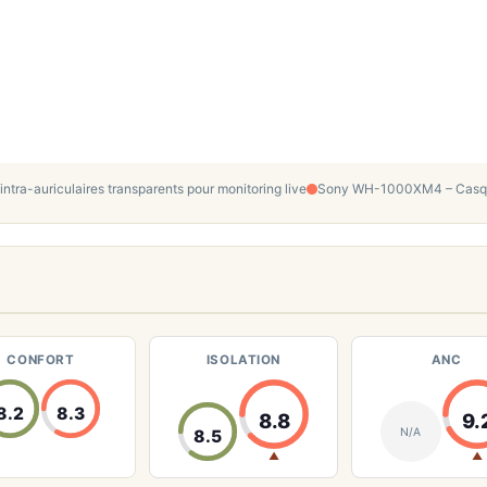
ntra-auriculaires transparents pour monitoring live
Sony WH-1000XM4 – Casqu
CONFORT
ISOLATION
ANC
8.2
8.3
8.8
9.
N/A
8.5
▲
▲