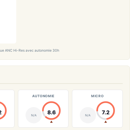
e ANC Hi-Res avec autonomie 30h
AUTONOMIE
MICRO
2
8.6
7.2
N/A
N/A
▲
▲