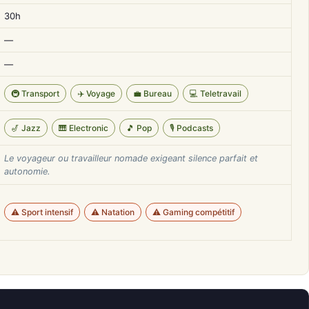
30h
—
—
🚇 Transport
✈️ Voyage
💼 Bureau
💻 Teletravail
🎷 Jazz
🎹 Electronic
🎵 Pop
🎙️ Podcasts
Le voyageur ou travailleur nomade exigeant silence parfait et
autonomie.
⚠️ Sport intensif
⚠️ Natation
⚠️ Gaming compétitif