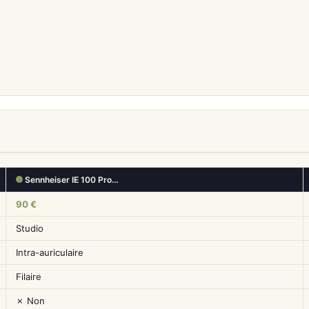
Sennheiser IE 100 Pro…
90 €
Studio
Intra-auriculaire
Filaire
✗ Non