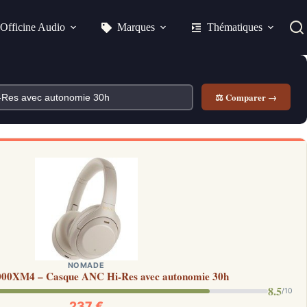
Officine Audio
Marques
Thématiques
⚖ Comparer →
NOMADE
00XM4 – Casque ANC Hi-Res avec autonomie 30h
8.5
/10
237 €