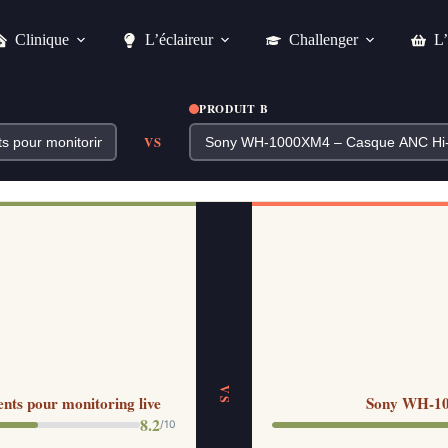
Clinique
L’éclaireur
Challenger
L’
PRODUIT B
VS
VS
ents pour monitoring live
Sony WH-10
8.2
/10