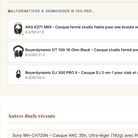
ALTERNATIVES À SENNHEISER IE 100 PRO…
AKG K271 MKII – Casque fermé studio fiable pour une écoute n
8.2/10
141 €
Beyerdynamic DT 100 16 Ohm Black – Casque studio fermé pou
8.2/10
237 €
Beyerdynamic DJ 300 PRO X – Casque DJ 2-en-1 pour club et 
8.2/10
199 €
Autres duels récents
Sony WH-CH720N – Casque ANC 35h, Ultra-léger (192g) avec P