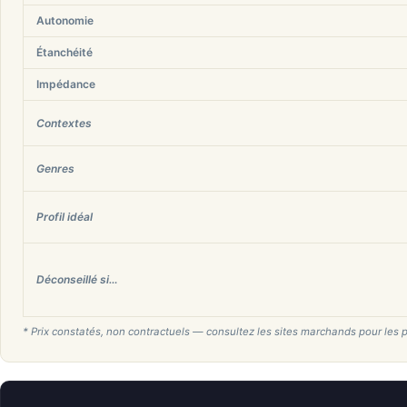
Autonomie
Étanchéité
Impédance
Contextes
Genres
Profil idéal
Déconseillé si…
* Prix constatés, non contractuels — consultez les sites marchands pour les p