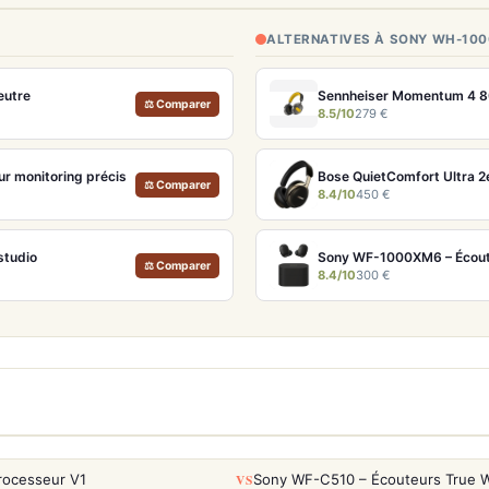
ALTERNATIVES À SONY WH-10
eutre
Sennheiser Momentum 4 80t
⚖ Comparer
8.5/10
279 €
r monitoring précis
⚖ Comparer
8.4/10
450 €
studio
Sony WF-1000XM6 – Écoute
⚖ Comparer
8.4/10
300 €
VS
rocesseur V1
Sony WF-C510 – Écouteurs True Wi