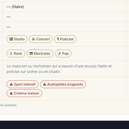
— (filaire)
—
—
🎛️ Studio
🎤 Concert
🎙️ Podcast
🎸 Rock
🎹 Electronic
🎵 Pop
Le musicien ou technicien qui a besoin d'une écoute fiable et
précise sur scène ou en studio.
⚠️ Sport intensif
⚠️ Audiophiles exigeants
⚠️ Cinéma maison
rix actuels.