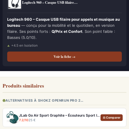
Logitech 960 – Casque USB filaire…
Logitech 960 – Casque USB filaire pour appels et musique au
bureau
— conçu pour la mobilité et le quotidien, en version
filaire. Ses points forts :
Q/Prix et Confort
. Son point faible :
Basses (5.0/10).
+4.5 en Isolation
Voir la fiche →
Produits similaires
ALTERNATIVES À SHOKZ OPENRUN PRO 2…
JLab Go Air Sport Graphite – Écouteurs Sport IP55 Crochets d'Oreille
⚖ Comparer
7.2/10
25 €