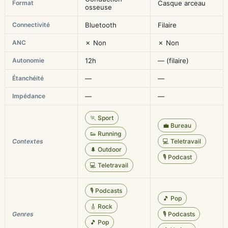
Format
Casque arceau
osseuse
Connectivité
Bluetooth
Filaire
ANC
✗ Non
✗ Non
Autonomie
12h
— (filaire)
Étanchéité
—
—
Impédance
—
—
🏃 Sport
💼 Bureau
👟 Running
Contextes
💻 Teletravail
🌲 Outdoor
🎙️ Podcast
💻 Teletravail
🎙️ Podcasts
🎵 Pop
🎸 Rock
Genres
🎙️ Podcasts
🎵 Pop