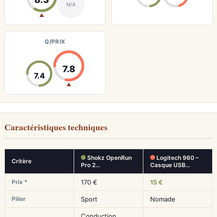
N/A
▲
Q/PRIX
7.8
7.4
▲
Caractéristiques techniques
Shokz OpenRun
Logitech 960 –
Critère
Pro 2…
Casque USB…
Prix *
170 €
15 €
Pilier
Sport
Nomade
Conduction