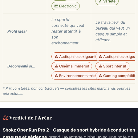
🎵 Variete
🎹 Electronic
Le sportif
Le travailleur du
connecté qui veut
bureau qui veut un
Profil idéal
rester attentif à
casque simple et
son
efficace.
environnement.
⚠️ Audiophiles exigeants
⚠️ Audiophiles exigean
Déconseillé si…
⚠️ Cinéma immersif
⚠️ Sport intensif
⚠️ Environnements très bruyants
⚠️ Gaming compétitif
* Prix constatés, non contractuels — consultez les sites marchands pour les
prix actuels.
⚖
Verdict de l'Arène
Shokz OpenRun Pro 2 – Casque de sport hybride à conduction
osseuse et aérienne
prend l'avantage global avec une note de