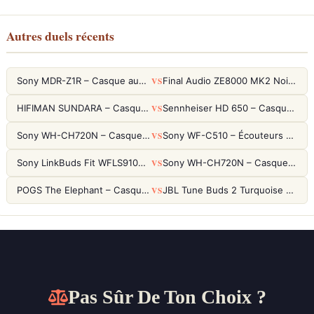
Autres duels récents
VS
Sony MDR-Z1R – Casque audiophile fermé haute résolution
Final Audio ZE8000 MK2 Noir – Écouteurs True Wireless audiophiles 8K Sound
VS
HIFIMAN SUNDARA – Casque Planar Magnetic Ouvert Over-Ear Audiophile
Sennheiser HD 650 – Casque audiophile ouvert pour l'écoute analytique
VS
Sony WH-CH720N – Casque ANC 35h, Ultra-léger (192g) avec Processeur V1
Sony WF-C510 – Écouteurs True Wireless compacts, autonomie 22h et multipoint
VS
Sony LinkBuds Fit WFLS910NW Blanc – Écouteurs Sport Ailes ANC
Sony WH-CH720N – Casque ANC 35h, Ultra-léger (192g) avec Processeur V1
VS
POGS The Elephant – Casque Filaire Enfants 85dB POGS-Safe™ (Éco-Responsable)
JBL Tune Buds 2 Turquoise – Écouteurs True Wireless avec ANC et autonomie 48h
Pas Sûr De Ton Choix ?