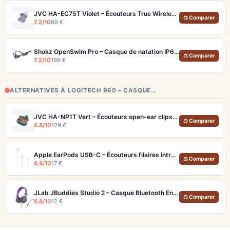
JVC HA-EC75T Violet – Écouteurs True Wireless Sport IP57 et 40h d'autonomie
⚖ Comparer
7.2/10
89 €
Shokz OpenSwim Pro – Casque de natation IP68 avec MP3 32 Go et Bluetooth
⚖ Comparer
7.2/10
199 €
ALTERNATIVES À LOGITECH 960 – CASQUE…
JVC HA-NP1T Vert – Écouteurs open-ear clipsables pour sport et quotidien
⚖ Comparer
6.8/10
129 €
Apple EarPods USB-C – Écouteurs filaires intra-auriculaires pour iPhone 15 et USB-C
⚖ Comparer
6.8/10
17 €
JLab JBuddies Studio 2 – Casque Bluetooth Enfants (65h+ Autonomie) et Cloud Foam
⚖ Comparer
6.8/10
12 €