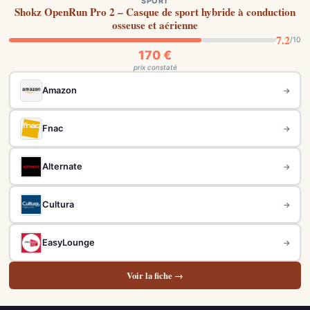
SPORT
Shokz OpenRun Pro 2 – Casque de sport hybride à conduction
osseuse et aérienne
7.2
/10
170 €
prix constaté
Amazon
→
Fnac
→
Alternate
→
Cultura
→
EasyLounge
→
Voir la fiche →