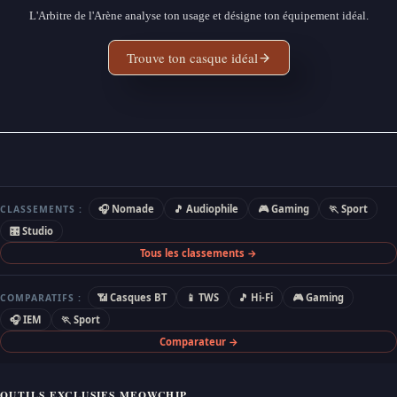
L'Arbitre de l'Arène analyse ton usage et désigne ton équipement idéal.
Trouve ton casque idéal
🎧 Nomade
🎵 Audiophile
🎮 Gaming
🏃 Sport
CLASSEMENTS :
🎛 Studio
Tous les classements →
📶 Casques BT
📱 TWS
🎵 Hi-Fi
🎮 Gaming
COMPARATIFS :
🎧 IEM
🏃 Sport
Comparateur →
OUTILS EXCLUSIFS MEOWCHIP