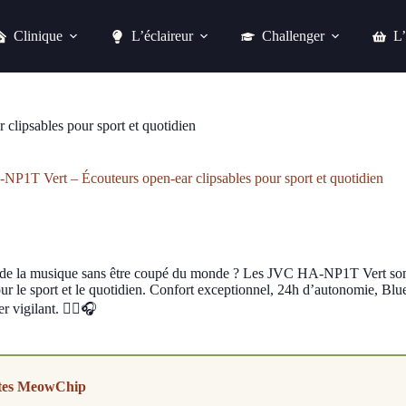
Clinique
L’éclaireur
Challenger
L’
JVC HA-NP1T Vert – Écouteurs open-ear clipsables pour sport et quotidien
Acheter chez easylounge
lipsables pour sport et quotidien
P1T Vert – Écouteurs open-ear clipsables pour sport et quotidien
de la musique sans être coupé du monde ? Les JVC HA-NP1T Vert sont d
ur le sport et le quotidien. Confort exceptionnel, 24h d’autonomie, Blue
r vigilant. 🏃‍♂️🎧
tes MeowChip