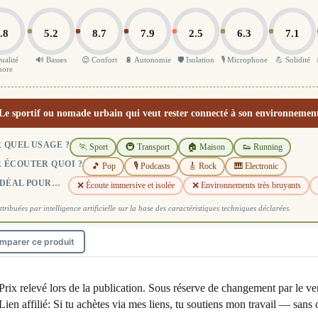
.8
5.2
8.7
7.9
2.5
6.3
7.1
ualité
🔊 Basses
😌 Confort
🔋 Autonomie
🛡️ Isolation
🎙️ Microphone
💪 Solidité
nore
Le sportif ou nomade urbain qui veut rester connecté à son environnemen
 QUEL USAGE ?
🏃 Sport
🚇 Transport
🏠 Maison
👟 Running
 ÉCOUTER QUOI ?
🎵 Pop
🎙️ Podcasts
🎸 Rock
🎹 Electronic
IDÉAL POUR…
❌ Écoute immersive et isolée
❌ Environnements très bruyants
ttribuées par intelligence artificielle sur la base des caractéristiques techniques déclarées.
mparer ce produit
Prix relevé lors de la publication. Sous réserve de changement par le ve
Lien affilié: Si tu achètes via mes liens, tu soutiens mon travail — sans