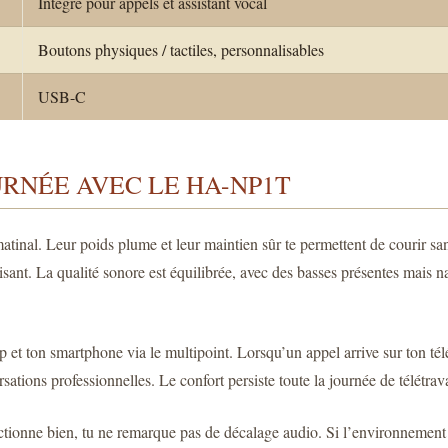
Intégré pour appels et assistant vocal
Boutons physiques / tactiles, personnalisables
USB-C
URNÉE AVEC LE HA-NP1T
matinal. Leur poids plume et leur maintien sûr te permettent de courir 
risant. La qualité sonore est équilibrée, avec des basses présentes mais n
top et ton smartphone via le multipoint. Lorsqu’un appel arrive sur ton 
sations professionnelles. Le confort persiste toute la journée de télétrava
onctionne bien, tu ne remarque pas de décalage audio. Si l’environnement 