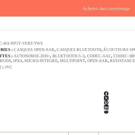
Acheter chez easylounge
C-HA-NP1T-VERT-TWS
RIES :
CASQUES OPEN-EAR
,
CASQUES BLUETOOTH
,
ÉCOUTEURS SP
TTES :
AUTONOMIE-20H+
,
BLUETOOTH-5-3
,
CODEC-AAC
,
CODEC-SB
BUDS
,
IPX4
,
MICRO-INTEGRE
,
MULTIPOINT
,
OPEN-EAR
,
RESISTANC
 :
JVC