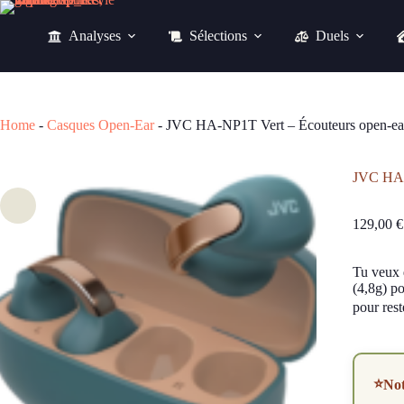
Passer
au
Analyses
Sélections
Duels
contenu
129,00
€
Home
-
Casques Open-Ear
-
JVC HA-NP1T Vert – Écouteurs open-ear c
JVC HA-N
129,00
€
Tu veux 
(4,8g) po
pour reste
⭐
No