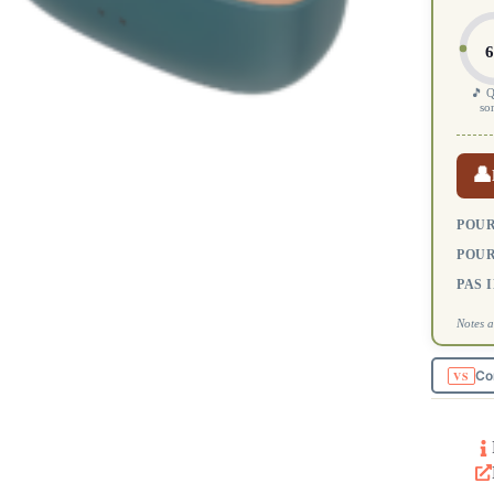
6
🎵 Q
so
👤
POUR
POUR
PAS 
Notes a
Co