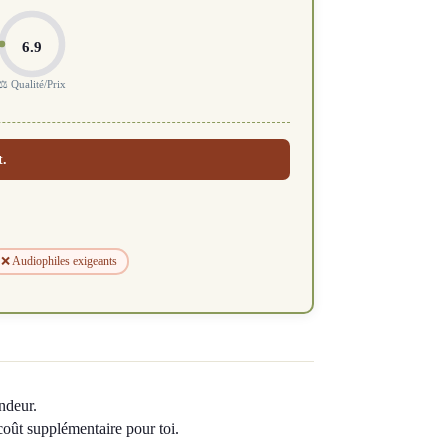
6.9
⚖️ Qualité/Prix
t.
❌ Audiophiles exigeants
ndeur.
 coût supplémentaire pour toi.