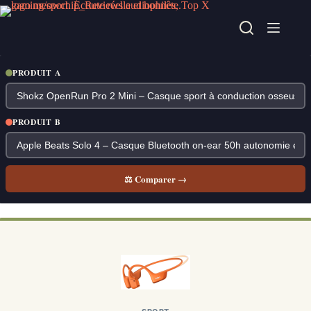
Passer
au
contenu
PRODUIT A
PRODUIT B
⚖ Comparer →