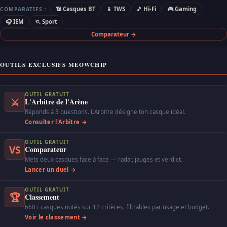
📶 Casques BT
📱 TWS
🎵 Hi-Fi
🎮 Gaming
COMPARATIFS :
🎧 IEM
🏃 Sport
Comparateur →
OUTILS EXCLUSIFS MEOWCHIP
OUTIL GRATUIT
⚔
L'Arbitre de l'Arène
Réponds à 3 questions. L'Arbitre désigne ton casque idéal.
Consulter l'Arbitre →
OUTIL GRATUIT
VS
Comparateur
Mets deux casques face à face — radar, jauges et verdict.
Lancer un duel →
OUTIL GRATUIT
🏆
Classement
660+ casques notés sur 12 critères, filtrables par usage et budget.
Voir le classement →