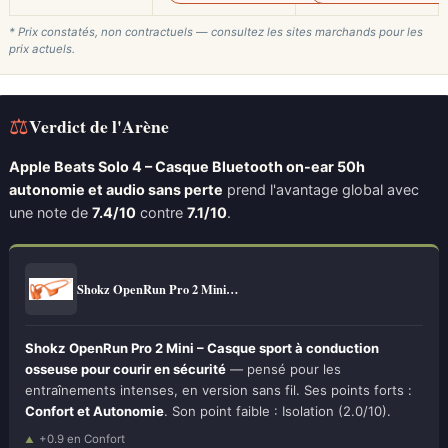
* Prix constatés, non contractuels — consultez les sites marchands pour les
prix actuels.
⚖
Verdict de l'Arène
Apple Beats Solo 4 – Casque Bluetooth on-ear 50h
autonomie et audio sans perte
prend l'avantage global avec
une note de
7.4/10
contre
7.1/10
.
Shokz OpenRun Pro 2 Mini…
Shokz OpenRun Pro 2 Mini – Casque sport à conduction
osseuse pour courir en sécurité
— pensé pour les
entraînements intenses, en version sans fil. Ses points forts :
Confort et Autonomie
. Son point faible : Isolation (2.0/10).
+0.9 en Confort