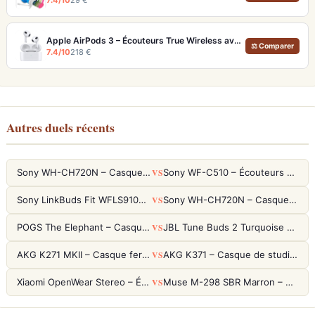
Apple AirPods 3 – Écouteurs True Wireless avec Audio Spatial et 30h d'autonomie
⚖ Comparer
7.4/10
218 €
Autres duels récents
VS
Sony WH-CH720N – Casque ANC 35h, Ultra-léger (192g) avec Processeur V1
Sony WF-C510 – Écouteurs True Wireless compacts, autonomie 22h et multipoint
VS
Sony LinkBuds Fit WFLS910NW Blanc – Écouteurs Sport Ailes ANC
Sony WH-CH720N – Casque ANC 35h, Ultra-léger (192g) avec Processeur V1
VS
POGS The Elephant – Casque Filaire Enfants 85dB POGS-Safe™ (Éco-Responsable)
JBL Tune Buds 2 Turquoise – Écouteurs True Wireless avec ANC et autonomie 48h
VS
AKG K271 MKII – Casque fermé studio fiable pour une écoute neutre
AKG K371 – Casque de studio fermé 50mm titane, réponse 5Hz-50kHz
VS
Xiaomi OpenWear Stereo – Écouteurs Open-Ear Hi-Res avec réduction de fuite sonore
Muse M-298 SBR Marron – Casque Bluetooth ANC avec 66h d'autonomie