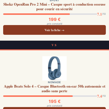
SPORT
Shokz OpenRun Pro 2 Mini – Casque sport à conduction osseuse
pour courir en sécurité
7.1
/10
199 €
prix constaté
Voir la fiche →
VS
NOMADE
Apple Beats Solo 4 – Casque Bluetooth on-ear 50h autonomie et
audio sans perte
7.4
/10
195 €
prix constaté