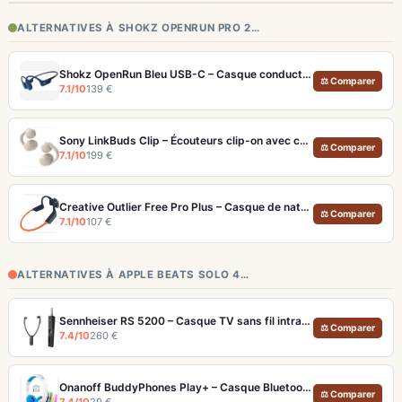
ALTERNATIVES À SHOKZ OPENRUN PRO 2…
Shokz OpenRun Bleu USB-C – Casque conduction osseuse sport 12h
⚖ Comparer
7.1/10
139 €
Sony LinkBuds Clip – Écouteurs clip-on avec capteur à conduction osseuse
⚖ Comparer
7.1/10
199 €
Creative Outlier Free Pro Plus – Casque de natation IPX8 avec MP3 et transducteurs ajustables
⚖ Comparer
7.1/10
107 €
ALTERNATIVES À APPLE BEATS SOLO 4…
Sennheiser RS 5200 – Casque TV sans fil intra-auriculaire portée 70m
⚖ Comparer
7.4/10
260 €
Onanoff BuddyPhones Play+ – Casque Bluetooth Enfants SafeAudio 3 Niveaux et StudyMode
⚖ Comparer
7.4/10
29 €