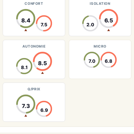
CONFORT
ISOLATION
8.4
6.5
7.5
2.0
▲
▲
AUTONOMIE
MICRO
7.0
6.8
8.5
8.1
▲
Q/PRIX
7.3
6.9
▲