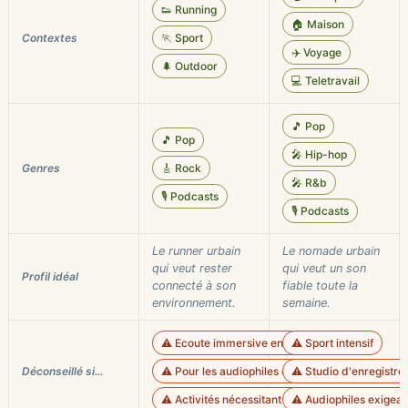
👟 Running
🏠 Maison
Contextes
🏃 Sport
✈️ Voyage
🌲 Outdoor
💻 Teletravail
🎵 Pop
🎵 Pop
🎤 Hip-hop
Genres
🎸 Rock
🎤 R&b
🎙️ Podcasts
🎙️ Podcasts
Le runner urbain
Le nomade urbain
qui veut rester
qui veut un son
Profil idéal
connecté à son
fiable toute la
environnement.
semaine.
⚠️ Ecoute immersive en intérieur
⚠️ Sport intensif
Déconseillé si…
⚠️ Pour les audiophiles exigeants
⚠️ Studio d'enregistr
⚠️ Activités nécessitant une isolation sonore
⚠️ Audiophiles exigean