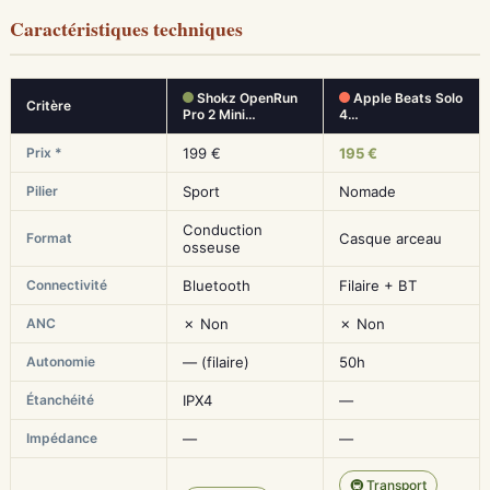
Caractéristiques techniques
Shokz OpenRun
Apple Beats Solo
Critère
Pro 2 Mini…
4…
Prix *
199 €
195 €
Pilier
Sport
Nomade
Conduction
Format
Casque arceau
osseuse
Connectivité
Bluetooth
Filaire + BT
ANC
✗ Non
✗ Non
Autonomie
— (filaire)
50h
Étanchéité
IPX4
—
Impédance
—
—
🚇 Transport