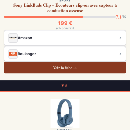
SPORT
Sony LinkBuds Clip – Écouteurs clip-on avec capteur à
conduction osseuse
7.1
/10
199 €
prix constaté
Amazon
→
Boulanger
→
Voir la fiche →
VS