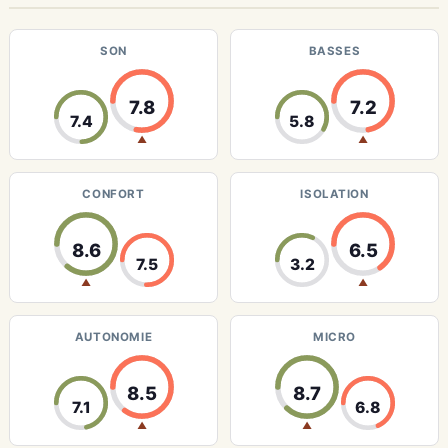
SON
BASSES
7.8
7.2
7.4
5.8
▲
▲
CONFORT
ISOLATION
8.6
6.5
7.5
3.2
▲
▲
AUTONOMIE
MICRO
8.5
8.7
7.1
6.8
▲
▲