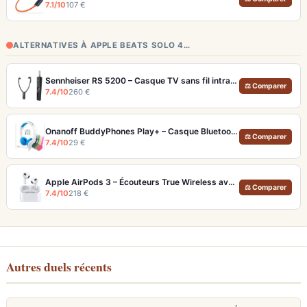
7.1/10
107 €
ALTERNATIVES À APPLE BEATS SOLO 4…
Sennheiser RS 5200 – Casque TV sans fil intra-auriculaire portée 70m
⚖ Comparer
7.4/10
260 €
Onanoff BuddyPhones Play+ – Casque Bluetooth Enfants SafeAudio 3 Niveaux et StudyMode
⚖ Comparer
7.4/10
29 €
Apple AirPods 3 – Écouteurs True Wireless avec Audio Spatial et 30h d'autonomie
⚖ Comparer
7.4/10
218 €
Autres duels récents