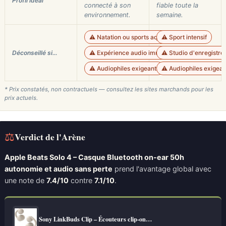
Profil idéal
connecté à son
fiable toute la
environnement.
semaine.
⚠️ Natation ou sports aquatiques
⚠️ Sport intensif
Déconseillé si…
⚠️ Expérience audio immersive ou studio
⚠️ Studio d'enregistr
⚠️ Audiophiles exigeants
⚠️ Audiophiles exigean
* Prix constatés, non contractuels — consultez les sites marchands pour les
prix actuels.
⚖
Verdict de l'Arène
Apple Beats Solo 4 – Casque Bluetooth on-ear 50h
autonomie et audio sans perte
prend l'avantage global avec
une note de
7.4/10
contre
7.1/10
.
Sony LinkBuds Clip – Écouteurs clip-on…