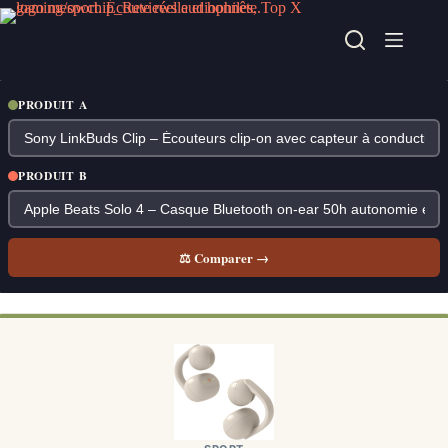
Passer
au
contenu
PRODUIT A
PRODUIT B
⚖ Comparer →