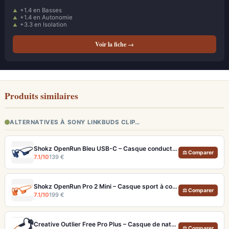
+1.4 en Basses
+1.4 en Autonomie
+3.3 en Isolation
Voir la fiche →
Produits similaires
ALTERNATIVES À SONY LINKBUDS CLIP…
Shokz OpenRun Bleu USB-C – Casque conduction osseuse sport 12h
⚖ Comparer
7.1/10
139 €
Shokz OpenRun Pro 2 Mini – Casque sport à conduction osseuse pour courir en sécurité
⚖ Comparer
7.1/10
199 €
Creative Outlier Free Pro Plus – Casque de natation IPX8 avec MP3 et transducteurs ajustables
⚖ Comparer