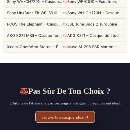
VS
Sony WH-CH720N – Casque ANC 35h, Ultra-léger (192g) avec Processeur V1
Sony WF-C510 – Écouteurs True Wireless compacts, autonomie 22h et multipoint
VS
Sony LinkBuds Fit WFLS910NW Blanc – Écouteurs Sport Ailes ANC
Sony WH-CH720N – Casque ANC 35h, Ultra-léger (192g) avec Processeur V1
VS
POGS The Elephant – Casque Filaire Enfants 85dB POGS-Safe™ (Éco-Responsable)
JBL Tune Buds 2 Turquoise – Écouteurs True Wireless avec ANC et autonomie 48h
VS
AKG K271 MKII – Casque fermé studio fiable pour une écoute neutre
AKG K371 – Casque de studio fermé 50mm titane, réponse 5Hz-50kHz
VS
Xiaomi OpenWear Stereo – Écouteurs Open-Ear Hi-Res avec réduction de fuite sonore
Muse M-298 SBR Marron – Casque Bluetooth ANC avec 66h d'autonomie
Pas Sûr De Ton Choix ?
L'Arbitre de l'Arène analyse ton usage et désigne ton équipement idéal.
Trouve ton casque idéal