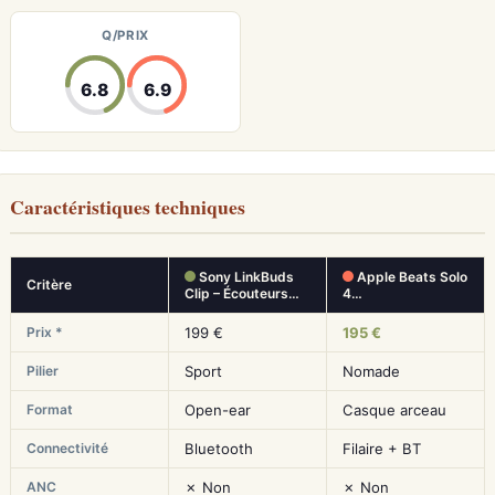
Q/PRIX
6.8
6.9
Caractéristiques techniques
Sony LinkBuds
Apple Beats Solo
Critère
Clip – Écouteurs…
4…
Prix *
199 €
195 €
Pilier
Sport
Nomade
Format
Open-ear
Casque arceau
Connectivité
Bluetooth
Filaire + BT
ANC
✗ Non
✗ Non