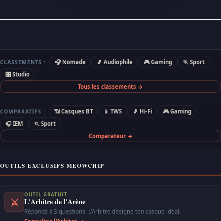
🎧 Nomade
🎵 Audiophile
🎮 Gaming
🏃 Sport
CLASSEMENTS :
🎛 Studio
Tous les classements →
📶 Casques BT
📱 TWS
🎵 Hi-Fi
🎮 Gaming
COMPARATIFS :
🎧 IEM
🏃 Sport
Comparateur →
OUTILS EXCLUSIFS MEOWCHIP
OUTIL GRATUIT
⚔
L'Arbitre de l'Arène
Réponds à 3 questions. L'Arbitre désigne ton casque idéal.