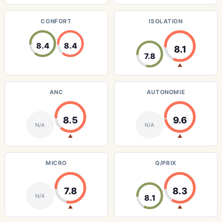
CONFORT
ISOLATION
8.4
8.4
8.1
7.8
▲
ANC
AUTONOMIE
8.5
9.6
N/A
N/A
▲
▲
MICRO
Q/PRIX
7.8
8.3
N/A
8.1
▲
▲