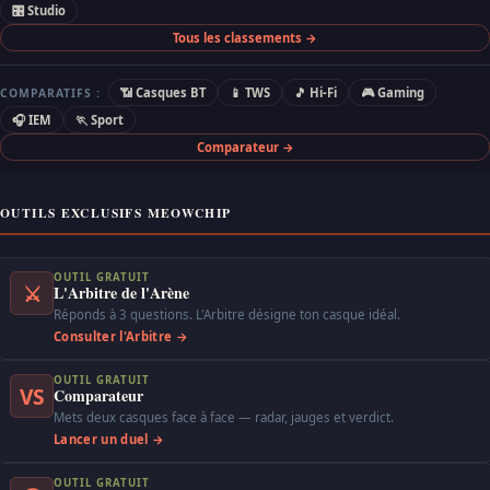
🎛 Studio
Tous les classements →
📶 Casques BT
📱 TWS
🎵 Hi-Fi
🎮 Gaming
COMPARATIFS :
🎧 IEM
🏃 Sport
Comparateur →
OUTILS EXCLUSIFS MEOWCHIP
OUTIL GRATUIT
⚔
L'Arbitre de l'Arène
Réponds à 3 questions. L'Arbitre désigne ton casque idéal.
Consulter l'Arbitre →
OUTIL GRATUIT
VS
Comparateur
Mets deux casques face à face — radar, jauges et verdict.
Lancer un duel →
OUTIL GRATUIT