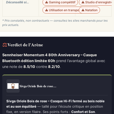
Déconseillé si…
⚠️ Gaming compétitif
⚠️ Studio d'enregistre
⚠️ Utilisation en transport bruyant
⚠️ Natation
* Prix constatés, non contractuels — consultez les sites marchands pour les
prix actuels.
⚖
Verdict de l'Arène
Sennheiser Momentum 4 80th Anniversary – Casque
Bluetooth édition limitée 60h
prend l'avantage global avec
une note de
8.5/10
contre
8.2/10
.
Sivga Oriole Bois de rose…
Sivga Oriole Bois de rose – Casque Hi-Fi fermé au bois noble
et au son équilibré
— taillé pour l'écoute critique en position
fixe, en version filaire. Ses points forts :
Confort et Son
.