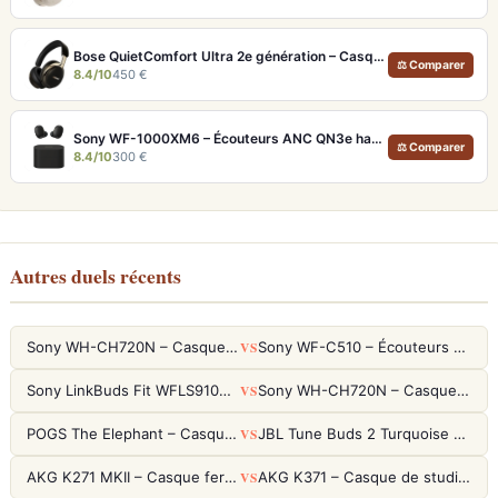
Bose QuietComfort Ultra 2e génération – Casque ANC premium avec son immersif spatial et 30h d'autonomie
⚖ Comparer
8.4/10
450 €
Sony WF-1000XM6 – Écouteurs ANC QN3e haute fidélité
⚖ Comparer
8.4/10
300 €
Autres duels récents
VS
Sony WH-CH720N – Casque ANC 35h, Ultra-léger (192g) avec Processeur V1
Sony WF-C510 – Écouteurs True Wireless compacts, autonomie 22h et multipoint
VS
Sony LinkBuds Fit WFLS910NW Blanc – Écouteurs Sport Ailes ANC
Sony WH-CH720N – Casque ANC 35h, Ultra-léger (192g) avec Processeur V1
VS
POGS The Elephant – Casque Filaire Enfants 85dB POGS-Safe™ (Éco-Responsable)
JBL Tune Buds 2 Turquoise – Écouteurs True Wireless avec ANC et autonomie 48h
VS
AKG K271 MKII – Casque fermé studio fiable pour une écoute neutre
AKG K371 – Casque de studio fermé 50mm titane, réponse 5Hz-50kHz