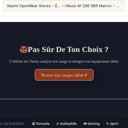
VS
Xiaomi OpenWear Stereo – Écouteurs Open-Ear Hi-Res avec réduction de fuite sonore
Muse M-298 SBR Marron – Casque Bluetooth ANC avec 66h d'autonomie
Pas Sûr De Ton Choix ?
L'Arbitre de l'Arène analyse ton usage et désigne ton équipement idéal.
Trouve ton casque idéal
🎧 Nomade
🎵 Audiophile
🎮 Gaming
🏃 Sport
CLASSEMENTS :