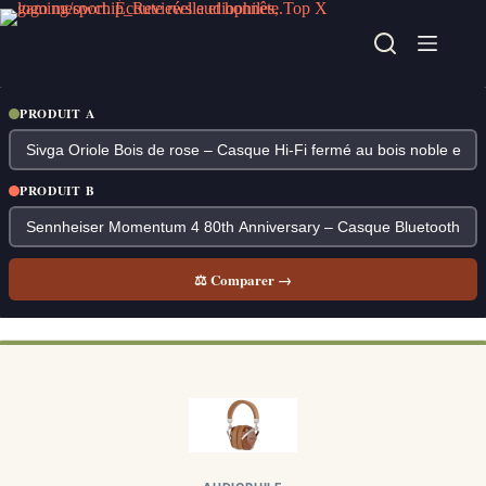
Passer
au
contenu
PRODUIT A
PRODUIT B
⚖ Comparer →