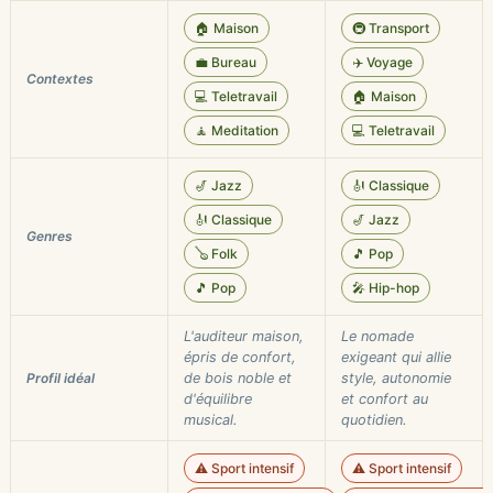
🏠 Maison
🚇 Transport
💼 Bureau
✈️ Voyage
Contextes
💻 Teletravail
🏠 Maison
🧘 Meditation
💻 Teletravail
🎷 Jazz
🎻 Classique
🎻 Classique
🎷 Jazz
Genres
🪕 Folk
🎵 Pop
🎵 Pop
🎤 Hip-hop
L'auditeur maison,
Le nomade
épris de confort,
exigeant qui allie
Profil idéal
de bois noble et
style, autonomie
d'équilibre
et confort au
musical.
quotidien.
⚠️ Sport intensif
⚠️ Sport intensif