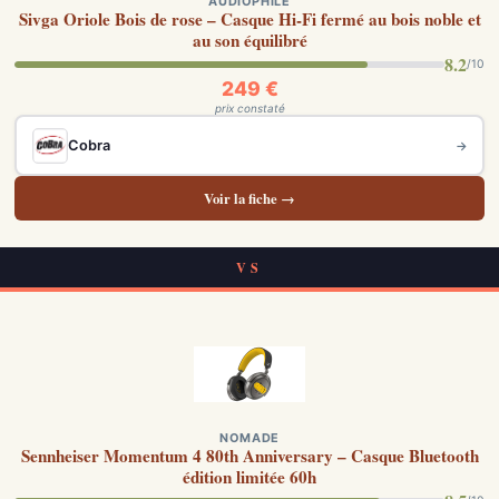
AUDIOPHILE
Sivga Oriole Bois de rose – Casque Hi-Fi fermé au bois noble et
au son équilibré
8.2
/10
249 €
prix constaté
Cobra
→
Voir la fiche →
VS
NOMADE
Sennheiser Momentum 4 80th Anniversary – Casque Bluetooth
édition limitée 60h