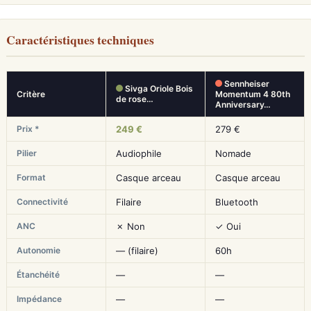
Caractéristiques techniques
Sennheiser
Sivga Oriole Bois
Critère
Momentum 4 80th
de rose…
Anniversary…
Prix *
249 €
279 €
Pilier
Audiophile
Nomade
Format
Casque arceau
Casque arceau
Connectivité
Filaire
Bluetooth
ANC
✗ Non
✓ Oui
Autonomie
— (filaire)
60h
Étanchéité
—
—
Impédance
—
—