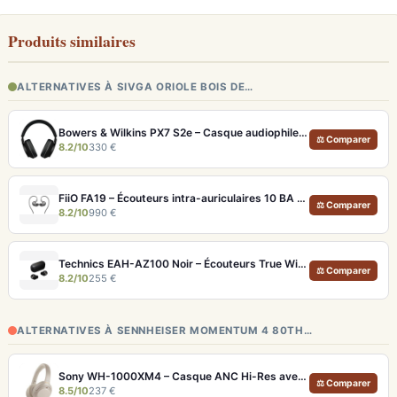
Produits similaires
ALTERNATIVES À SIVGA ORIOLE BOIS DE…
Bowers & Wilkins PX7 S2e – Casque audiophile sans fil ANC 30h
⚖ Comparer
8.2/10
330 €
FiiO FA19 – Écouteurs intra-auriculaires 10 BA Knowles avec technologie S.Turbo
⚖ Comparer
8.2/10
990 €
Technics EAH-AZ100 Noir – Écouteurs True Wireless audiophiles avec drivers MFD et autonomie 29h
⚖ Comparer
8.2/10
255 €
ALTERNATIVES À SENNHEISER MOMENTUM 4 80TH…
Sony WH-1000XM4 – Casque ANC Hi-Res avec autonomie 30h
⚖ Comparer
8.5/10
237 €