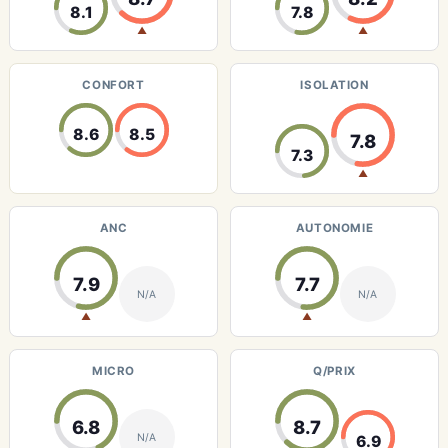
8.1
7.8
▲
▲
CONFORT
ISOLATION
8.6
8.5
7.8
7.3
▲
ANC
AUTONOMIE
7.9
7.7
N/A
N/A
▲
▲
MICRO
Q/PRIX
6.8
8.7
N/A
6.9