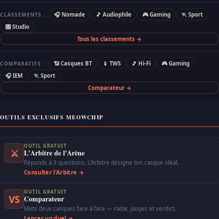
🎧 Nomade
🎵 Audiophile
🎮 Gaming
🏃 Sport
CLASSEMENTS :
🎛 Studio
Tous les classements →
📶 Casques BT
📱 TWS
🎵 Hi-Fi
🎮 Gaming
COMPARATIFS :
🎧 IEM
🏃 Sport
Comparateur →
OUTILS EXCLUSIFS MEOWCHIP
OUTIL GRATUIT
⚔
L'Arbitre de l'Arène
Réponds à 3 questions. L'Arbitre désigne ton casque idéal.
Consulter l'Arbitre →
OUTIL GRATUIT
VS
Comparateur
Mets deux casques face à face — radar, jauges et verdict.
Lancer un duel →