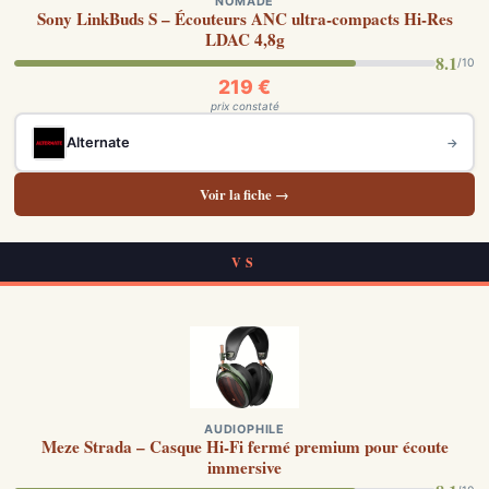
NOMADE
Sony LinkBuds S – Écouteurs ANC ultra-compacts Hi-Res
LDAC 4,8g
8.1
/10
219 €
prix constaté
Alternate
→
Voir la fiche →
VS
AUDIOPHILE
Meze Strada – Casque Hi-Fi fermé premium pour écoute
immersive