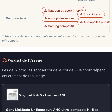
⚠️ Natation ou sport intensif
⚠️ Sport intensif
Déconseillé si…
⚠️ Audiophiles exigeants
⚠️ Audiophiles puriste
⚠️ Gaming compétitif
* Prix constatés, non contractuels — consultez les sites marchands pour les
prix actuels.
⚖
Verdict de l'Arène
Les deux produits sont au coude-à-coude — le choix dépend
entièrement de ton usage.
Sony LinkBuds S – Écouteurs ANC…
Sony LinkBuds S – Écouteurs ANC ultra-compacts Hi-Res