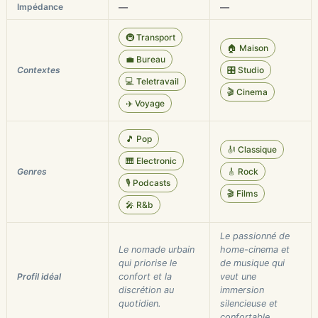
Impédance
—
—
🚇 Transport
🏠 Maison
💼 Bureau
Contextes
🎛️ Studio
💻 Teletravail
🎬 Cinema
✈️ Voyage
🎵 Pop
🎻 Classique
🎹 Electronic
Genres
🎸 Rock
🎙️ Podcasts
🎬 Films
🎤 R&b
Le passionné de
Le nomade urbain
home-cinema et
qui priorise le
de musique qui
Profil idéal
confort et la
veut une
discrétion au
immersion
quotidien.
silencieuse et
confortable.