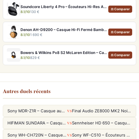
Soundcore Liberty 4 Pro – Écouteurs Hi-Res ANC 7 Capteurs et Fast Charge
⚖ Comparer
8.1/10
130 €
Denon AH-D9200 – Casque Hi-Fi Fermé Bambou FreeEdge Portable
⚖ Comparer
8.1/10
1 690 €
Bowers & Wilkins Px8 S2 McLaren Edition – Casque ANC hi-fi luxe et son de référence
⚖ Comparer
8.1/10
829 €
Autres duels récents
VS
Sony MDR-Z1R – Casque audiophile fermé haute résolution
Final Audio ZE8000 MK2 Noir – Écouteurs True Wireless audiophiles 8K Sound
VS
HIFIMAN SUNDARA – Casque Planar Magnetic Ouvert Over-Ear Audiophile
Sennheiser HD 650 – Casque audiophile ouvert pour l'écoute analytique
VS
Sony WH-CH720N – Casque ANC 35h, Ultra-léger (192g) avec Processeur V1
Sony WF-C510 – Écouteurs True Wireless compacts, autonomie 22h et multipoint