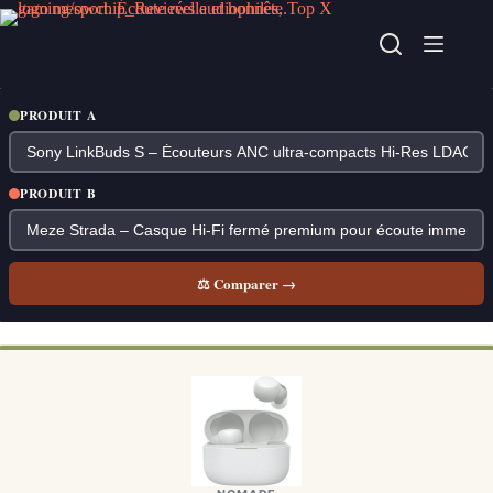
Passer
au
contenu
PRODUIT A
PRODUIT B
⚖ Comparer →