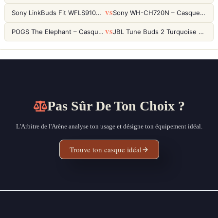
VS
Sony LinkBuds Fit WFLS910NW Blanc – Écouteurs Sport Ailes ANC
Sony WH-CH720N – Casque ANC 35h, Ultra-léger (192g) avec Processeur V1
VS
POGS The Elephant – Casque Filaire Enfants 85dB POGS-Safe™ (Éco-Responsable)
JBL Tune Buds 2 Turquoise – Écouteurs True Wireless avec ANC et autonomie 48h
Pas Sûr De Ton Choix ?
L'Arbitre de l'Arène analyse ton usage et désigne ton équipement idéal.
Trouve ton casque idéal