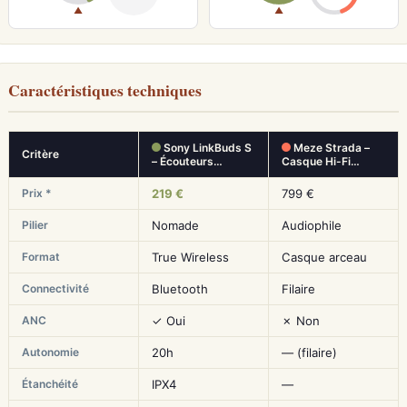
▲
▲
Caractéristiques techniques
Sony LinkBuds S
Meze Strada –
Critère
– Écouteurs…
Casque Hi-Fi…
Prix *
219 €
799 €
Pilier
Nomade
Audiophile
Format
True Wireless
Casque arceau
Connectivité
Bluetooth
Filaire
ANC
✓ Oui
✗ Non
Autonomie
20h
— (filaire)
Étanchéité
IPX4
—