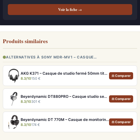
Voir la fiche →
Produits similaires
ALTERNATIVES À SONY MDR-MV1 – CASQUE…
AKG K371 – Casque de studio fermé 50mm titane, réponse 5Hz-50kHz
⚖ Comparer
8.3/10
150 €
Beyerdynamic DT880PRO – Casque studio semi-ouvert 250 ohms pour monitoring neutre
⚖ Comparer
8.3/10
301 €
Beyerdynamic DT 770M – Casque de monitoring fermé 80 Ohm pour studio
⚖ Comparer
8.3/10
174 €