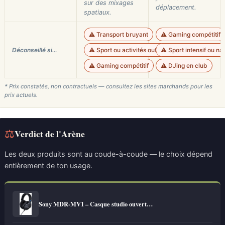
sur des mixages
déplacement.
spatiaux.
⚠️ Transport bruyant
⚠️ Gaming compétitif
Déconseillé si…
⚠️ Sport ou activités outdoor
⚠️ Sport intensif ou na
⚠️ Gaming compétitif
⚠️ DJing en club
* Prix constatés, non contractuels — consultez les sites marchands pour les
prix actuels.
⚖
Verdict de l'Arène
Les deux produits sont au coude-à-coude — le choix dépend
entièrement de ton usage.
Sony MDR-MV1 – Casque studio ouvert…