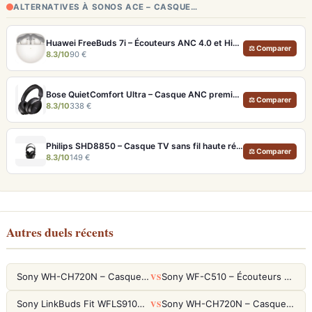
ALTERNATIVES À SONOS ACE – CASQUE…
Huawei FreeBuds 7i – Écouteurs ANC 4.0 et Hi-Res LDAC pour moins de 100€
⚖ Comparer
8.3/10
90 €
Bose QuietComfort Ultra – Casque ANC premium avec son spatial immersif et autonomie 30h
⚖ Comparer
8.3/10
338 €
Philips SHD8850 – Casque TV sans fil haute résolution et confort longue durée
⚖ Comparer
8.3/10
149 €
Autres duels récents
VS
Sony WH-CH720N – Casque ANC 35h, Ultra-léger (192g) avec Processeur V1
Sony WF-C510 – Écouteurs True Wireless compacts, autonomie 22h et multipoint
VS
Sony LinkBuds Fit WFLS910NW Blanc – Écouteurs Sport Ailes ANC
Sony WH-CH720N – Casque ANC 35h, Ultra-léger (192g) avec Processeur V1