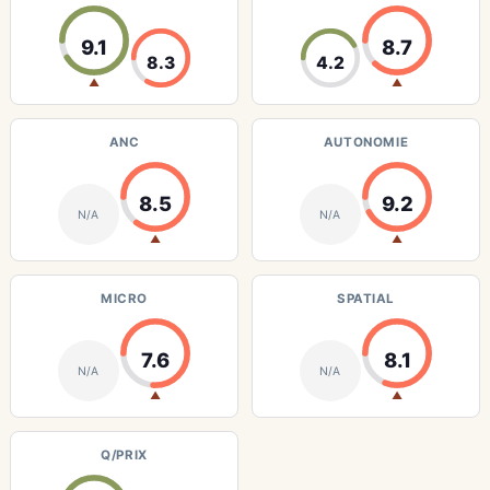
9.1
8.7
8.3
4.2
▲
▲
ANC
AUTONOMIE
8.5
9.2
N/A
N/A
▲
▲
MICRO
SPATIAL
7.6
8.1
N/A
N/A
▲
▲
Q/PRIX