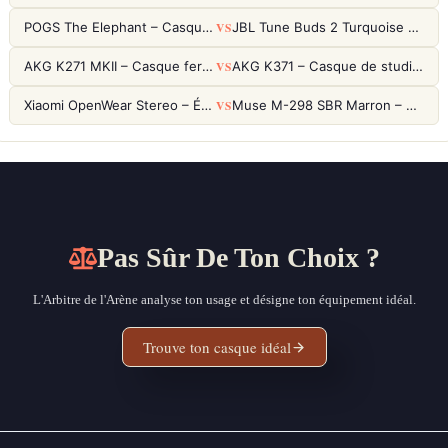
VS
POGS The Elephant – Casque Filaire Enfants 85dB POGS-Safe™ (Éco-Responsable)
JBL Tune Buds 2 Turquoise – Écouteurs True Wireless avec ANC et autonomie 48h
VS
AKG K271 MKII – Casque fermé studio fiable pour une écoute neutre
AKG K371 – Casque de studio fermé 50mm titane, réponse 5Hz-50kHz
VS
Xiaomi OpenWear Stereo – Écouteurs Open-Ear Hi-Res avec réduction de fuite sonore
Muse M-298 SBR Marron – Casque Bluetooth ANC avec 66h d'autonomie
Pas Sûr De Ton Choix ?
L'Arbitre de l'Arène analyse ton usage et désigne ton équipement idéal.
Trouve ton casque idéal