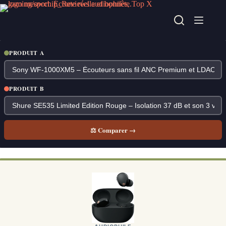
Passer
au
contenu
PRODUIT A
PRODUIT B
⚖ Comparer →