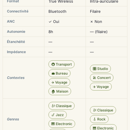
Format
True Wireless
Intra-auriculaire
Connectivité
Bluetooth
Filaire
ANC
✓ Oui
✗ Non
Autonomie
8h
— (filaire)
Étanchéité
—
—
Impédance
—
—
🚇 Transport
🎛️ Studio
💼 Bureau
Contextes
🎤 Concert
✈️ Voyage
✈️ Voyage
🏠 Maison
🎻 Classique
🎻 Classique
🎷 Jazz
Genres
🎸 Rock
🎹 Electronic
🎹 Electronic