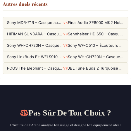
Autres duels récents
VS
Sony MDR-Z1R – Casque audiophile fermé haute résolution
Final Audio ZE8000 MK2 Noir – Écouteurs True Wireless audiophiles 8K Sound
VS
HIFIMAN SUNDARA – Casque Planar Magnetic Ouvert Over-Ear Audiophile
Sennheiser HD 650 – Casque audiophile ouvert pour l'écoute analytique
VS
Sony WH-CH720N – Casque ANC 35h, Ultra-léger (192g) avec Processeur V1
Sony WF-C510 – Écouteurs True Wireless compacts, autonomie 22h et multipoint
VS
Sony LinkBuds Fit WFLS910NW Blanc – Écouteurs Sport Ailes ANC
Sony WH-CH720N – Casque ANC 35h, Ultra-léger (192g) avec Processeur V1
VS
POGS The Elephant – Casque Filaire Enfants 85dB POGS-Safe™ (Éco-Responsable)
JBL Tune Buds 2 Turquoise – Écouteurs True Wireless avec ANC et autonomie 48h
Pas Sûr De Ton Choix ?
L'Arbitre de l'Arène analyse ton usage et désigne ton équipement idéal.