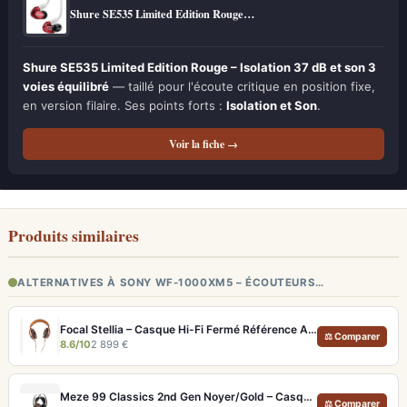
Shure SE535 Limited Edition Rouge…
Shure SE535 Limited Edition Rouge – Isolation 37 dB et son 3
voies équilibré
— taillé pour l'écoute critique en position fixe,
en version filaire. Ses points forts :
Isolation et Son
.
Voir la fiche →
Produits similaires
ALTERNATIVES À SONY WF-1000XM5 – ÉCOUTEURS…
Focal Stellia – Casque Hi-Fi Fermé Référence Audiophile Portable
⚖ Comparer
8.6/10
2 899 €
Meze 99 Classics 2nd Gen Noyer/Gold – Casque Hi-Fi bois artisanal et son balancé
⚖ Comparer