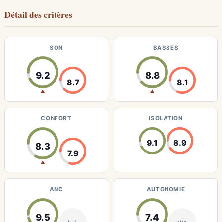
Détail des critères
SON
BASSES
9.2
8.8
8.7
8.1
▲
▲
CONFORT
ISOLATION
9.1
8.9
8.3
7.9
▲
ANC
AUTONOMIE
9.5
7.4