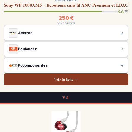
AUDIOPHILE
Sony WF-1000XM5 – Écouteurs sans fil ANC Premium et LDAC
8.6
/10
250 €
prix constaté
Amazon
→
Boulanger
→
Pccomponentes
→
Voir la fiche →
VS