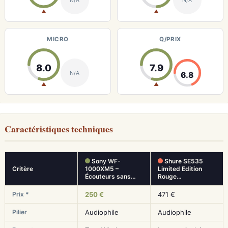
N/A
N/A
▲
▲
MICRO
Q/PRIX
8.0
7.9
N/A
6.8
▲
▲
Caractéristiques techniques
Sony WF-
Shure SE535
Critère
1000XM5 –
Limited Edition
Écouteurs sans…
Rouge…
Prix *
250 €
471 €
Pilier
Audiophile
Audiophile