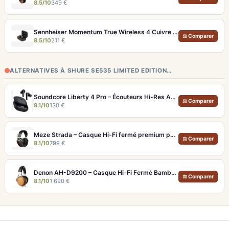
8.5/10
349 €
Sennheiser Momentum True Wireless 4 Cuivre – Écouteurs audiophiles aptX Lossless et ANC adaptatif
⚖ Comparer
8.5/10
211 €
ALTERNATIVES À SHURE SE535 LIMITED EDITION…
Soundcore Liberty 4 Pro – Écouteurs Hi-Res ANC 7 Capteurs et Fast Charge
⚖ Comparer
8.1/10
130 €
Meze Strada – Casque Hi-Fi fermé premium pour écoute immersive
⚖ Comparer
8.1/10
799 €
Denon AH-D9200 – Casque Hi-Fi Fermé Bambou FreeEdge Portable
⚖ Comparer
8.1/10
1 690 €