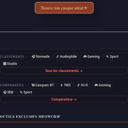
Trouve ton casque idéal
🎧 Nomade
🎵 Audiophile
🎮 Gaming
🏃 Sport
CLASSEMENTS :
🎛 Studio
Tous les classements →
📶 Casques BT
📱 TWS
🎵 Hi-Fi
🎮 Gaming
COMPARATIFS :
🎧 IEM
🏃 Sport
Comparateur →
OUTILS EXCLUSIFS MEOWCHIP