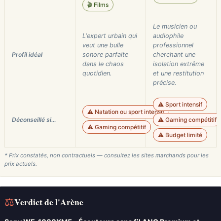
🎬 Films
Le musicien ou
L'expert urbain qui
audiophile
veut une bulle
professionnel
Profil idéal
sonore parfaite
cherchant une
dans le chaos
isolation extrême
quotidien.
et une restitution
précise.
⚠️ Sport intensif
⚠️ Natation ou sport intensif
Déconseillé si…
⚠️ Gaming compétitif
⚠️ Gaming compétitif
⚠️ Budget limité
* Prix constatés, non contractuels — consultez les sites marchands pour les
prix actuels.
⚖
Verdict de l'Arène