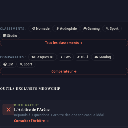
🎧 Nomade
🎵 Audiophile
🎮 Gaming
🏃 Sport
CLASSEMENTS :
🎛 Studio
Tous les classements →
📶 Casques BT
📱 TWS
🎵 Hi-Fi
🎮 Gaming
COMPARATIFS :
🎧 IEM
🏃 Sport
Comparateur →
OUTILS EXCLUSIFS MEOWCHIP
OUTIL GRATUIT
⚔
L'Arbitre de l'Arène
Réponds à 3 questions. L'Arbitre désigne ton casque idéal.
Consulter l'Arbitre →