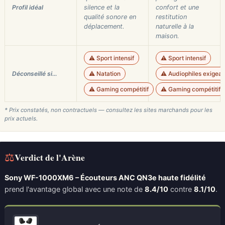
Profil idéal
silence et la
confort et une
qualité sonore en
restitution
déplacement.
naturelle à la
maison.
⚠️ Sport intensif
⚠️ Sport intensif
Déconseillé si…
⚠️ Natation
⚠️ Audiophiles exigean
⚠️ Gaming compétitif
⚠️ Gaming compétitif
* Prix constatés, non contractuels — consultez les sites marchands pour les
prix actuels.
⚖
Verdict de l'Arène
Sony WF-1000XM6 – Écouteurs ANC QN3e haute fidélité
prend l'avantage global avec une note de
8.4/10
contre
8.1/10
.