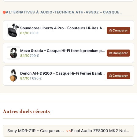
ALTERNATIVES À AUDIO-TECHNICA ATH-A990Z – CASQUE…
Soundcore Liberty 4 Pro – Écouteurs Hi-Res ANC 7 Capteurs et Fast Charge
⚖ Comparer
8.1/10
130 €
Meze Strada – Casque Hi-Fi fermé premium pour écoute immersive
⚖ Comparer
8.1/10
799 €
Denon AH-D9200 – Casque Hi-Fi Fermé Bambou FreeEdge Portable
⚖ Comparer
8.1/10
1 690 €
Autres duels récents
VS
Sony MDR-Z1R – Casque audiophile fermé haute résolution
Final Audio ZE8000 MK2 Noir – Écouteurs True Wireless audiophiles 8K Sound