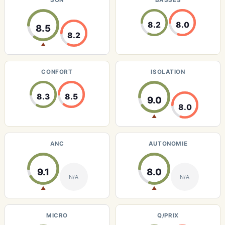
SON
BASSES
8.2
8.0
8.5
8.2
▲
CONFORT
ISOLATION
8.3
8.5
9.0
8.0
▲
ANC
AUTONOMIE
9.1
8.0
N/A
N/A
▲
▲
MICRO
Q/PRIX