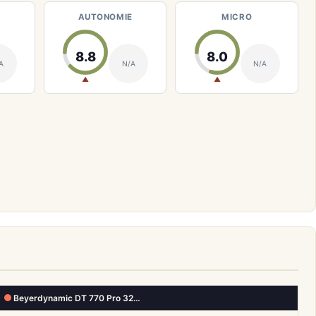
AUTONOMIE
MICRO
8.8
8.0
A
N/A
N/A
▲
▲
Beyerdynamic DT 770 Pro 32…