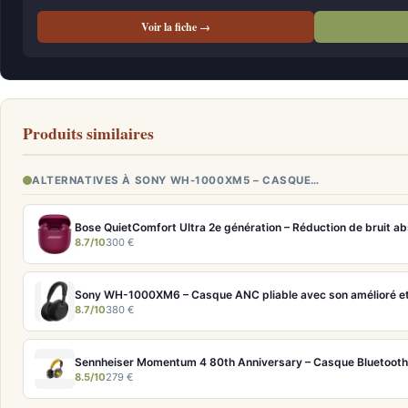
Voir la fiche →
Produits similaires
ALTERNATIVES À SONY WH-1000XM5 – CASQUE…
8.7/10
300 €
Sony WH-1000XM6 – Casque ANC pliable avec son amélioré et 
8.7/10
380 €
Sennheiser Momentum 4 80th Anniversary – Casque Bluetooth é
8.5/10
279 €