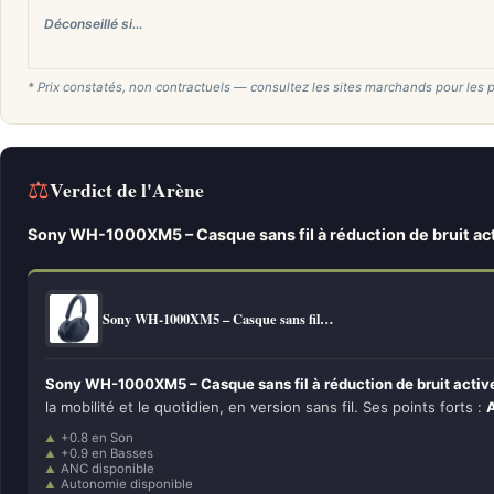
Déconseillé si…
* Prix constatés, non contractuels — consultez les sites marchands pour les p
⚖
Verdict de l'Arène
Sony WH-1000XM5 – Casque sans fil à réduction de bruit ac
Sony WH-1000XM5 – Casque sans fil…
Sony WH-1000XM5 – Casque sans fil à réduction de bruit activ
la mobilité et le quotidien, en version sans fil. Ses points forts :
A
+0.8 en Son
+0.9 en Basses
ANC disponible
Autonomie disponible