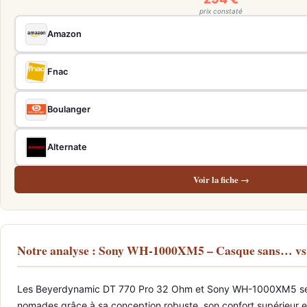
prix constaté
Amazon
Fnac
Boulanger
Alternate
Voir la fiche →
Notre analyse : Sony WH-1000XM5 – Casque sans… v
Les Beyerdynamic DT 770 Pro 32 Ohm et Sony WH-1000XM5 se déma
nomades grâce à sa conception robuste, son confort supérieur et u