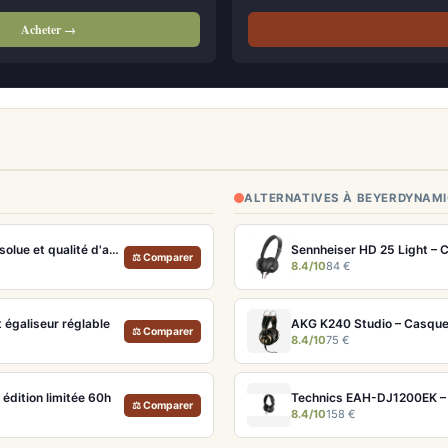
Acheter →
ALTERNATIVES À BEYERDYNAMI
Bose QuietComfort Ultra 2e génération – Réduction de bruit absolue et qualité d'appel IA
Sennheiser HD 25 Light – 
⚖ Comparer
8.4/10
84 €
égaliseur réglable
AKG K240 Studio – Casque 
⚖ Comparer
8.4/10
75 €
dition limitée 60h
Technics EAH-DJ1200EK – C
⚖ Comparer
8.4/10
158 €