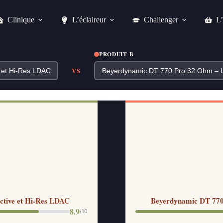
Clinique
L’éclaireur
Challenger
L’
PRODUIT B
VS
active et Hi-Res LDAC
Beyerdynamic DT 770 
8.9
/10