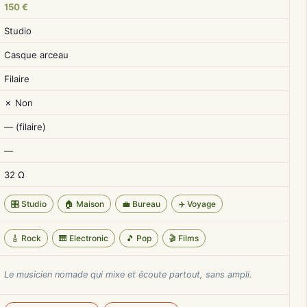
150 €
Studio
Casque arceau
Filaire
✗ Non
— (filaire)
—
32 Ω
🎛️ Studio
🏠 Maison
💼 Bureau
✈️ Voyage
🎸 Rock
🎹 Electronic
🎵 Pop
🎬 Films
Le musicien nomade qui mixe et écoute partout, sans ampli.