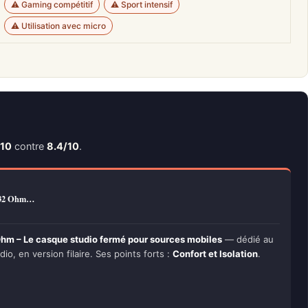
⚠️ Gaming compétitif
⚠️ Sport intensif
⚠️ Utilisation avec micro
/10
contre
8.4/10
.
 32 Ohm…
m – Le casque studio fermé pour sources mobiles
— dédié au
io, en version filaire. Ses points forts :
Confort et Isolation
.