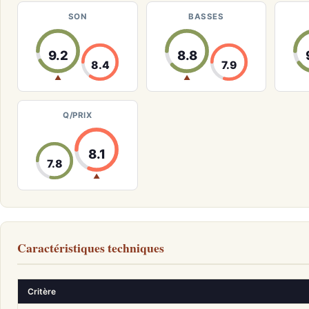
SON
BASSES
9.2
8.8
8.4
7.9
▲
▲
Q/PRIX
8.1
7.8
▲
Caractéristiques techniques
Critère