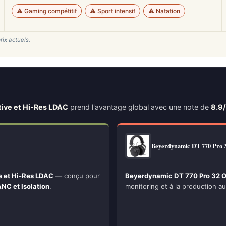
⚠️ Gaming compétitif
⚠️ Sport intensif
⚠️ Natation
rix actuels.
tive et Hi-Res LDAC
prend l'avantage global avec une note de
8.9
Beyerdynamic DT 770 Pro
e et Hi-Res LDAC
— conçu pour
Beyerdynamic DT 770 Pro 32 Oh
NC et Isolation
.
monitoring et à la production aud