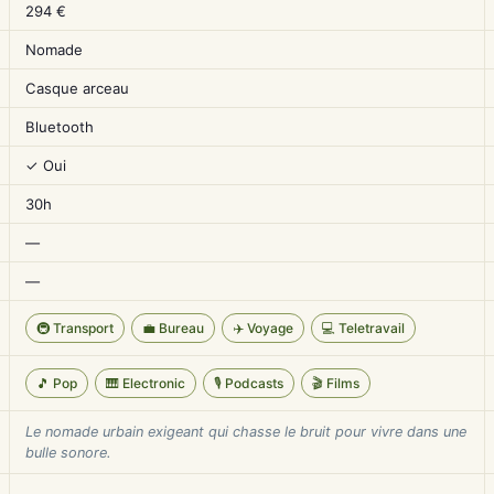
294 €
Nomade
Casque arceau
Bluetooth
✓ Oui
30h
—
—
🚇 Transport
💼 Bureau
✈️ Voyage
💻 Teletravail
🎵 Pop
🎹 Electronic
🎙️ Podcasts
🎬 Films
Le nomade urbain exigeant qui chasse le bruit pour vivre dans une
bulle sonore.