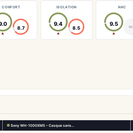
CONFORT
ISOLATION
ANC
9.0
9.4
9.5
N/
8.7
8.5
▲
▲
▲
Sony WH-1000XM5 – Casque sans…