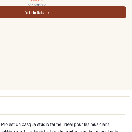
prix constaté
Voir la fiche →
ro est un casque studio fermé, idéal pour les musiciens
lités sans fil ni de réduction de bruit active. En revanche, le