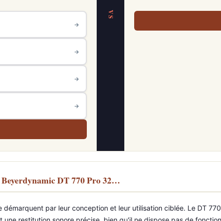
VS
→
→
→
→
s Beyerdynamic DT 770 Pro 32…
rquent par leur conception et leur utilisation ciblée. Le DT 770 P
ne restitution sonore précise, bien qu'il ne dispose pas de fonctionna