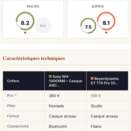
MICRO
Q/PRIX
8.2
8.1
N/A
7.5
▲
▲
Caractéristiques techniques
Sony WH-
Beyerdynamic
Critère
1000XM6 – Casque
DT 770 Pro 32…
ANC…
Prix *
380 €
150 €
Pilier
Nomade
Studio
Format
Casque arceau
Casque arceau
Connectivité
Bluetooth
Filaire