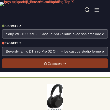
Passer
au
contenu
PRODUIT A
PRODUIT B
⚖ Comparer →