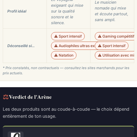
Le musicien
exigeant qui mise
nomade qui mixe
Profil idéal
sur la qualité
et écoute partout,
sonore et le
sans ampli.
silence.
⚠️ Sport intensif
⚠️ Gaming compétitif
Déconseillé si…
⚠️ Audiophiles ultras exigeants
⚠️ Sport intensif
⚠️ Natation
⚠️ Utilisation avec mic
* Prix constatés, non contractuels — consultez les sites marchands pour les
prix actuels.
⚖
Verdict de l'Arène
Les deux produits sont au coude-à-coude — le choix dépend
entièrement de ton usage.