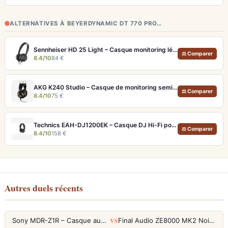
ALTERNATIVES À BEYERDYNAMIC DT 770 PRO…
Sennheiser HD 25 Light – Casque monitoring léger 140g pour DJ et studio
⚖ Comparer
8.4/10
84 €
AKG K240 Studio – Casque de monitoring semi-ouvert de référence
⚖ Comparer
8.4/10
75 €
Technics EAH-DJ1200EK – Casque DJ Hi-Fi pour monitoring précis
⚖ Comparer
8.4/10
158 €
Autres duels récents
VS
Sony MDR-Z1R – Casque audiophile fermé haute résolution
Final Audio ZE8000 MK2 Noir – Écouteurs True Wireless audiophiles 8K Sound