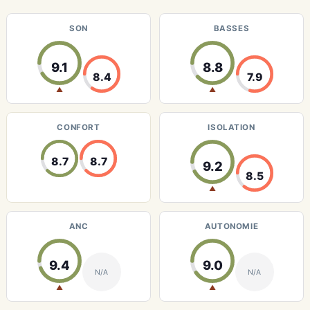
SON
BASSES
9.1
8.8
8.4
7.9
▲
▲
CONFORT
ISOLATION
8.7
8.7
9.2
8.5
▲
ANC
AUTONOMIE
9.4
9.0
N/A
N/A
▲
▲