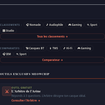
🎧 Nomade
🎵 Audiophile
🎮 Gaming
🏃 Sport
CLASSEMENTS :
🎛 Studio
Tous les classements →
📶 Casques BT
📱 TWS
🎵 Hi-Fi
🎮 Gaming
COMPARATIFS :
🎧 IEM
🏃 Sport
Comparateur →
OUTILS EXCLUSIFS MEOWCHIP
OUTIL GRATUIT
⚔
L'Arbitre de l'Arène
Réponds à 3 questions. L'Arbitre désigne ton casque idéal.
Consulter l'Arbitre →