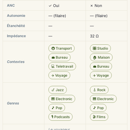
ANC
✓ Oui
✗ Non
Autonomie
— (filaire)
— (filaire)
Étanchéité
—
—
Impédance
—
32 Ω
🚇 Transport
🎛️ Studio
💼 Bureau
🏠 Maison
Contextes
💻 Teletravail
💼 Bureau
✈️ Voyage
✈️ Voyage
🎷 Jazz
🎸 Rock
🎹 Electronic
🎹 Electronic
Genres
🎵 Pop
🎵 Pop
🎙️ Podcasts
🎬 Films
Le voyageur