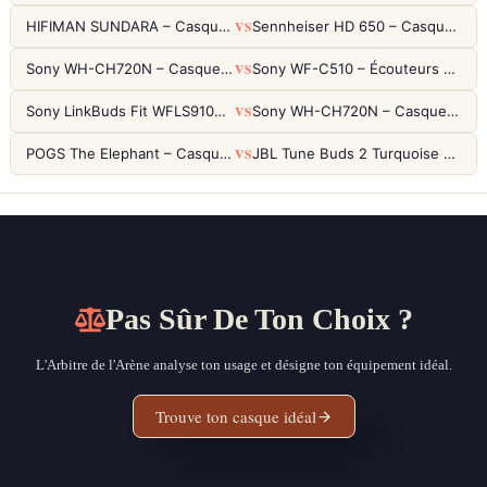
VS
HIFIMAN SUNDARA – Casque Planar Magnetic Ouvert Over-Ear Audiophile
Sennheiser HD 650 – Casque audiophile ouvert pour l'écoute analytique
VS
Sony WH-CH720N – Casque ANC 35h, Ultra-léger (192g) avec Processeur V1
Sony WF-C510 – Écouteurs True Wireless compacts, autonomie 22h et multipoint
VS
Sony LinkBuds Fit WFLS910NW Blanc – Écouteurs Sport Ailes ANC
Sony WH-CH720N – Casque ANC 35h, Ultra-léger (192g) avec Processeur V1
VS
POGS The Elephant – Casque Filaire Enfants 85dB POGS-Safe™ (Éco-Responsable)
JBL Tune Buds 2 Turquoise – Écouteurs True Wireless avec ANC et autonomie 48h
Pas Sûr De Ton Choix ?
L'Arbitre de l'Arène analyse ton usage et désigne ton équipement idéal.
Trouve ton casque idéal