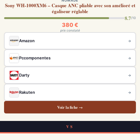
NOMADE
Sony WH-1000XM6 – Casque ANC pliable avec son amélioré et
égaliseur réglable
8.7
/10
380 €
prix constaté
Amazon
→
Pccomponentes
→
Darty
→
Rakuten
→
Voir la fiche →
VS