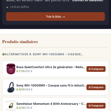
audio, en version filaire. Ses points forts :
Confort et Isolation
.
+0.6 en Q/Prix
Voir la fiche →
Produits similaires
ALTERNATIVES À SONY WH-1000XM6 – CASQUE…
Bose QuietComfort Ultra 2e génération – Réduction de bruit absolue et qualité d'appel IA
⚖ Comparer
8.7/10
300 €
Sony WH-1000XM5 – Casque sans fil à réduction de bruit active et Hi-Res LDAC
⚖ Comparer
8.9/10
294 €
Sennheiser Momentum 4 80th Anniversary – Casque Bluetooth édition limitée 60h
⚖ Comparer
8.5/10
279 €