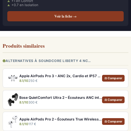
+1 en Confort
+0.7 en Isolation
Voir la fiche →
Produits similaires
ALTERNATIVES À SOUNDCORE LIBERTY 4 NC…
Apple AirPods Pro 3 – ANC 2x, Cardio et IP57 pour Écosystème iOS
⚖ Comparer
8.1/10
250 €
Bose QuietComfort Ultra 2 – Écouteurs ANC intra-auriculaires avec son immersif
⚖ Comparer
8.1/10
300 €
Apple AirPods Pro 2 – Écouteurs True Wireless ANC USB-C Blancs
⚖ Comparer
8.1/10
117 €