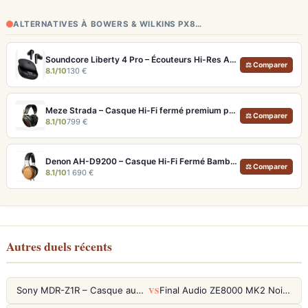
ALTERNATIVES À BOWERS & WILKINS PX8…
Soundcore Liberty 4 Pro – Écouteurs Hi-Res ANC 7 Capteurs et Fast Charge
⚖ Comparer
8.1/10
130 €
Meze Strada – Casque Hi-Fi fermé premium pour écoute immersive
⚖ Comparer
8.1/10
799 €
Denon AH-D9200 – Casque Hi-Fi Fermé Bambou FreeEdge Portable
⚖ Comparer
8.1/10
1 690 €
Autres duels récents
VS
Sony MDR-Z1R – Casque audiophile fermé haute résolution
Final Audio ZE8000 MK2 Noir – Écouteurs True Wireless audiophiles 8K Sound