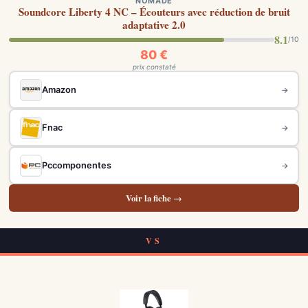
NOMADE
Soundcore Liberty 4 NC – Écouteurs avec réduction de bruit
adaptative 2.0
8.1
/10
80 €
prix constaté
Amazon
→
Fnac
→
Pccomponentes
→
Voir la fiche →
VS