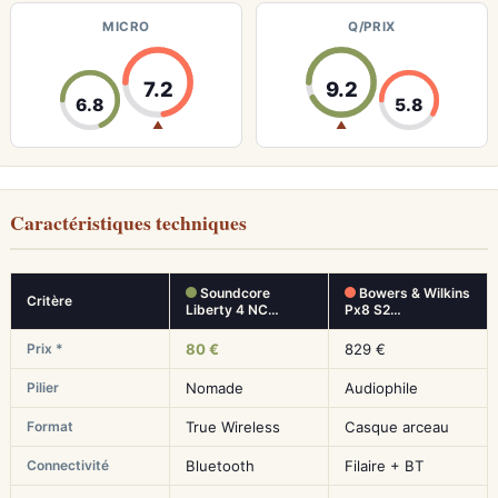
MICRO
Q/PRIX
7.2
9.2
6.8
5.8
▲
▲
Caractéristiques techniques
Soundcore
Bowers & Wilkins
Critère
Liberty 4 NC…
Px8 S2…
Prix *
80 €
829 €
Pilier
Nomade
Audiophile
Format
True Wireless
Casque arceau
Connectivité
Bluetooth
Filaire + BT