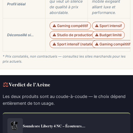
qui veut un silence
mobile exigeant
Profil idéal
de qualité à prix
alliant luxe et
abordable.
performance.
⚠️ Gaming compétitif
⚠️ Sport intensif
Déconseillé si…
⚠️ Studio de production
⚠️ Budget limité
⚠️ Sport intensif (natation)
⚠️ Gaming compétitif
* Prix constatés, non contractuels — consultez les sites marchands pour les
prix actuels.
⚖
Verdict de l'Arène
Les deux produits sont au coude-à-coude — le choix dépend
entièrement de ton usage.
Soundcore Liberty 4 NC – Écouteurs…