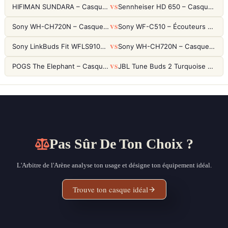
VS
HIFIMAN SUNDARA – Casque Planar Magnetic Ouvert Over-Ear Audiophile
Sennheiser HD 650 – Casque audiophile ouvert pour l'écoute analytique
VS
Sony WH-CH720N – Casque ANC 35h, Ultra-léger (192g) avec Processeur V1
Sony WF-C510 – Écouteurs True Wireless compacts, autonomie 22h et multipoint
VS
Sony LinkBuds Fit WFLS910NW Blanc – Écouteurs Sport Ailes ANC
Sony WH-CH720N – Casque ANC 35h, Ultra-léger (192g) avec Processeur V1
VS
POGS The Elephant – Casque Filaire Enfants 85dB POGS-Safe™ (Éco-Responsable)
JBL Tune Buds 2 Turquoise – Écouteurs True Wireless avec ANC et autonomie 48h
Pas Sûr De Ton Choix ?
L'Arbitre de l'Arène analyse ton usage et désigne ton équipement idéal.
Trouve ton casque idéal