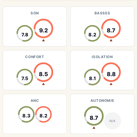
SON
BASSES
9.2
8.7
7.8
8.2
▲
▲
CONFORT
ISOLATION
8.5
8.8
7.5
8.1
▲
▲
ANC
AUTONOMIE
8.3
8.2
8.7
N/A
▲