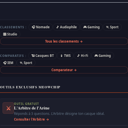
🎧 Nomade
🎵 Audiophile
🎮 Gaming
🏃 Sport
CLASSEMENTS :
🎛 Studio
Tous les classements →
📶 Casques BT
📱 TWS
🎵 Hi-Fi
🎮 Gaming
COMPARATIFS :
🎧 IEM
🏃 Sport
Comparateur →
OUTILS EXCLUSIFS MEOWCHIP
OUTIL GRATUIT
⚔
L'Arbitre de l'Arène
Réponds à 3 questions. L'Arbitre désigne ton casque idéal.
Consulter l'Arbitre →