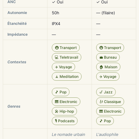
ANC
✓ Oui
✓ Oui
Autonomie
50h
— (filaire)
Étanchéité
IPX4
—
Impédance
—
—
🚇 Transport
🚇 Transport
💻 Teletravail
💼 Bureau
Contextes
✈️ Voyage
🏠 Maison
🧘 Meditation
✈️ Voyage
🎵 Pop
🎷 Jazz
🎹 Electronic
🎻 Classique
Genres
🎤 Hip-hop
🎹 Electronic
🎙️ Podcasts
🎵 Pop
Le nomade urbain
L'audiophile