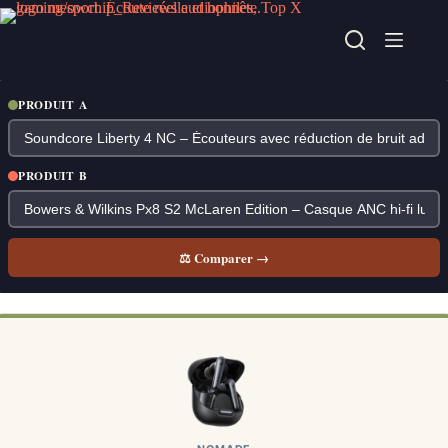
Passer
au
contenu
PRODUIT A
PRODUIT B
⚖ Comparer →