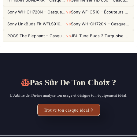
VS
HIFIMAN SUNDARA – Casque Planar Magnetic Ouvert Over-Ear Audiophile
Sennheiser HD 650 – Casque audiophile ouvert pour l'écoute analytique
VS
Sony WH-CH720N – Casque ANC 35h, Ultra-léger (192g) avec Processeur V1
Sony WF-C510 – Écouteurs True Wireless compacts, autonomie 22h et multipoint
VS
Sony LinkBuds Fit WFLS910NW Blanc – Écouteurs Sport Ailes ANC
Sony WH-CH720N – Casque ANC 35h, Ultra-léger (192g) avec Processeur V1
VS
POGS The Elephant – Casque Filaire Enfants 85dB POGS-Safe™ (Éco-Responsable)
JBL Tune Buds 2 Turquoise – Écouteurs True Wireless avec ANC et autonomie 48h
Pas Sûr De Ton Choix ?
L'Arbitre de l'Arène analyse ton usage et désigne ton équipement idéal.
Trouve ton casque idéal