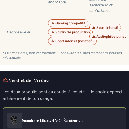
abordable.
silencieuse et
confortable.
⚠️ Gaming compétitif
⚠️ Sport intensif
Déconseillé si…
⚠️ Studio de production
⚠️ Audiophiles puriste
⚠️ Sport intensif (natation)
* Prix constatés, non contractuels — consultez les sites marchands pour les
prix actuels.
⚖
Verdict de l'Arène
Les deux produits sont au coude-à-coude — le choix dépend
entièrement de ton usage.
Soundcore Liberty 4 NC – Écouteurs…