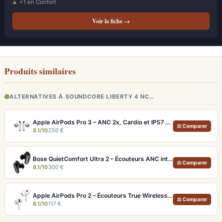
+1 en Confort
Voir la fiche →
Produits similaires
ALTERNATIVES À SOUNDCORE LIBERTY 4 NC…
Apple AirPods Pro 3 – ANC 2x, Cardio et IP57 pour Écosystème iOS
⚖ Comparer
8.1/10
250 €
Bose QuietComfort Ultra 2 – Écouteurs ANC intra-auriculaires avec son immersif
⚖ Comparer
8.1/10
300 €
Apple AirPods Pro 2 – Écouteurs True Wireless ANC USB-C Blancs
⚖ Comparer
8.1/10
117 €