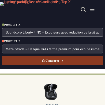
Passer
au
contenu
PRODUIT A
PRODUIT B
⚖ Comparer →