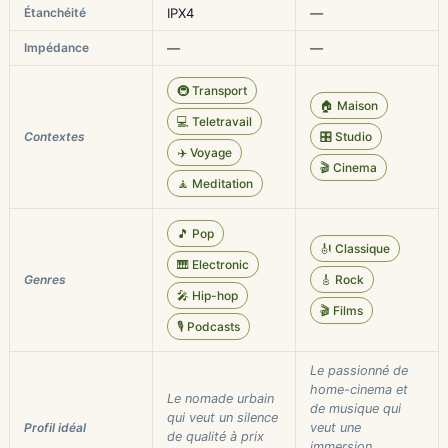
Étanchéité
IPX4
—
Impédance
—
—
🚇 Transport
🏠 Maison
💻 Teletravail
Contextes
🎛️ Studio
✈️ Voyage
🎬 Cinema
🧘 Meditation
🎵 Pop
🎻 Classique
🎹 Electronic
Genres
🎸 Rock
🎤 Hip-hop
🎬 Films
🎙️ Podcasts
Le passionné de
home-cinema et
Le nomade urbain
de musique qui
qui veut un silence
Profil idéal
veut une
de qualité à prix
immersion