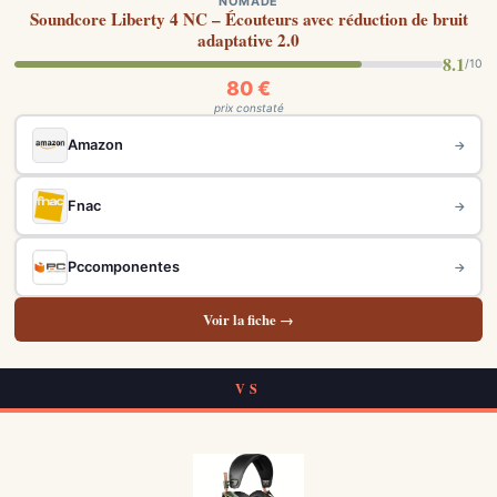
NOMADE
Soundcore Liberty 4 NC – Écouteurs avec réduction de bruit
adaptative 2.0
8.1
/10
80 €
prix constaté
Amazon
→
Fnac
→
Pccomponentes
→
Voir la fiche →
VS