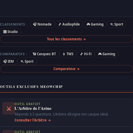
🎧 Nomade
🎵 Audiophile
🎮 Gaming
🏃 Sport
CLASSEMENTS :
🎛 Studio
Tous les classements →
📶 Casques BT
📱 TWS
🎵 Hi-Fi
🎮 Gaming
COMPARATIFS :
🎧 IEM
🏃 Sport
Comparateur →
OUTILS EXCLUSIFS MEOWCHIP
OUTIL GRATUIT
⚔
L'Arbitre de l'Arène
Réponds à 3 questions. L'Arbitre désigne ton casque idéal.
Consulter l'Arbitre →
OUTIL GRATUIT