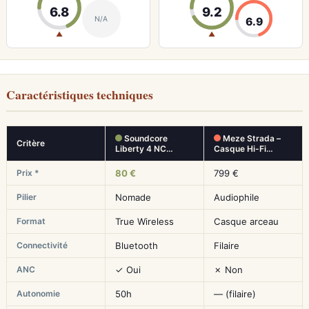
6.8
9.2
N/A
6.9
▲
▲
Caractéristiques techniques
Soundcore
Meze Strada –
Critère
Liberty 4 NC…
Casque Hi-Fi…
Prix *
80 €
799 €
Pilier
Nomade
Audiophile
Format
True Wireless
Casque arceau
Connectivité
Bluetooth
Filaire
ANC
✓ Oui
✗ Non
Autonomie
50h
— (filaire)