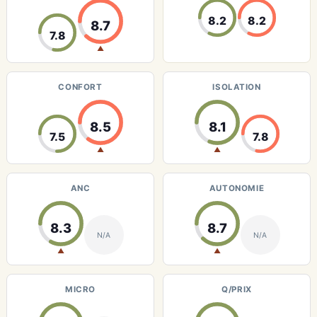
8.2
8.2
8.7
7.8
▲
CONFORT
ISOLATION
8.5
8.1
7.5
7.8
▲
▲
ANC
AUTONOMIE
8.3
8.7
N/A
N/A
▲
▲
MICRO
Q/PRIX