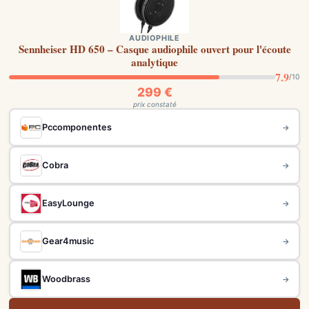
AUDIOPHILE
Sennheiser HD 650 – Casque audiophile ouvert pour l'écoute
analytique
7.9
/10
299 €
prix constaté
Pccomponentes
→
Cobra
→
EasyLounge
→
Gear4music
→
Woodbrass
→