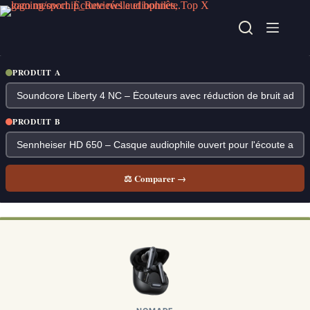
Passer
au
contenu
PRODUIT A
PRODUIT B
⚖ Comparer →