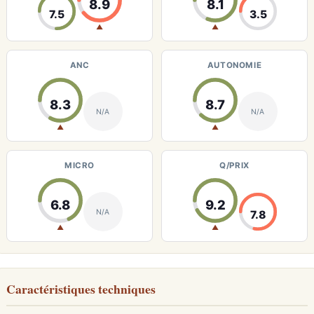
8.9
8.1
7.5
3.5
▲
▲
ANC
AUTONOMIE
8.3
8.7
N/A
N/A
▲
▲
MICRO
Q/PRIX
6.8
9.2
N/A
7.8
▲
▲
Caractéristiques techniques