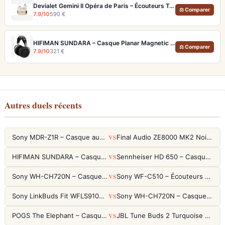
Devialet Gemini II Opéra de Paris – Écouteurs True Wireless audiophiles plaqués or
⚖ Comparer
7.9/10
590 €
HIFIMAN SUNDARA – Casque Planar Magnetic Ouvert Over-Ear Audiophile
⚖ Comparer
7.9/10
321 €
Autres duels récents
VS
Sony MDR-Z1R – Casque audiophile fermé haute résolution
Final Audio ZE8000 MK2 Noir – Écouteurs True Wireless audiophiles 8K Sound
VS
HIFIMAN SUNDARA – Casque Planar Magnetic Ouvert Over-Ear Audiophile
Sennheiser HD 650 – Casque audiophile ouvert pour l'écoute analytique
VS
Sony WH-CH720N – Casque ANC 35h, Ultra-léger (192g) avec Processeur V1
Sony WF-C510 – Écouteurs True Wireless compacts, autonomie 22h et multipoint
VS
Sony LinkBuds Fit WFLS910NW Blanc – Écouteurs Sport Ailes ANC
Sony WH-CH720N – Casque ANC 35h, Ultra-léger (192g) avec Processeur V1
VS
POGS The Elephant – Casque Filaire Enfants 85dB POGS-Safe™ (Éco-Responsable)
JBL Tune Buds 2 Turquoise – Écouteurs True Wireless avec ANC et autonomie 48h