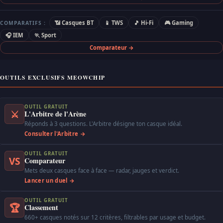
📶 Casques BT
📱 TWS
🎵 Hi-Fi
🎮 Gaming
COMPARATIFS :
🎧 IEM
🏃 Sport
Comparateur →
OUTILS EXCLUSIFS MEOWCHIP
OUTIL GRATUIT
⚔
L'Arbitre de l'Arène
Réponds à 3 questions. L'Arbitre désigne ton casque idéal.
Consulter l'Arbitre →
OUTIL GRATUIT
VS
Comparateur
Mets deux casques face à face — radar, jauges et verdict.
Lancer un duel →
OUTIL GRATUIT
🏆
Classement
660+ casques notés sur 12 critères, filtrables par usage et budget.