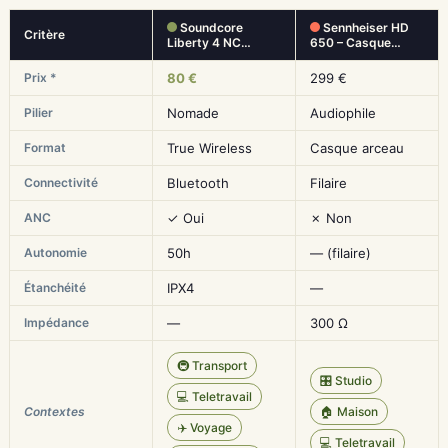
Soundcore
Sennheiser HD
Critère
Liberty 4 NC…
650 – Casque…
Prix *
80 €
299 €
Pilier
Nomade
Audiophile
Format
True Wireless
Casque arceau
Connectivité
Bluetooth
Filaire
ANC
✓ Oui
✗ Non
Autonomie
50h
— (filaire)
Étanchéité
IPX4
—
Impédance
—
300 Ω
🚇 Transport
🎛️ Studio
💻 Teletravail
Contextes
🏠 Maison
✈️ Voyage
💻 Teletravail