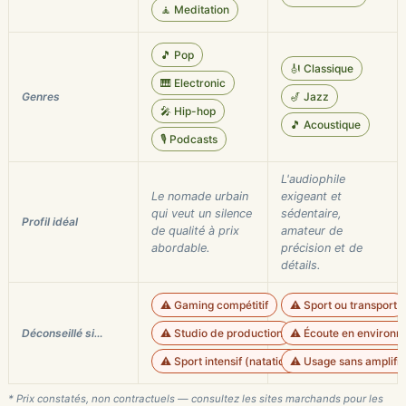
🧘 Meditation
🎵 Pop
🎻 Classique
🎹 Electronic
Genres
🎷 Jazz
🎤 Hip-hop
🎵 Acoustique
🎙️ Podcasts
L'audiophile
Le nomade urbain
exigeant et
qui veut un silence
sédentaire,
Profil idéal
de qualité à prix
amateur de
abordable.
précision et de
détails.
⚠️ Gaming compétitif
⚠️ Sport ou transport
Déconseillé si…
⚠️ Studio de production
⚠️ Écoute en environ
⚠️ Sport intensif (natation)
⚠️ Usage sans amplifi
* Prix constatés, non contractuels — consultez les sites marchands pour les