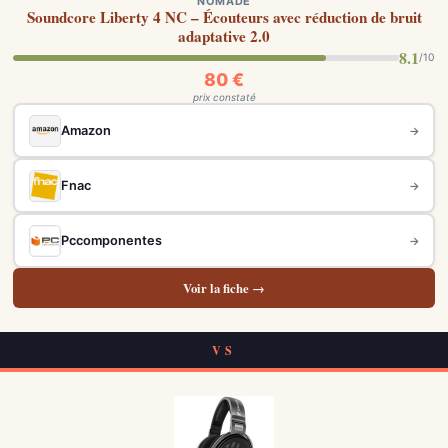
NOMADE
Soundcore Liberty 4 NC – Écouteurs avec réduction de bruit
adaptative 2.0
8.1
/10
80 €
prix constaté
Amazon
→
Fnac
→
Pccomponentes
→
Voir la fiche →
VS