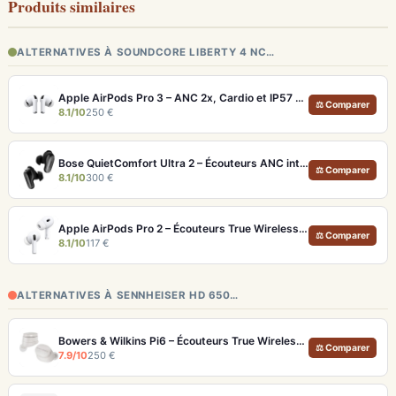
Produits similaires
ALTERNATIVES À SOUNDCORE LIBERTY 4 NC…
Apple AirPods Pro 3 – ANC 2x, Cardio et IP57 pour Écosystème iOS
⚖ Comparer
8.1/10
250 €
Bose QuietComfort Ultra 2 – Écouteurs ANC intra-auriculaires avec son immersif
⚖ Comparer
8.1/10
300 €
Apple AirPods Pro 2 – Écouteurs True Wireless ANC USB-C Blancs
⚖ Comparer
8.1/10
117 €
ALTERNATIVES À SENNHEISER HD 650…
Bowers & Wilkins Pi6 – Écouteurs True Wireless audiophiles avec ANC adaptatif
⚖ Comparer
7.9/10
250 €