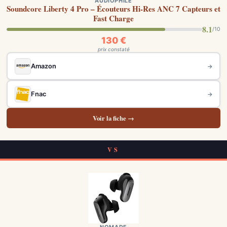
AUDIOPHILE
Soundcore Liberty 4 Pro – Écouteurs Hi-Res ANC 7 Capteurs et
Fast Charge
8.1
/10
130 €
prix constaté
Amazon
→
Fnac
→
Voir la fiche →
VS