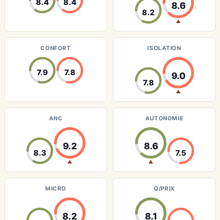
8.4
8.4
8.6
8.2
▲
CONFORT
ISOLATION
7.9
7.8
9.0
7.8
▲
ANC
AUTONOMIE
9.2
8.6
8.3
7.5
▲
▲
MICRO
Q/PRIX
8.2
8.1