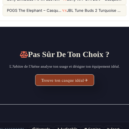
VS
POGS The Elephant – Casque Filaire Enfants 85dB POGS-Safe™ (Éco-Responsable)
JBL Tune Buds 2 Turquoise – Écouteurs True Wireless avec ANC et autonomie 48h
Pas Sûr De Ton Choix ?
L'Arbitre de l'Arène analyse ton usage et désigne ton équipement idéal.
Trouve ton casque idéal