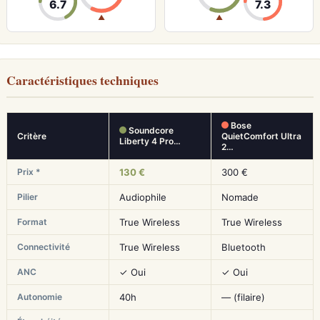
6.7
7.3
▲
▲
Caractéristiques techniques
Bose
Soundcore
Critère
QuietComfort Ultra
Liberty 4 Pro…
2…
Prix *
130 €
300 €
Pilier
Audiophile
Nomade
Format
True Wireless
True Wireless
Connectivité
True Wireless
Bluetooth
ANC
✓ Oui
✓ Oui
Autonomie
40h
— (filaire)