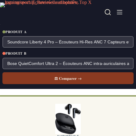
Passer
au
contenu
PRODUIT A
PRODUIT B
⚖ Comparer →