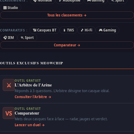
🎧 Nomade
🎵 Audiophile
🎮 Gaming
🏃 Sport
CLASSEMENTS :
🎛 Studio
Tous les classements →
📶 Casques BT
📱 TWS
🎵 Hi-Fi
🎮 Gaming
COMPARATIFS :
🎧 IEM
🏃 Sport
Comparateur →
OUTILS EXCLUSIFS MEOWCHIP
OUTIL GRATUIT
⚔
L'Arbitre de l'Arène
Réponds à 3 questions. L'Arbitre désigne ton casque idéal.
Consulter l'Arbitre →
OUTIL GRATUIT
VS
Comparateur
Mets deux casques face à face — radar, jauges et verdict.
Lancer un duel →