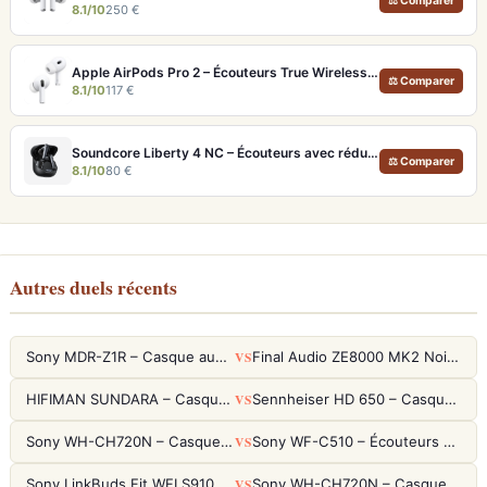
⚖ Comparer
8.1/10
250 €
Apple AirPods Pro 2 – Écouteurs True Wireless ANC USB-C Blancs
⚖ Comparer
8.1/10
117 €
Soundcore Liberty 4 NC – Écouteurs avec réduction de bruit adaptative 2.0
⚖ Comparer
8.1/10
80 €
Autres duels récents
VS
Sony MDR-Z1R – Casque audiophile fermé haute résolution
Final Audio ZE8000 MK2 Noir – Écouteurs True Wireless audiophiles 8K Sound
VS
HIFIMAN SUNDARA – Casque Planar Magnetic Ouvert Over-Ear Audiophile
Sennheiser HD 650 – Casque audiophile ouvert pour l'écoute analytique
VS
Sony WH-CH720N – Casque ANC 35h, Ultra-léger (192g) avec Processeur V1
Sony WF-C510 – Écouteurs True Wireless compacts, autonomie 22h et multipoint
VS
Sony LinkBuds Fit WFLS910NW Blanc – Écouteurs Sport Ailes ANC
Sony WH-CH720N – Casque ANC 35h, Ultra-léger (192g) avec Processeur V1