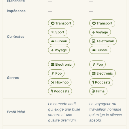
Étanchéité
—
—
Impédance
—
—
🚇 Transport
🚇 Transport
🏃 Sport
✈️ Voyage
Contextes
💼 Bureau
💻 Teletravail
✈️ Voyage
💼 Bureau
🎹 Electronic
🎵 Pop
🎵 Pop
🎹 Electronic
Genres
🎤 Hip-hop
🎙️ Podcasts
🎙️ Podcasts
🎬 Films
Le nomade actif
Le voyageur ou
qui exige une bulle
travailleur nomade
Profil idéal
sonore et une
qui exige le silence
qualité premium.
absolu.