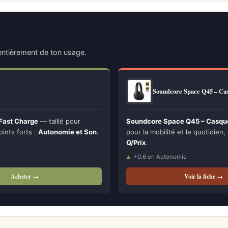
ntièrement de ton usage.
Soundcore Space Q45 – Ca
 Fast Charge
— taillé pour
Soundcore Space Q45 – Casque
oints forts :
Autonomie et Son
.
pour la mobilité et le quotidien, 
Q/Prix
.
+0.6 en Autonomie
Acheter →
Voir la fiche →