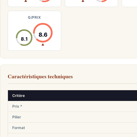
▲
▲
Q/PRIX
8.6
8.1
▲
Caractéristiques techniques
Critère
Prix *
Pilier
Format