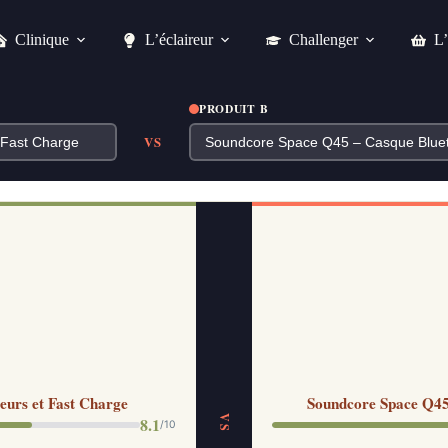
Clinique
L’éclaireur
Challenger
L’
PRODUIT B
VS
eurs et Fast Charge
Soundcore Space Q45
VS
8.1
/10