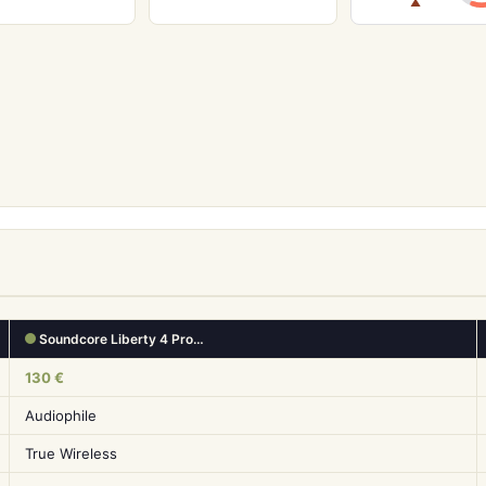
▲
Soundcore Liberty 4 Pro…
130 €
Audiophile
True Wireless