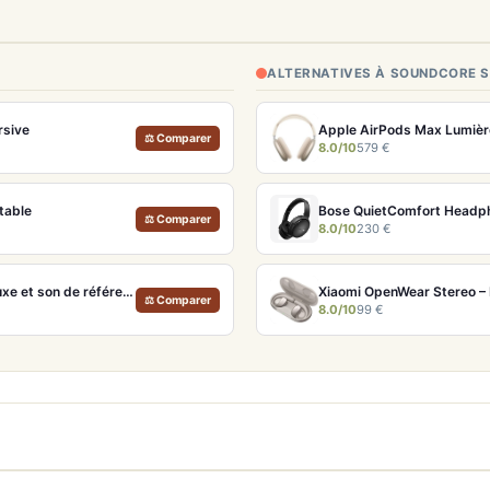
ALTERNATIVES À SOUNDCORE 
rsive
⚖ Comparer
8.0/10
579 €
table
Bose QuietComfort Headpho
⚖ Comparer
8.0/10
230 €
Bowers & Wilkins Px8 S2 McLaren Edition – Casque ANC hi-fi luxe et son de référence
⚖ Comparer
8.0/10
99 €