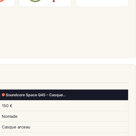
▲
Soundcore Space Q45 – Casque…
150 €
Nomade
Casque arceau