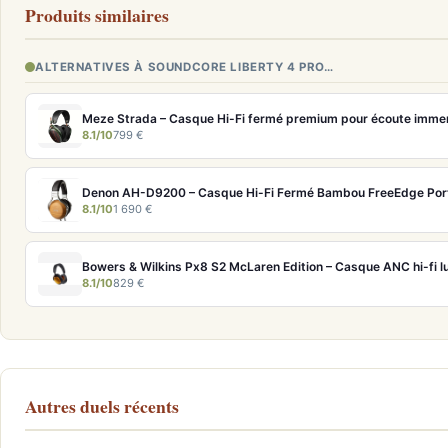
Produits similaires
ALTERNATIVES À SOUNDCORE LIBERTY 4 PRO…
Meze Strada – Casque Hi-Fi fermé premium pour écoute imme
8.1/10
799 €
Denon AH-D9200 – Casque Hi-Fi Fermé Bambou FreeEdge Por
8.1/10
1 690 €
8.1/10
829 €
Autres duels récents