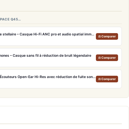
SPACE Q45…
Apple AirPods Max Lumière stellaire – Casque Hi-Fi ANC pro et audio spatial immersif
⚖ Comparer
nes – Casque sans fil à réduction de bruit légendaire
⚖ Comparer
Xiaomi OpenWear Stereo – Écouteurs Open-Ear Hi-Res avec réduction de fuite sonore
⚖ Comparer