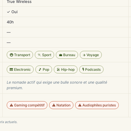
True Wireless
✓ Oui
40h
—
—
🚇 Transport
🏃 Sport
💼 Bureau
✈️ Voyage
🎹 Electronic
🎵 Pop
🎤 Hip-hop
🎙️ Podcasts
Le nomade actif qui exige une bulle sonore et une qualité
premium.
⚠️ Gaming compétitif
⚠️ Natation
⚠️ Audiophiles puristes
rix actuels.