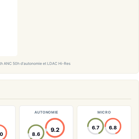
th ANC 50h d'autonomie et LDAC Hi-Res
AUTONOMIE
MICRO
6.7
6.8
9.2
.0
8.6