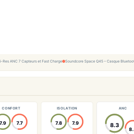
Hi-Res ANC 7 Capteurs et Fast Charge
Soundcore Space Q45 – Casque Bluetoo
CONFORT
ISOLATION
ANC
7.9
7.7
7.8
7.9
8.3
8