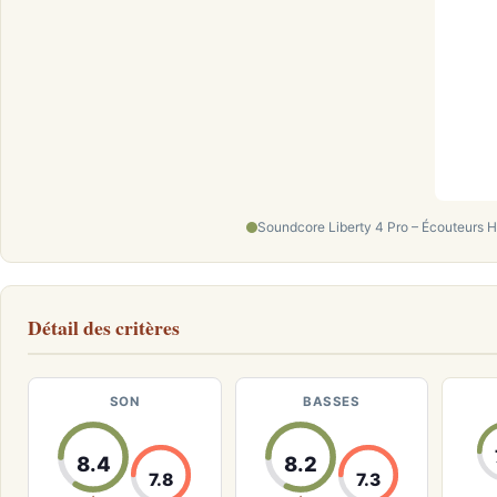
Soundcore Liberty 4 Pro – Écouteurs 
Détail des critères
SON
BASSES
8.4
8.2
7.8
7.3