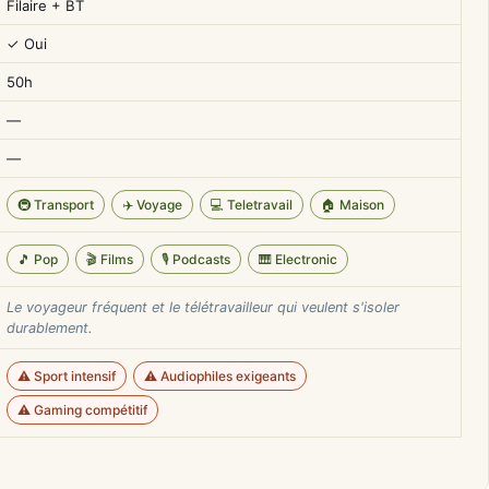
Filaire + BT
✓ Oui
50h
—
—
🚇 Transport
✈️ Voyage
💻 Teletravail
🏠 Maison
🎵 Pop
🎬 Films
🎙️ Podcasts
🎹 Electronic
Le voyageur fréquent et le télétravailleur qui veulent s'isoler
durablement.
⚠️ Sport intensif
⚠️ Audiophiles exigeants
⚠️ Gaming compétitif