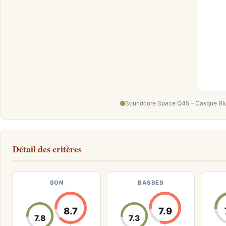
Soundcore Space Q45 – Casque Bl
Détail des critères
SON
BASSES
8.7
7.9
7.8
7.3