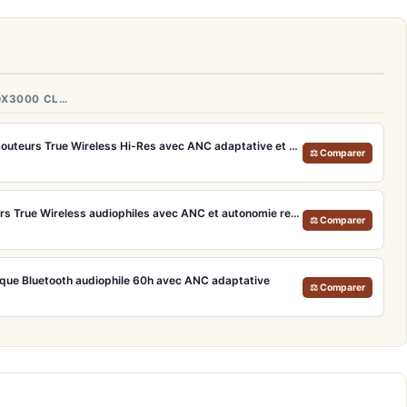
DX3000 CL…
Technics EAH-AZ100E – Écouteurs True Wireless Hi-Res avec ANC adaptative et Dolby Atmos
⚖ Comparer
Philips Fidelio T2 – Écouteurs True Wireless audiophiles avec ANC et autonomie record
⚖ Comparer
que Bluetooth audiophile 60h avec ANC adaptative
⚖ Comparer