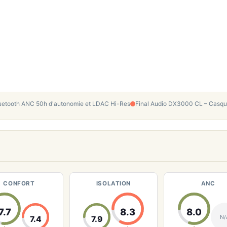
uetooth ANC 50h d'autonomie et LDAC Hi-Res
Final Audio DX3000 CL – Casqu
CONFORT
ISOLATION
ANC
7.7
8.3
8.0
N/
7.4
7.9