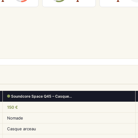
▲
▲
▲
Soundcore Space Q45 – Casque…
150 €
Nomade
Casque arceau