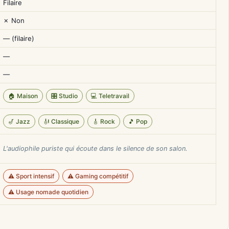
Filaire
✗ Non
— (filaire)
—
—
🏠 Maison
🎛️ Studio
💻 Teletravail
🎷 Jazz
🎻 Classique
🎸 Rock
🎵 Pop
L'audiophile puriste qui écoute dans le silence de son salon.
⚠️ Sport intensif
⚠️ Gaming compétitif
⚠️ Usage nomade quotidien