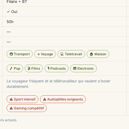
Filaire + BT
✓ Oui
50h
—
—
🚇 Transport
✈️ Voyage
💻 Teletravail
🏠 Maison
🎵 Pop
🎬 Films
🎙️ Podcasts
🎹 Electronic
Le voyageur fréquent et le télétravailleur qui veulent s'isoler
durablement.
⚠️ Sport intensif
⚠️ Audiophiles exigeants
⚠️ Gaming compétitif
rix actuels.