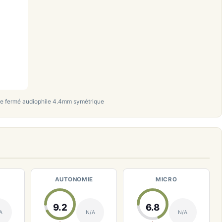
e fermé audiophile 4.4mm symétrique
AUTONOMIE
MICRO
9.2
6.8
A
N/A
N/A