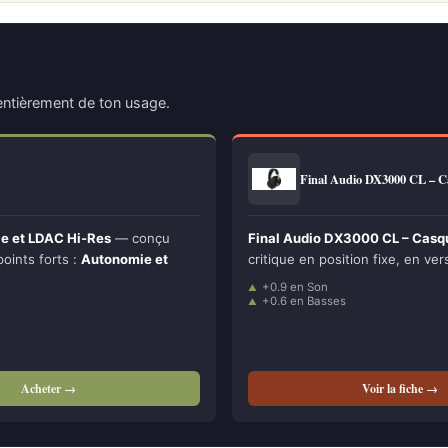
ntièrement de ton usage.
Final Audio DX3000 CL – 
e et LDAC Hi-Res
— conçu
Final Audio DX3000 CL – Casq
points forts :
Autonomie et
critique en position fixe, en vers
+0.9 en Son
+0.6 en Basses
Acheter →
Voir la fiche →