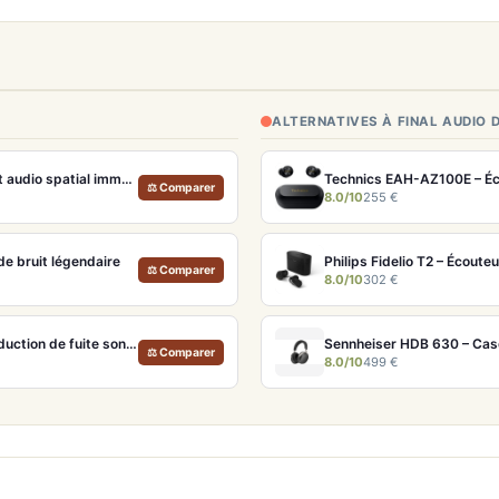
ALTERNATIVES À FINAL AUDIO 
Apple AirPods Max Lumière stellaire – Casque Hi-Fi ANC pro et audio spatial immersif
⚖ Comparer
8.0/10
255 €
e bruit légendaire
⚖ Comparer
8.0/10
302 €
Xiaomi OpenWear Stereo – Écouteurs Open-Ear Hi-Res avec réduction de fuite sonore
Sennheiser HDB 630 – Cas
⚖ Comparer
8.0/10
499 €