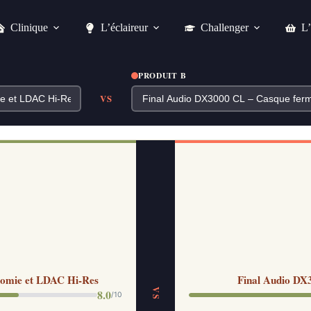
Clinique
L’éclaireur
Challenger
L’
PRODUIT B
VS
nomie et LDAC Hi-Res
Final Audio DX
VS
8.0
/10