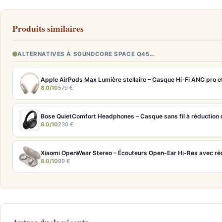
Produits similaires
ALTERNATIVES À SOUNDCORE SPACE Q45…
8.0/10
579 €
Bose QuietComfort Headphones – Casque sans fil à réduction d
8.0/10
230 €
8.0/10
99 €