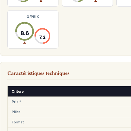
▲
▲
Q/PRIX
8.6
7.2
▲
Caractéristiques techniques
Critère
Prix *
Pilier
Format