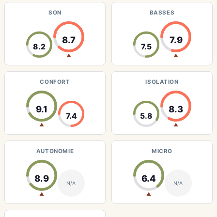
SON
BASSES
8.7
7.9
8.2
7.5
▲
▲
CONFORT
ISOLATION
9.1
8.3
7.4
5.8
▲
▲
AUTONOMIE
MICRO
8.9
6.4
N/A
N/A
▲
▲