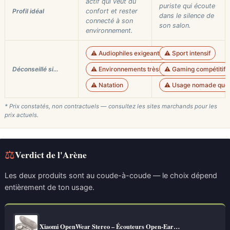
actif qui veut du
puriste qui écoute
Profil idéal
confort et rester
dans le silence de
connecté à son
son salon.
environnement.
⚠️ Audiophiles exigeants
⚠️ Sport intensif
Déconseillé si…
⚠️ Environnements très bruyants
⚠️ Gaming compétitif
⚠️ Natation
⚠️ Usage nomade quot
* Prix constatés, non contractuels — consultez les sites marchands pour les
prix actuels.
⚖
Verdict de l'Arène
Les deux produits sont au coude-à-coude — le choix dépend
entièrement de ton usage.
Xiaomi OpenWear Stereo – Écouteurs Open-Ear…