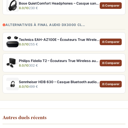
Bose QuietComfort Headphones – Casque sans fil à réduction de bruit légendaire
⚖ Comparer
8.0/10
230 €
ALTERNATIVES À FINAL AUDIO DX3000 CL…
Technics EAH-AZ100E – Écouteurs True Wireless Hi-Res avec ANC adaptative et Dolby Atmos
⚖ Comparer
8.0/10
255 €
Philips Fidelio T2 – Écouteurs True Wireless audiophiles avec ANC et autonomie record
⚖ Comparer
8.0/10
302 €
Sennheiser HDB 630 – Casque Bluetooth audiophile 60h avec ANC adaptative
⚖ Comparer
8.0/10
499 €
Autres duels récents