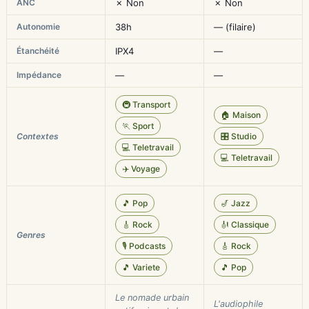
ANC
✗ Non
✗ Non
Autonomie
38h
— (filaire)
Étanchéité
IPX4
—
Impédance
—
—
🚇 Transport
🏠 Maison
🏃 Sport
Contextes
🎛️ Studio
💻 Teletravail
💻 Teletravail
✈️ Voyage
🎵 Pop
🎷 Jazz
🎸 Rock
🎻 Classique
Genres
🎙️ Podcasts
🎸 Rock
🎵 Variete
🎵 Pop
Le nomade urbain
L'audiophile