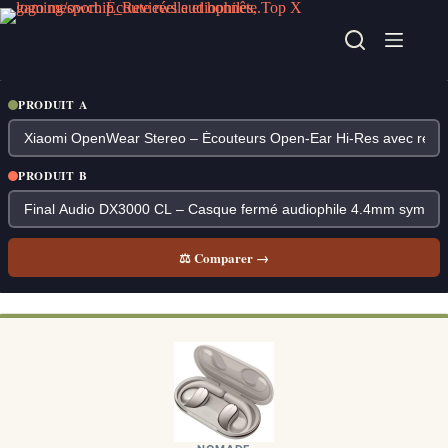
Passer
au
contenu
PRODUIT A
PRODUIT B
⚖ Comparer →