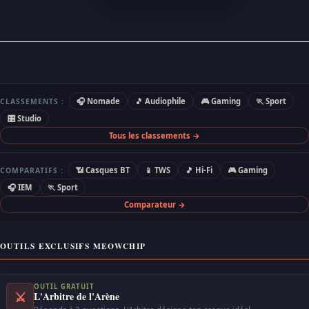
🎧 Nomade
🎵 Audiophile
🎮 Gaming
🏃 Sport
CLASSEMENTS :
🎛 Studio
Tous les classements →
📶 Casques BT
📱 TWS
🎵 Hi-Fi
🎮 Gaming
COMPARATIFS :
🎧 IEM
🏃 Sport
Comparateur →
OUTILS EXCLUSIFS MEOWCHIP
OUTIL GRATUIT
⚔
L'Arbitre de l'Arène