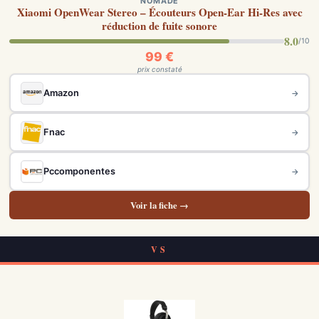
NOMADE
Xiaomi OpenWear Stereo – Écouteurs Open-Ear Hi-Res avec
réduction de fuite sonore
8.0
/10
99 €
prix constaté
Amazon
→
Fnac
→
Pccomponentes
→
Voir la fiche →
VS