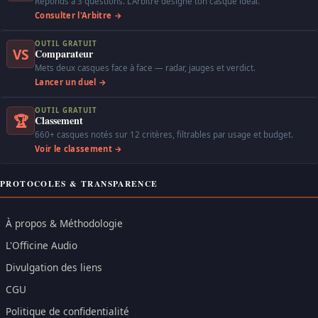
Réponds à 3 questions. L'Arbitre désigne ton casque idéal.
Consulter l'Arbitre →
OUTIL GRATUIT
VS
Comparateur
Mets deux casques face à face — radar, jauges et verdict.
Lancer un duel →
OUTIL GRATUIT
🏆
Classement
660+ casques notés sur 12 critères, filtrables par usage et budget.
Voir le classement →
PROTOCOLES & TRANSPARENCE
À propos & Méthodologie
L'Officine Audio
Divulgation des liens
CGU
Politique de confidentialité