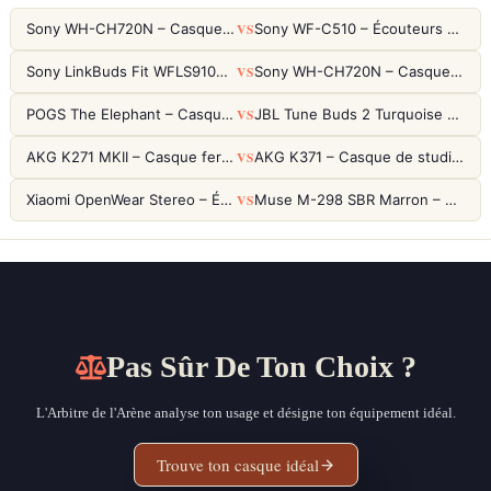
VS
Sony WH-CH720N – Casque ANC 35h, Ultra-léger (192g) avec Processeur V1
Sony WF-C510 – Écouteurs True Wireless compacts, autonomie 22h et multipoint
VS
Sony LinkBuds Fit WFLS910NW Blanc – Écouteurs Sport Ailes ANC
Sony WH-CH720N – Casque ANC 35h, Ultra-léger (192g) avec Processeur V1
VS
POGS The Elephant – Casque Filaire Enfants 85dB POGS-Safe™ (Éco-Responsable)
JBL Tune Buds 2 Turquoise – Écouteurs True Wireless avec ANC et autonomie 48h
VS
AKG K271 MKII – Casque fermé studio fiable pour une écoute neutre
AKG K371 – Casque de studio fermé 50mm titane, réponse 5Hz-50kHz
VS
Xiaomi OpenWear Stereo – Écouteurs Open-Ear Hi-Res avec réduction de fuite sonore
Muse M-298 SBR Marron – Casque Bluetooth ANC avec 66h d'autonomie
Pas Sûr De Ton Choix ?
L'Arbitre de l'Arène analyse ton usage et désigne ton équipement idéal.
Trouve ton casque idéal