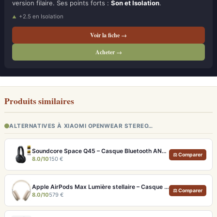
version filaire. Ses points forts :
Son et Isolation
.
+2.5 en Isolation
Voir la fiche →
Acheter →
Produits similaires
ALTERNATIVES À XIAOMI OPENWEAR STEREO…
Soundcore Space Q45 – Casque Bluetooth ANC 50h d'autonomie et LDAC Hi-Res
⚖ Comparer
8.0/10
150 €
Apple AirPods Max Lumière stellaire – Casque Hi-Fi ANC pro et audio spatial immersif
⚖ Comparer
8.0/10
579 €