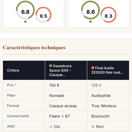
6.8
8.6
6.5
8.3
▲
▲
Caractéristiques techniques
Soundcore
Final Audio
Critère
Space Q45 –
ZE2000 Noir mat…
Casque…
Prix *
150 €
129 €
Pilier
Nomade
Audiophile
Format
Casque arceau
True Wireless
Connectivité
Filaire + BT
Bluetooth
ANC
✓ Oui
✗ Non