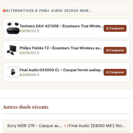
ALTERNATIVES À FINAL AUDIO ZE2000 NOIR…
Technics EAH-AZ100E – Écouteurs True Wireless Hi-Res avec ANC adaptative et Dolby Atmos
⚖ Comparer
8.0/10
255 €
Philips Fidelio T2 – Écouteurs True Wireless audiophiles avec ANC et autonomie record
⚖ Comparer
8.0/10
302 €
Final Audio DX3000 CL – Casque fermé audiophile 4.4mm symétrique
⚖ Comparer
8.0/10
599 €
Autres duels récents
VS
Sony MDR-Z1R – Casque audiophile fermé haute résolution
Final Audio ZE8000 MK2 Noir – Écouteurs True Wireless audiophiles 8K Sound