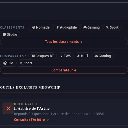
🎧 Nomade
🎵 Audiophile
🎮 Gaming
🏃 Sport
CLASSEMENTS :
🎛 Studio
Tous les classements →
📶 Casques BT
📱 TWS
🎵 Hi-Fi
🎮 Gaming
COMPARATIFS :
🎧 IEM
🏃 Sport
Comparateur →
OUTILS EXCLUSIFS MEOWCHIP
OUTIL GRATUIT
⚔
L'Arbitre de l'Arène
Réponds à 3 questions. L'Arbitre désigne ton casque idéal.
Consulter l'Arbitre →