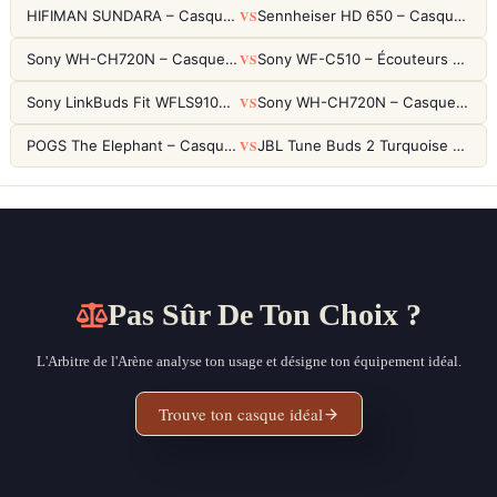
VS
HIFIMAN SUNDARA – Casque Planar Magnetic Ouvert Over-Ear Audiophile
Sennheiser HD 650 – Casque audiophile ouvert pour l'écoute analytique
VS
Sony WH-CH720N – Casque ANC 35h, Ultra-léger (192g) avec Processeur V1
Sony WF-C510 – Écouteurs True Wireless compacts, autonomie 22h et multipoint
VS
Sony LinkBuds Fit WFLS910NW Blanc – Écouteurs Sport Ailes ANC
Sony WH-CH720N – Casque ANC 35h, Ultra-léger (192g) avec Processeur V1
VS
POGS The Elephant – Casque Filaire Enfants 85dB POGS-Safe™ (Éco-Responsable)
JBL Tune Buds 2 Turquoise – Écouteurs True Wireless avec ANC et autonomie 48h
Pas Sûr De Ton Choix ?
L'Arbitre de l'Arène analyse ton usage et désigne ton équipement idéal.
Trouve ton casque idéal