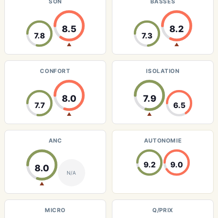
SON
BASSES
8.5
8.2
7.8
7.3
▲
▲
CONFORT
ISOLATION
8.0
7.9
7.7
6.5
▲
▲
ANC
AUTONOMIE
9.2
9.0
8.0
N/A
▲
MICRO
Q/PRIX