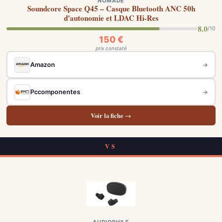
NOMADE
Soundcore Space Q45 – Casque Bluetooth ANC 50h
d'autonomie et LDAC Hi-Res
8.0
/10
150 €
prix constaté
Amazon
→
Pccomponentes
→
Voir la fiche →
VS