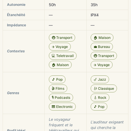
Autonomie
50h
35h
Étanchéité
—
IPX4
Impédance
—
—
🚇 Transport
🏠 Maison
✈️ Voyage
💼 Bureau
Contextes
💻 Teletravail
🚇 Transport
🏠 Maison
✈️ Voyage
🎵 Pop
🎷 Jazz
🎬 Films
🎻 Classique
Genres
🎙️ Podcasts
🎸 Rock
🎹 Electronic
🎵 Pop
Le voyageur
L'auditeur exigeant
fréquent et le
qui cherche la
Profil idéal
télétravailleur qui