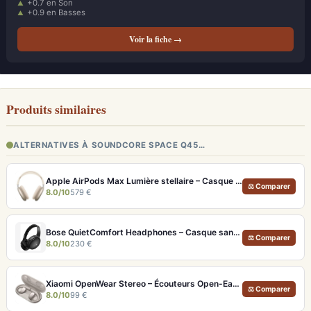
+0.7 en Son
+0.9 en Basses
Voir la fiche →
Produits similaires
ALTERNATIVES À SOUNDCORE SPACE Q45…
Apple AirPods Max Lumière stellaire – Casque Hi-Fi ANC pro et audio spatial immersif
⚖ Comparer
8.0/10
579 €
Bose QuietComfort Headphones – Casque sans fil à réduction de bruit légendaire
⚖ Comparer
8.0/10
230 €
Xiaomi OpenWear Stereo – Écouteurs Open-Ear Hi-Res avec réduction de fuite sonore
⚖ Comparer
8.0/10
99 €