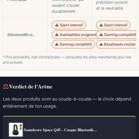
précision sonore
veulent s'isoler
et la neutralité.
durablement.
⚠️ Sport intensif
⚠️ Sport intensif
Déconseillé si…
⚠️ Audiophiles exigeants
⚠️ Gaming compétitif
⚠️ Gaming compétitif
⚠️ Bassheads recherch
* Prix constatés, non contractuels — consultez les sites marchands pour les
prix actuels.
⚖
Verdict de l'Arène
Les deux produits sont au coude-à-coude — le choix dépend
entièrement de ton usage.
Soundcore Space Q45 – Casque Bluetooth…