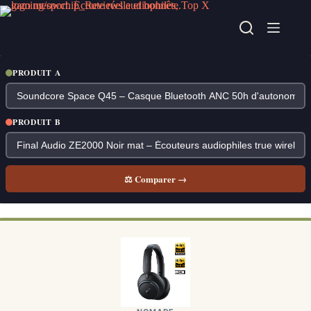
Passer
au
contenu
PRODUIT A
PRODUIT B
⚖ Comparer →