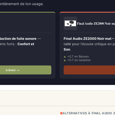
ntièrement de ton usage.
Final Audio ZE2000 Noir 
ction de fuite sonore
—
Final Audio ZE2000 Noir mat – É
ints forts :
Confort et
taillé pour l'écoute critique en p
Son
.
+0.7 en Basses
+0.7 en Isolation
Acheter →
ALTERNATIVES À FINAL AUDIO 