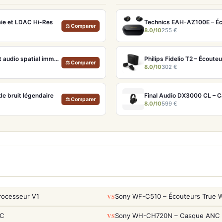
ie et LDAC Hi-Res
⚖ Comparer
8.0/10
255 €
Apple AirPods Max Lumière stellaire – Casque Hi-Fi ANC pro et audio spatial immersif
⚖ Comparer
8.0/10
302 €
e bruit légendaire
Final Audio DX3000 CL – 
⚖ Comparer
8.0/10
599 €
VS
rocesseur V1
Sony WF-C510 – Écouteurs True Wi
VS
NC
Sony WH-CH720N – Casque ANC 35h