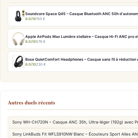
Soundcore Space Q45 – Casque Bluetooth ANC 50h d'autonom
8.0/10
150 €
8.0/10
579 €
Bose QuietComfort Headphones – Casque sans fil à réduction d
8.0/10
230 €
Autres duels récents
Sony WH-CH720N – Casque ANC 35h, Ultra-léger (192g) avec P
Sony LinkBuds Fit WFLS910NW Blanc – Écouteurs Sport Ailes A