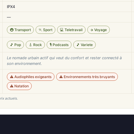
IPX4
—
🚇 Transport
🏃 Sport
💻 Teletravail
✈️ Voyage
🎵 Pop
🎸 Rock
🎙️ Podcasts
🎵 Variete
Le nomade urbain actif qui veut du confort et rester connecté à
son environnement.
⚠️ Audiophiles exigeants
⚠️ Environnements très bruyants
⚠️ Natation
rix actuels.