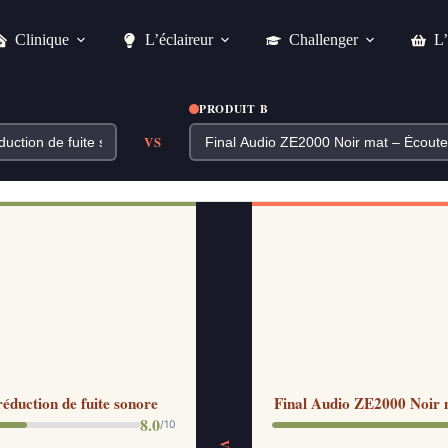
Clinique
L’éclaireur
Challenger
L’
PRODUIT B
VS
duction de fuite sonore
Final Audio ZE2000 Noir ma
8.0
/10