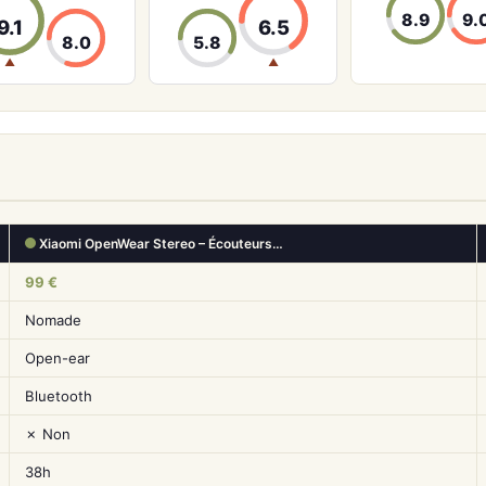
8.9
9.
9.1
6.5
8.0
5.8
▲
▲
Xiaomi OpenWear Stereo – Écouteurs…
99 €
Nomade
Open-ear
Bluetooth
✗ Non
38h