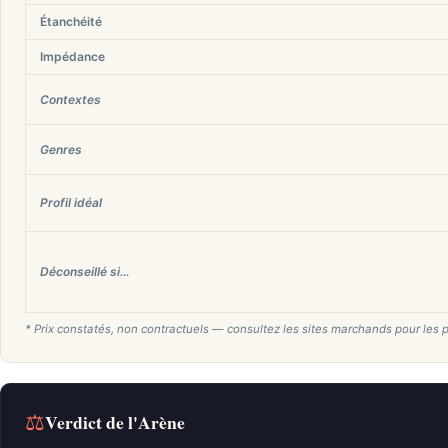
Étanchéité
Impédance
Contextes
Genres
Profil idéal
Déconseillé si…
* Prix constatés, non contractuels — consultez les sites marchands pour les p
⚖
Verdict de l'Arène