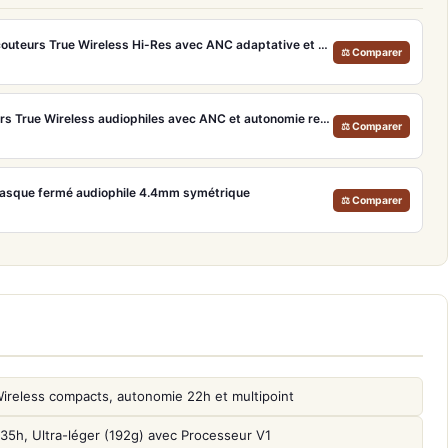
Technics EAH-AZ100E – Écouteurs True Wireless Hi-Res avec ANC adaptative et Dolby Atmos
⚖ Comparer
Philips Fidelio T2 – Écouteurs True Wireless audiophiles avec ANC et autonomie record
⚖ Comparer
Casque fermé audiophile 4.4mm symétrique
⚖ Comparer
reless compacts, autonomie 22h et multipoint
, Ultra-léger (192g) avec Processeur V1