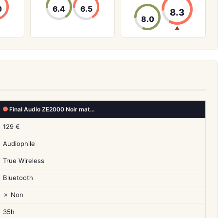
0
6.4
6.5
8.3
8.0
▲
Final Audio ZE2000 Noir mat…
129 €
Audiophile
True Wireless
Bluetooth
✗ Non
35h