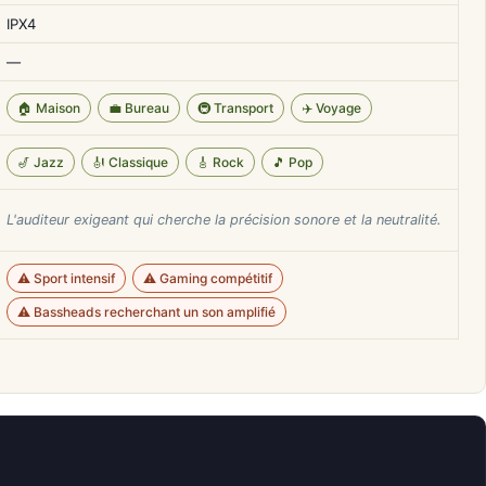
IPX4
—
🏠 Maison
💼 Bureau
🚇 Transport
✈️ Voyage
🎷 Jazz
🎻 Classique
🎸 Rock
🎵 Pop
L'auditeur exigeant qui cherche la précision sonore et la neutralité.
⚠️ Sport intensif
⚠️ Gaming compétitif
⚠️ Bassheads recherchant un son amplifié