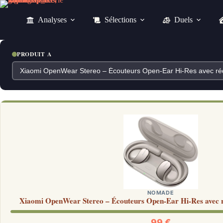
Passer
au
Analyses
Sélections
Duels
contenu
PRODUIT A
NOMADE
Xiaomi OpenWear Stereo – Écouteurs Open-Ear Hi-Res avec ré
99 €