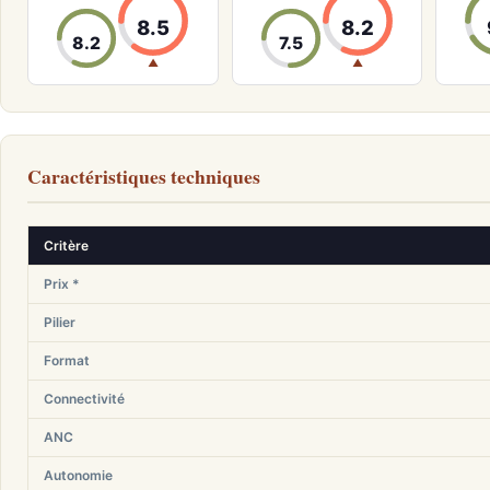
8.5
8.2
8.2
7.5
▲
▲
Caractéristiques techniques
Critère
Prix *
Pilier
Format
Connectivité
ANC
Autonomie