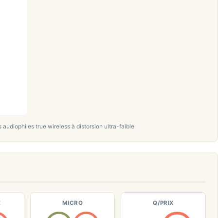
audiophiles true wireless à distorsion ultra-faible
E
MICRO
Q/PRIX