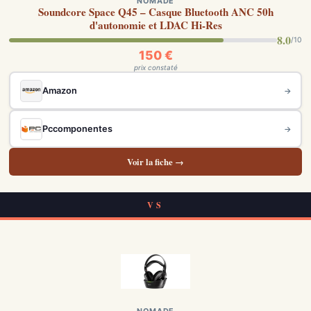
NOMADE
Soundcore Space Q45 – Casque Bluetooth ANC 50h
d'autonomie et LDAC Hi-Res
8.0
/10
150 €
prix constaté
Amazon
→
Pccomponentes
→
Voir la fiche →
VS