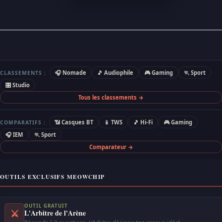
🎧 Nomade
🎵 Audiophile
🎮 Gaming
🏃 Sport
CLASSEMENTS :
🎛 Studio
Tous les classements →
📶 Casques BT
📱 TWS
🎵 Hi-Fi
🎮 Gaming
COMPARATIFS :
🎧 IEM
🏃 Sport
Comparateur →
OUTILS EXCLUSIFS MEOWCHIP
OUTIL GRATUIT
⚔
L'Arbitre de l'Arène