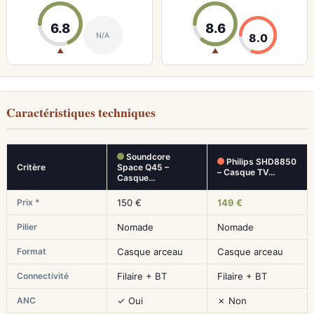
6.8
8.6
N/A
8.0
▲
▲
Caractéristiques techniques
Soundcore
Philips SHD8850
Critère
Space Q45 –
– Casque TV…
Casque…
Prix *
150 €
149 €
Pilier
Nomade
Nomade
Format
Casque arceau
Casque arceau
Connectivité
Filaire + BT
Filaire + BT
ANC
✓ Oui
✗ Non