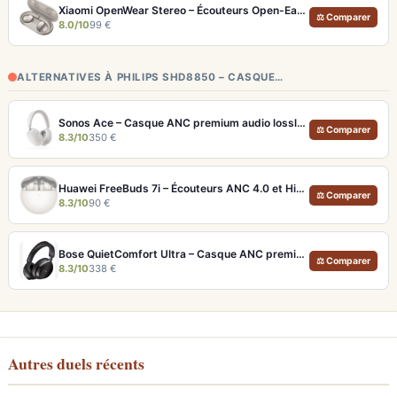
Xiaomi OpenWear Stereo – Écouteurs Open-Ear Hi-Res avec réduction de fuite sonore
⚖ Comparer
8.0/10
99 €
ALTERNATIVES À PHILIPS SHD8850 – CASQUE…
Sonos Ace – Casque ANC premium audio lossless et Dolby Atmos
⚖ Comparer
8.3/10
350 €
Huawei FreeBuds 7i – Écouteurs ANC 4.0 et Hi-Res LDAC pour moins de 100€
⚖ Comparer
8.3/10
90 €
Bose QuietComfort Ultra – Casque ANC premium avec son spatial immersif et autonomie 30h
⚖ Comparer
8.3/10
338 €
Autres duels récents