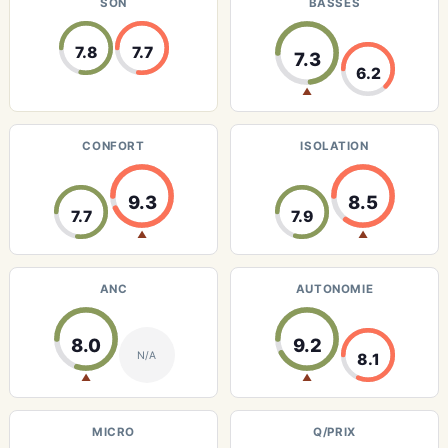
SON
BASSES
7.8
7.7
7.3
6.2
▲
CONFORT
ISOLATION
9.3
8.5
7.7
7.9
▲
▲
ANC
AUTONOMIE
8.0
9.2
N/A
8.1
▲
▲
MICRO
Q/PRIX