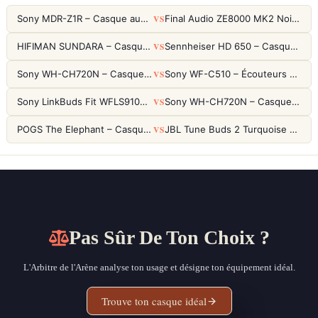
VS
Sony MDR-Z1R – Casque audiophile fermé haute résolution
Final Audio ZE8000 MK2 Noir – Écouteurs True Wireless audiophiles 8K Sound
VS
HIFIMAN SUNDARA – Casque Planar Magnetic Ouvert Over-Ear Audiophile
Sennheiser HD 650 – Casque audiophile ouvert pour l'écoute analytique
VS
Sony WH-CH720N – Casque ANC 35h, Ultra-léger (192g) avec Processeur V1
Sony WF-C510 – Écouteurs True Wireless compacts, autonomie 22h et multipoint
VS
Sony LinkBuds Fit WFLS910NW Blanc – Écouteurs Sport Ailes ANC
Sony WH-CH720N – Casque ANC 35h, Ultra-léger (192g) avec Processeur V1
VS
POGS The Elephant – Casque Filaire Enfants 85dB POGS-Safe™ (Éco-Responsable)
JBL Tune Buds 2 Turquoise – Écouteurs True Wireless avec ANC et autonomie 48h
Pas Sûr De Ton Choix ?
L'Arbitre de l'Arène analyse ton usage et désigne ton équipement idéal.
Trouve ton casque idéal