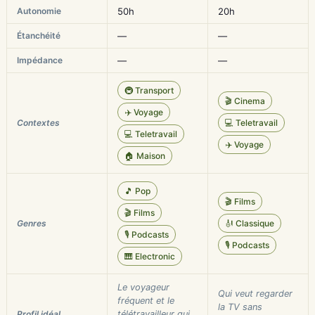
Autonomie
50h
20h
Étanchéité
—
—
Impédance
—
—
🚇 Transport
🎬 Cinema
✈️ Voyage
Contextes
💻 Teletravail
💻 Teletravail
✈️ Voyage
🏠 Maison
🎵 Pop
🎬 Films
🎬 Films
Genres
🎻 Classique
🎙️ Podcasts
🎙️ Podcasts
🎹 Electronic
Le voyageur
Qui veut regarder
fréquent et le
la TV sans
Profil idéal
télétravailleur qui