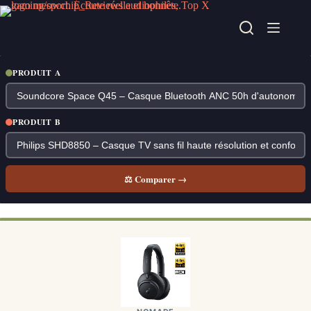
Passer
au
contenu
PRODUIT A
PRODUIT B
⚖ Comparer →