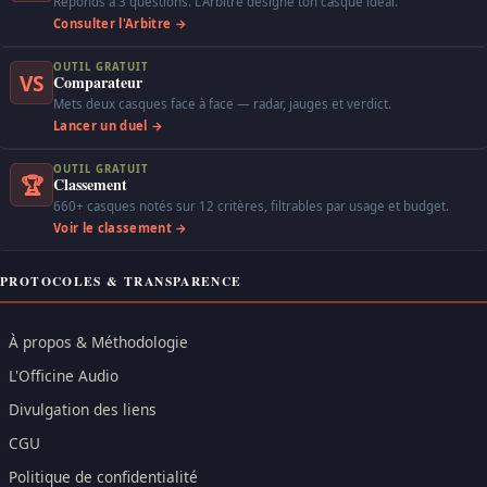
Réponds à 3 questions. L'Arbitre désigne ton casque idéal.
Consulter l'Arbitre →
OUTIL GRATUIT
VS
Comparateur
Mets deux casques face à face — radar, jauges et verdict.
Lancer un duel →
OUTIL GRATUIT
🏆
Classement
660+ casques notés sur 12 critères, filtrables par usage et budget.
Voir le classement →
PROTOCOLES & TRANSPARENCE
À propos & Méthodologie
L'Officine Audio
Divulgation des liens
CGU
Politique de confidentialité