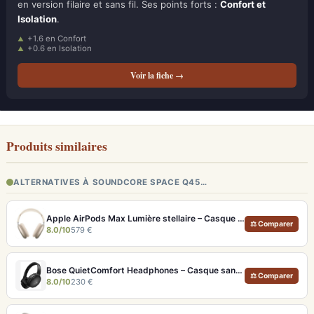
en version filaire et sans fil. Ses points forts :
Confort et
Isolation
.
+1.6 en Confort
+0.6 en Isolation
Voir la fiche →
Produits similaires
ALTERNATIVES À SOUNDCORE SPACE Q45…
Apple AirPods Max Lumière stellaire – Casque Hi-Fi ANC pro et audio spatial immersif
⚖ Comparer
8.0/10
579 €
Bose QuietComfort Headphones – Casque sans fil à réduction de bruit légendaire
⚖ Comparer
8.0/10
230 €