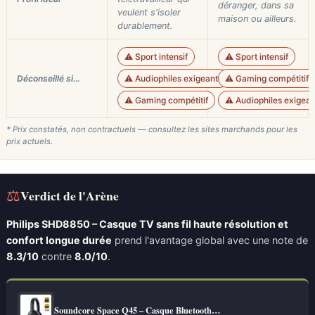
déranger, dans sa
veulent s'isoler
maison ou ailleurs.
durablement.
⚠️ Sport intensif
⚠️ Sport intensif
Déconseillé si…
⚠️ Audiophiles exigeants
⚠️ Gaming compétitif
⚠️ Gaming compétitif
⚠️ Audiophiles exigean
* Prix constatés, non contractuels — consultez les sites marchands pour les
prix actuels.
⚖
Verdict de l'Arène
Philips SHD8850 – Casque TV sans fil haute résolution et
confort longue durée
prend l'avantage global avec une note de
8.3/10
contre
8.0/10
.
Soundcore Space Q45 – Casque Bluetooth…