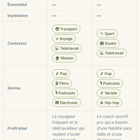
Étanchéité
—
—
Impédance
—
—
🚇 Transport
🏃 Sport
✈️ Voyage
Contextes
🎛️ Studio
💻 Teletravail
💻 Teletravail
🏠 Maison
🎵 Pop
🎵 Pop
🎬 Films
🎙️ Podcasts
Genres
🎙️ Podcasts
🎵 Variete
🎹 Electronic
🎤 Hip-hop
Le voyageur
Le coach sportif
fréquent et le
pro qui a besoin
Profil idéal
télétravailleur qui
d'une fiabilité sans
veulent s'isoler
faille et d'une