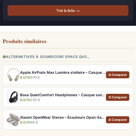
Voir la fiche →
Produits similaires
ALTERNATIVES À SOUNDCORE SPACE Q45…
Apple AirPods Max Lumière stellaire – Casque Hi-Fi ANC pro et audio spatial immersif
⚖ Comparer
8.0/10
579 €
Bose QuietComfort Headphones – Casque sans fil à réduction de bruit légendaire
⚖ Comparer
8.0/10
230 €
Xiaomi OpenWear Stereo – Écouteurs Open-Ear Hi-Res avec réduction de fuite sonore
⚖ Comparer
8.0/10
99 €