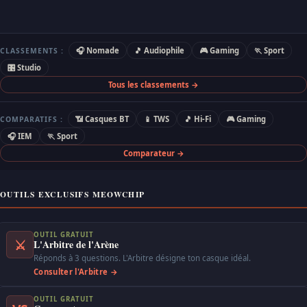
🎧 Nomade
🎵 Audiophile
🎮 Gaming
🏃 Sport
CLASSEMENTS :
🎛 Studio
Tous les classements →
📶 Casques BT
📱 TWS
🎵 Hi-Fi
🎮 Gaming
COMPARATIFS :
🎧 IEM
🏃 Sport
Comparateur →
OUTILS EXCLUSIFS MEOWCHIP
OUTIL GRATUIT
⚔
L'Arbitre de l'Arène
Réponds à 3 questions. L'Arbitre désigne ton casque idéal.
Consulter l'Arbitre →
OUTIL GRATUIT