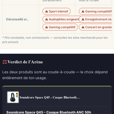
durablement.
liberté totale.
⚠️ Sport intensif
⚠️ Gaming compétitif
Déconseillé si…
⚠️ Audiophiles exigeants
⚠️ Enregistrement studi
⚠️ Gaming compétitif
⚠️ Concert en grande s
* Prix constatés, non contractuels — consultez les sites marchands pour les
prix actuels.
⚖
Verdict de l'Arène
Les deux produits sont au coude-à-coude — le choix dépend
entièrement de ton usage.
Soundcore Space Q45 – Casque Bluetooth…
Soundcore Space Q45 – Casque Bluetooth ANC 50h