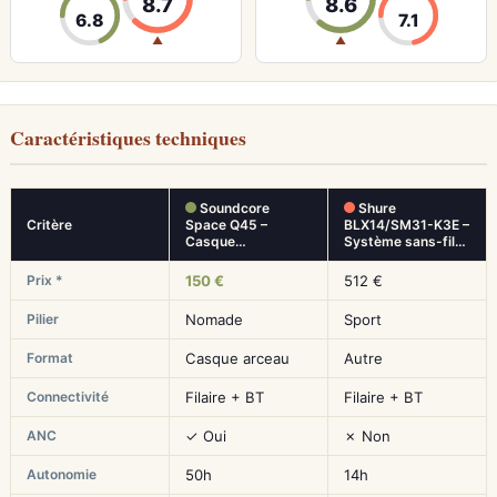
8.7
8.6
6.8
7.1
▲
▲
Caractéristiques techniques
Soundcore
Shure
Critère
Space Q45 –
BLX14/SM31-K3E –
Casque…
Système sans-fil…
Prix *
150 €
512 €
Pilier
Nomade
Sport
Format
Casque arceau
Autre
Connectivité
Filaire + BT
Filaire + BT
ANC
✓ Oui
✗ Non
Autonomie
50h
14h