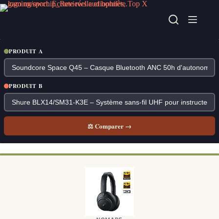
Passer
au
contenu
PRODUIT A
PRODUIT B
⚖ Comparer →