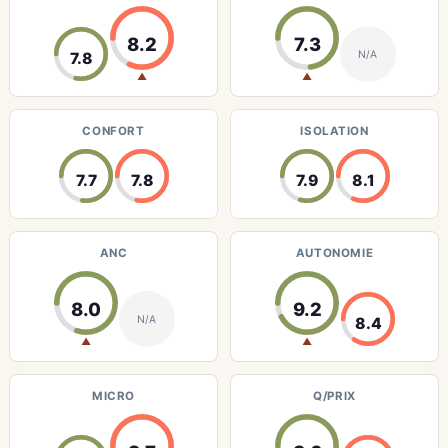
8.2
7.3
N/A
7.8
▲
▲
CONFORT
ISOLATION
7.7
7.8
7.9
8.1
ANC
AUTONOMIE
8.0
9.2
N/A
8.4
▲
▲
MICRO
Q/PRIX