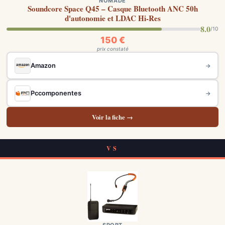
NOMADE
Soundcore Space Q45 – Casque Bluetooth ANC 50h
d'autonomie et LDAC Hi-Res
8.0
/10
150 €
prix constaté
Amazon
→
Pccomponentes
→
Voir la fiche →
VS