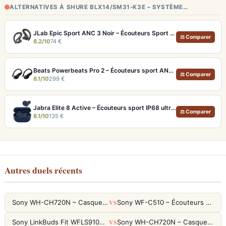
ALTERNATIVES À SHURE BLX14/SM31-K3E – SYSTÈME…
JLab Epic Sport ANC 3 Noir – Écouteurs Sport ANC IP66 Double Driver
⚖ Comparer
8.2/10
74 €
Beats Powerbeats Pro 2 – Écouteurs sport ANC et Suivi Cardio
⚖ Comparer
8.1/10
299 €
Jabra Elite 8 Active – Écouteurs sport IP68 ultra-robustes et ANC
⚖ Comparer
8.1/10
135 €
Autres duels récents
VS
Sony WH-CH720N – Casque ANC 35h, Ultra-léger (192g) avec Processeur V1
Sony WF-C510 – Écouteurs True Wireless compacts, autonomie 22h et multipoint
VS
Sony LinkBuds Fit WFLS910NW Blanc – Écouteurs Sport Ailes ANC
Sony WH-CH720N – Casque ANC 35h, Ultra-léger (192g) avec Processeur V1