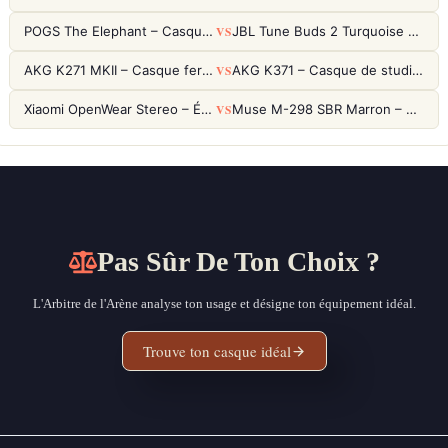
VS
POGS The Elephant – Casque Filaire Enfants 85dB POGS-Safe™ (Éco-Responsable)
JBL Tune Buds 2 Turquoise – Écouteurs True Wireless avec ANC et autonomie 48h
VS
AKG K271 MKII – Casque fermé studio fiable pour une écoute neutre
AKG K371 – Casque de studio fermé 50mm titane, réponse 5Hz-50kHz
VS
Xiaomi OpenWear Stereo – Écouteurs Open-Ear Hi-Res avec réduction de fuite sonore
Muse M-298 SBR Marron – Casque Bluetooth ANC avec 66h d'autonomie
Pas Sûr De Ton Choix ?
L'Arbitre de l'Arène analyse ton usage et désigne ton équipement idéal.
Trouve ton casque idéal