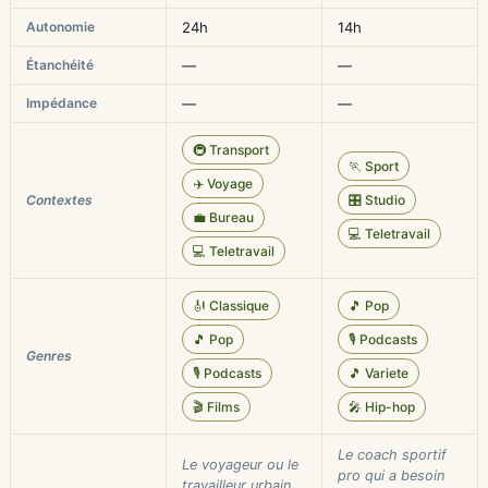
Autonomie
24h
14h
Étanchéité
—
—
Impédance
—
—
🚇 Transport
🏃 Sport
✈️ Voyage
Contextes
🎛️ Studio
💼 Bureau
💻 Teletravail
💻 Teletravail
🎻 Classique
🎵 Pop
🎵 Pop
🎙️ Podcasts
Genres
🎙️ Podcasts
🎵 Variete
🎬 Films
🎤 Hip-hop
Le coach sportif
Le voyageur ou le
pro qui a besoin
travailleur urbain