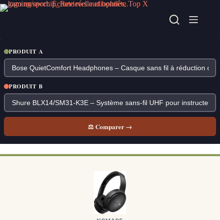
Passer
au
contenu
PRODUIT A
PRODUIT B
⚖ Comparer →