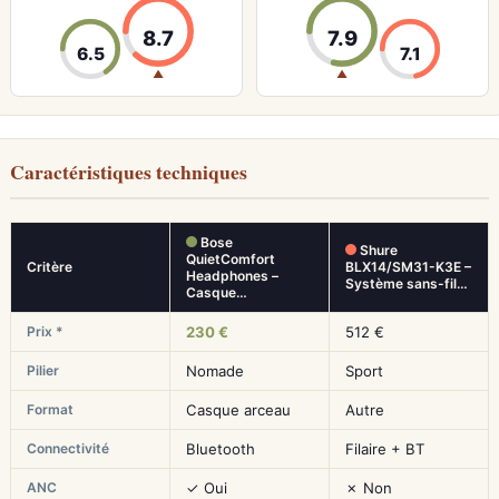
8.7
7.9
6.5
7.1
▲
▲
Caractéristiques techniques
Bose
Shure
QuietComfort
Critère
BLX14/SM31-K3E –
Headphones –
Système sans-fil…
Casque…
Prix *
230 €
512 €
Pilier
Nomade
Sport
Format
Casque arceau
Autre
Connectivité
Bluetooth
Filaire + BT
ANC
✓ Oui
✗ Non