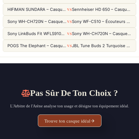
VS
HIFIMAN SUNDARA – Casque Planar Magnetic Ouvert Over-Ear Audiophile
Sennheiser HD 650 – Casque audiophile ouvert pour l'écoute analytique
VS
Sony WH-CH720N – Casque ANC 35h, Ultra-léger (192g) avec Processeur V1
Sony WF-C510 – Écouteurs True Wireless compacts, autonomie 22h et multipoint
VS
Sony LinkBuds Fit WFLS910NW Blanc – Écouteurs Sport Ailes ANC
Sony WH-CH720N – Casque ANC 35h, Ultra-léger (192g) avec Processeur V1
VS
POGS The Elephant – Casque Filaire Enfants 85dB POGS-Safe™ (Éco-Responsable)
JBL Tune Buds 2 Turquoise – Écouteurs True Wireless avec ANC et autonomie 48h
Pas Sûr De Ton Choix ?
L'Arbitre de l'Arène analyse ton usage et désigne ton équipement idéal.
Trouve ton casque idéal