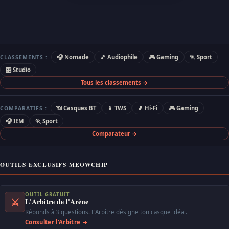
🎧 Nomade
🎵 Audiophile
🎮 Gaming
🏃 Sport
CLASSEMENTS :
🎛 Studio
Tous les classements →
📶 Casques BT
📱 TWS
🎵 Hi-Fi
🎮 Gaming
COMPARATIFS :
🎧 IEM
🏃 Sport
Comparateur →
OUTILS EXCLUSIFS MEOWCHIP
OUTIL GRATUIT
⚔
L'Arbitre de l'Arène
Réponds à 3 questions. L'Arbitre désigne ton casque idéal.
Consulter l'Arbitre →