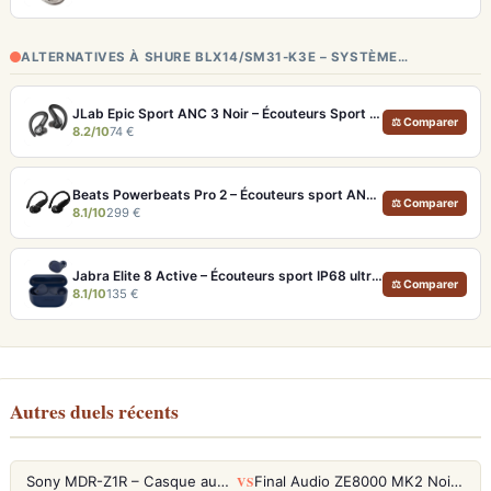
ALTERNATIVES À SHURE BLX14/SM31-K3E – SYSTÈME…
JLab Epic Sport ANC 3 Noir – Écouteurs Sport ANC IP66 Double Driver
⚖ Comparer
8.2/10
74 €
Beats Powerbeats Pro 2 – Écouteurs sport ANC et Suivi Cardio
⚖ Comparer
8.1/10
299 €
Jabra Elite 8 Active – Écouteurs sport IP68 ultra-robustes et ANC
⚖ Comparer
8.1/10
135 €
Autres duels récents
VS
Sony MDR-Z1R – Casque audiophile fermé haute résolution
Final Audio ZE8000 MK2 Noir – Écouteurs True Wireless audiophiles 8K Sound