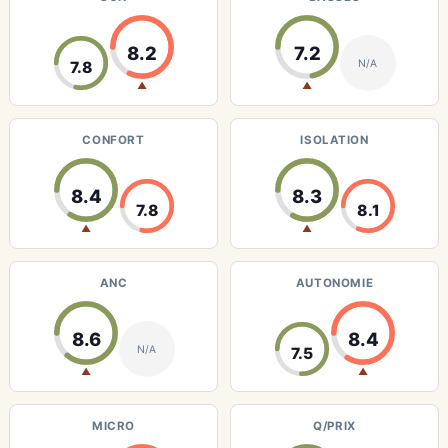
8.2
7.2
N/A
7.8
▲
▲
CONFORT
ISOLATION
8.4
8.3
7.8
8.1
▲
▲
ANC
AUTONOMIE
8.6
8.4
N/A
7.5
▲
▲
MICRO
Q/PRIX