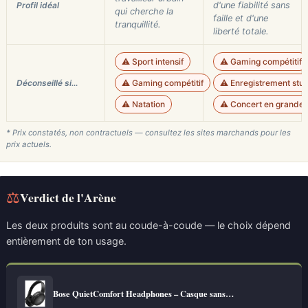
Profil idéal
d'une fiabilité sans
qui cherche la
faille et d'une
tranquillité.
liberté totale.
⚠️ Sport intensif
⚠️ Gaming compétitif
Déconseillé si…
⚠️ Gaming compétitif
⚠️ Enregistrement studi
⚠️ Natation
⚠️ Concert en grande s
* Prix constatés, non contractuels — consultez les sites marchands pour les
prix actuels.
⚖
Verdict de l'Arène
Les deux produits sont au coude-à-coude — le choix dépend
entièrement de ton usage.
Bose QuietComfort Headphones – Casque sans…