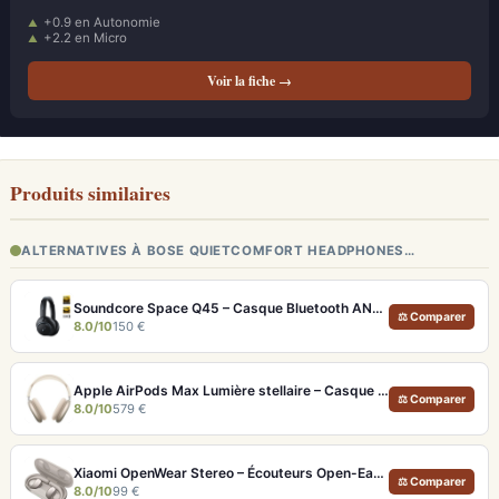
+0.9 en Autonomie
+2.2 en Micro
Voir la fiche →
Produits similaires
ALTERNATIVES À BOSE QUIETCOMFORT HEADPHONES…
Soundcore Space Q45 – Casque Bluetooth ANC 50h d'autonomie et LDAC Hi-Res
⚖ Comparer
8.0/10
150 €
Apple AirPods Max Lumière stellaire – Casque Hi-Fi ANC pro et audio spatial immersif
⚖ Comparer
8.0/10
579 €
Xiaomi OpenWear Stereo – Écouteurs Open-Ear Hi-Res avec réduction de fuite sonore
⚖ Comparer
8.0/10
99 €