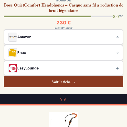
NOMADE
Bose QuietComfort Headphones – Casque sans fil à réduction de
bruit légendaire
8.0
/10
230 €
prix constaté
Amazon
→
Fnac
→
EasyLounge
→
Voir la fiche →
VS