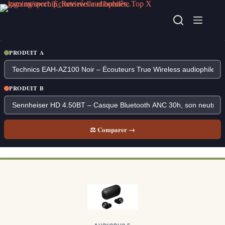
Passer
au
contenu
PRODUIT A
PRODUIT B
⚖ Comparer →