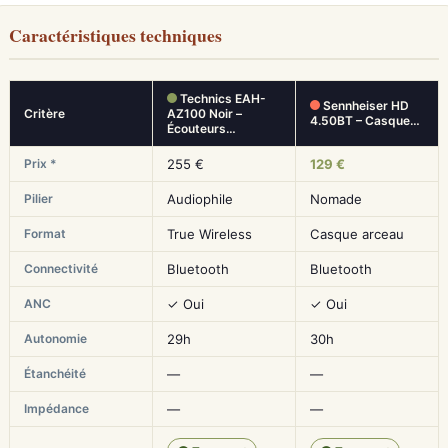
Caractéristiques techniques
Technics EAH-
Sennheiser HD
Critère
AZ100 Noir –
4.50BT – Casque…
Écouteurs…
Prix *
255 €
129 €
Pilier
Audiophile
Nomade
Format
True Wireless
Casque arceau
Connectivité
Bluetooth
Bluetooth
ANC
✓ Oui
✓ Oui
Autonomie
29h
30h
Étanchéité
—
—
Impédance
—
—