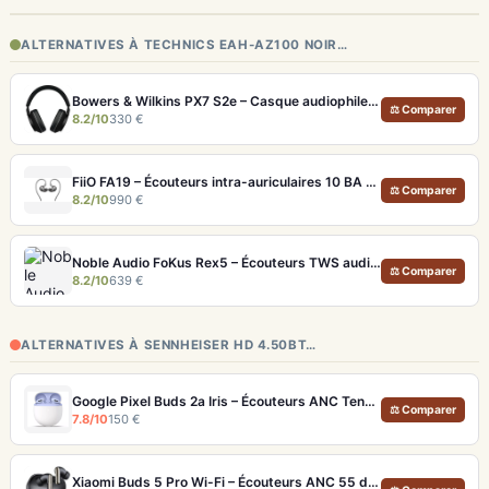
ALTERNATIVES À TECHNICS EAH-AZ100 NOIR…
Bowers & Wilkins PX7 S2e – Casque audiophile sans fil ANC 30h
⚖ Comparer
8.2/10
330 €
FiiO FA19 – Écouteurs intra-auriculaires 10 BA Knowles avec technologie S.Turbo
⚖ Comparer
8.2/10
990 €
Noble Audio FoKus Rex5 – Écouteurs TWS audiophiles tribrides
⚖ Comparer
8.2/10
639 €
ALTERNATIVES À SENNHEISER HD 4.50BT…
Google Pixel Buds 2a Iris – Écouteurs ANC Tensor A1 et IP54
⚖ Comparer
7.8/10
150 €
Xiaomi Buds 5 Pro Wi-Fi – Écouteurs ANC 55 dB avec triple driver hybride