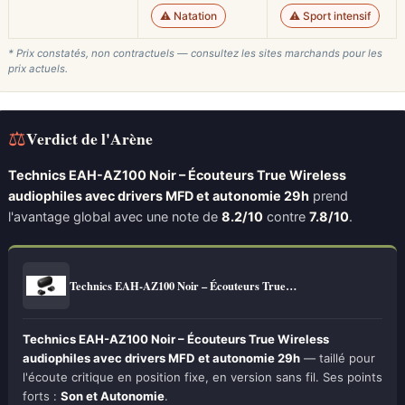
⚠️ Natation
⚠️ Sport intensif
* Prix constatés, non contractuels — consultez les sites marchands pour les
prix actuels.
⚖
Verdict de l'Arène
Technics EAH-AZ100 Noir – Écouteurs True Wireless
audiophiles avec drivers MFD et autonomie 29h
prend
l'avantage global avec une note de
8.2/10
contre
7.8/10
.
Technics EAH-AZ100 Noir – Écouteurs True…
Technics EAH-AZ100 Noir – Écouteurs True Wireless
audiophiles avec drivers MFD et autonomie 29h
— taillé pour
l'écoute critique en position fixe, en version sans fil. Ses points
forts :
Son et Autonomie
.