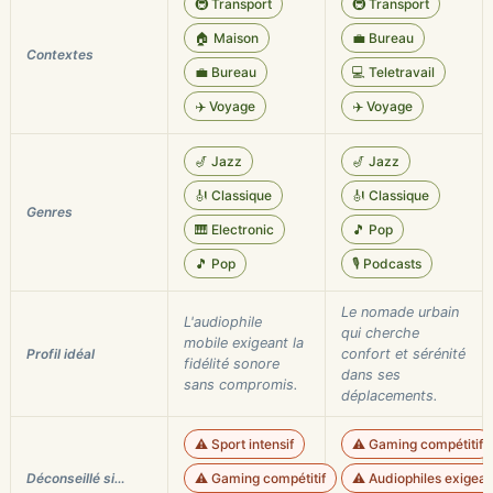
🚇 Transport
🚇 Transport
🏠 Maison
💼 Bureau
Contextes
💼 Bureau
💻 Teletravail
✈️ Voyage
✈️ Voyage
🎷 Jazz
🎷 Jazz
🎻 Classique
🎻 Classique
Genres
🎹 Electronic
🎵 Pop
🎵 Pop
🎙️ Podcasts
Le nomade urbain
L'audiophile
qui cherche
mobile exigeant la
Profil idéal
confort et sérénité
fidélité sonore
dans ses
sans compromis.
déplacements.
⚠️ Sport intensif
⚠️ Gaming compétitif
Déconseillé si…
⚠️ Gaming compétitif
⚠️ Audiophiles exigean