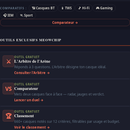
📶 Casques BT
📱 TWS
🎵 Hi-Fi
🎮 Gaming
COMPARATIFS :
🎧 IEM
🏃 Sport
Comparateur →
OUTILS EXCLUSIFS MEOWCHIP
OUTIL GRATUIT
⚔
L'Arbitre de l'Arène
Réponds à 3 questions. L'Arbitre désigne ton casque idéal.
Consulter l'Arbitre →
OUTIL GRATUIT
VS
Comparateur
Mets deux casques face à face — radar, jauges et verdict.
Lancer un duel →
OUTIL GRATUIT
🏆
Classement
660+ casques notés sur 12 critères, filtrables par usage et budget.
Voir le classement →