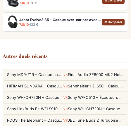
⚖ Comparer
7.8/10
170 €
Jabra Evolve3 85 – Casque over-ear pro avec micro IA et autonomie 120h
⚖ Comparer
7.8/10
433 €
Autres duels récents
VS
Sony MDR-Z1R – Casque audiophile fermé haute résolution
Final Audio ZE8000 MK2 Noir – Écouteurs True Wireless audiophiles 8K Sound
VS
HIFIMAN SUNDARA – Casque Planar Magnetic Ouvert Over-Ear Audiophile
Sennheiser HD 650 – Casque audiophile ouvert pour l'écoute analytique
VS
Sony WH-CH720N – Casque ANC 35h, Ultra-léger (192g) avec Processeur V1
Sony WF-C510 – Écouteurs True Wireless compacts, autonomie 22h et multipoint
VS
Sony LinkBuds Fit WFLS910NW Blanc – Écouteurs Sport Ailes ANC
Sony WH-CH720N – Casque ANC 35h, Ultra-léger (192g) avec Processeur V1
VS
POGS The Elephant – Casque Filaire Enfants 85dB POGS-Safe™ (Éco-Responsable)
JBL Tune Buds 2 Turquoise – Écouteurs True Wireless avec ANC et autonomie 48h