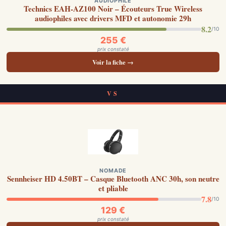
AUDIOPHILE
Technics EAH-AZ100 Noir – Écouteurs True Wireless
audiophiles avec drivers MFD et autonomie 29h
8.2
/10
255 €
prix constaté
Voir la fiche →
VS
NOMADE
Sennheiser HD 4.50BT – Casque Bluetooth ANC 30h, son neutre
et pliable
7.8
/10
129 €
prix constaté