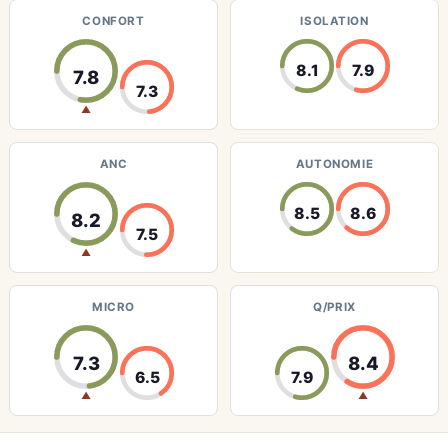
CONFORT
ISOLATION
8.1
7.9
7.8
7.3
▲
ANC
AUTONOMIE
8.5
8.6
8.2
7.5
▲
MICRO
Q/PRIX
7.3
8.4
6.5
7.9
▲
▲