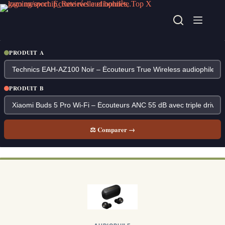
Passer
au
contenu
PRODUIT A
PRODUIT B
⚖ Comparer →