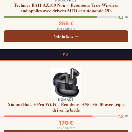
AUDIOPHILE
Technics EAH-AZ100 Noir – Écouteurs True Wireless
audiophiles avec drivers MFD et autonomie 29h
8.2
/10
255 €
prix constaté
Voir la fiche →
VS
NOMADE
Xiaomi Buds 5 Pro Wi-Fi – Écouteurs ANC 55 dB avec triple
driver hybride
7.8
/10
170 €
prix constaté