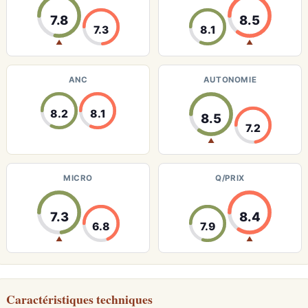
7.8
8.5
7.3
8.1
▲
▲
ANC
AUTONOMIE
8.2
8.1
8.5
7.2
▲
MICRO
Q/PRIX
7.3
8.4
6.8
7.9
▲
▲
Caractéristiques techniques