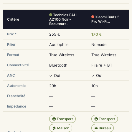
Technics EAH-
Xiaomi Buds 5
Critère
AZ100 Noir –
Pro Wi-Fi…
Écouteurs…
Prix *
255 €
170 €
Pilier
Audiophile
Nomade
Format
True Wireless
True Wireless
Connectivité
Bluetooth
Filaire + BT
ANC
✓ Oui
✓ Oui
Autonomie
29h
10h
Étanchéité
—
—
Impédance
—
—
🚇 Transport
🚇 Transport
🏠 Maison
💼 Bureau