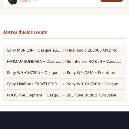
7.8/10
433 €
Autres duels récents
VS
Sony MDR-Z1R – Casque audiophile fermé haute résolution
Final Audio ZE8000 MK2 Noir – Écouteurs True Wireless audiophiles 8K Sound
VS
HIFIMAN SUNDARA – Casque Planar Magnetic Ouvert Over-Ear Audiophile
Sennheiser HD 650 – Casque audiophile ouvert pour l'écoute analytique
VS
Sony WH-CH720N – Casque ANC 35h, Ultra-léger (192g) avec Processeur V1
Sony WF-C510 – Écouteurs True Wireless compacts, autonomie 22h et multipoint
VS
Sony LinkBuds Fit WFLS910NW Blanc – Écouteurs Sport Ailes ANC
Sony WH-CH720N – Casque ANC 35h, Ultra-léger (192g) avec Processeur V1
VS
POGS The Elephant – Casque Filaire Enfants 85dB POGS-Safe™ (Éco-Responsable)
JBL Tune Buds 2 Turquoise – Écouteurs True Wireless avec ANC et autonomie 48h