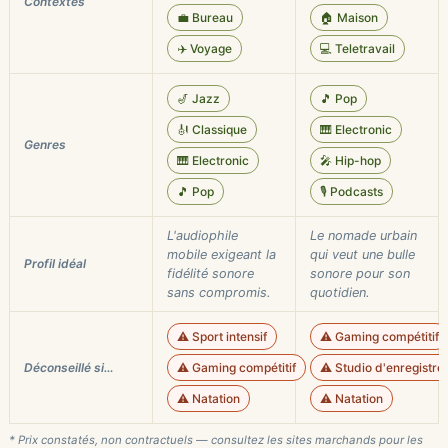
Contextes
💼 Bureau
🏠 Maison
✈️ Voyage
💻 Teletravail
🎷 Jazz
🎵 Pop
🎻 Classique
🎹 Electronic
Genres
🎹 Electronic
🎤 Hip-hop
🎵 Pop
🎙️ Podcasts
L'audiophile
Le nomade urbain
mobile exigeant la
qui veut une bulle
Profil idéal
fidélité sonore
sonore pour son
sans compromis.
quotidien.
⚠️ Sport intensif
⚠️ Gaming compétitif
Déconseillé si…
⚠️ Gaming compétitif
⚠️ Studio d'enregistr
⚠️ Natation
⚠️ Natation
* Prix constatés, non contractuels — consultez les sites marchands pour les