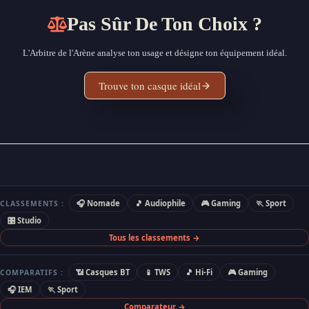
Pas Sûr De Ton Choix ?
L'Arbitre de l'Arène analyse ton usage et désigne ton équipement idéal.
Trouve ton casque idéal
🎧 Nomade
🎵 Audiophile
🎮 Gaming
🏃 Sport
CLASSEMENTS :
🎛 Studio
Tous les classements →
📶 Casques BT
📱 TWS
🎵 Hi-Fi
🎮 Gaming
COMPARATIFS :
🎧 IEM
🏃 Sport
Comparateur →