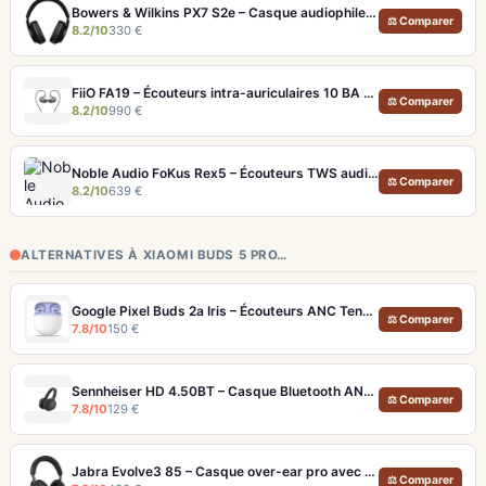
Bowers & Wilkins PX7 S2e – Casque audiophile sans fil ANC 30h
⚖ Comparer
8.2/10
330 €
FiiO FA19 – Écouteurs intra-auriculaires 10 BA Knowles avec technologie S.Turbo
⚖ Comparer
8.2/10
990 €
Noble Audio FoKus Rex5 – Écouteurs TWS audiophiles tribrides
⚖ Comparer
8.2/10
639 €
ALTERNATIVES À XIAOMI BUDS 5 PRO…
Google Pixel Buds 2a Iris – Écouteurs ANC Tensor A1 et IP54
⚖ Comparer
7.8/10
150 €
Sennheiser HD 4.50BT – Casque Bluetooth ANC 30h, son neutre et pliable
⚖ Comparer
7.8/10
129 €
Jabra Evolve3 85 – Casque over-ear pro avec micro IA et autonomie 120h
⚖ Comparer