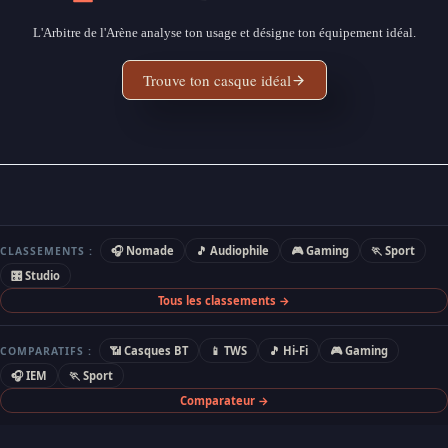
L'Arbitre de l'Arène analyse ton usage et désigne ton équipement idéal.
Trouve ton casque idéal
🎧 Nomade
🎵 Audiophile
🎮 Gaming
🏃 Sport
CLASSEMENTS :
🎛 Studio
Tous les classements →
📶 Casques BT
📱 TWS
🎵 Hi-Fi
🎮 Gaming
COMPARATIFS :
🎧 IEM
🏃 Sport
Comparateur →