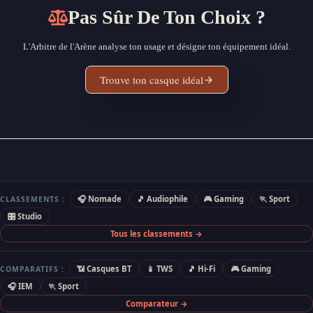
Pas Sûr De Ton Choix ?
L'Arbitre de l'Arène analyse ton usage et désigne ton équipement idéal.
Trouve ton casque idéal
🎧 Nomade
🎵 Audiophile
🎮 Gaming
🏃 Sport
CLASSEMENTS :
🎛 Studio
Tous les classements →
📶 Casques BT
📱 TWS
🎵 Hi-Fi
🎮 Gaming
COMPARATIFS :
🎧 IEM
🏃 Sport
Comparateur →