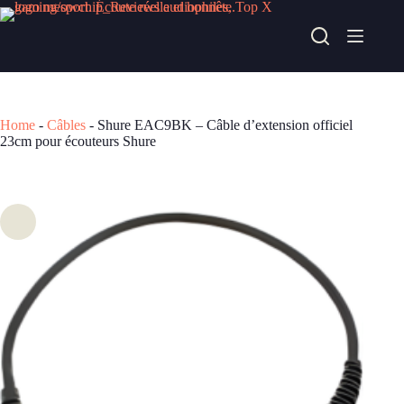
Passer
au
Shure EAC9BK – Câble d’extension officiel 23cm pour écouteurs Shure
contenu
Acheter chez gear4music
12,23
€
Home
-
Câbles
-
Shure EAC9BK – Câble d’extension officiel
23cm pour écouteurs Shure