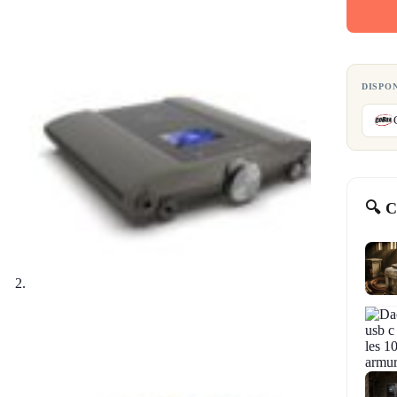
DISPO
🔍 C