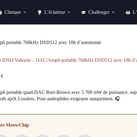
Clinique
L’éclaireur
Challenger
L’
iFi Audio iDSD Valkyrie – DAC/Ampli portable 768kHz DSD512 avec 18h d’autonomie
Acheter chez Fnac
pli portable 768kHz DSD512 avec 18h d’autonomie
io iDSD Valkyrie – DAC/Ampli portable 768kHz DSD512 avec 18h d’
0
€
li portable quad-DAC Burr-Brown avec 5 700 mW de puissance, su
ooth aptX Lossless. Pour audiophiles exigeants uniquement. 🎧
tes MeowChip