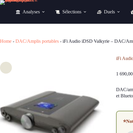
Passer
au
Analyses
Sélections
Duels
contenu
1 690,00
€
Home
-
DAC/Amplis portables
-
iFi Audio iDSD Valkyrie – DAC/Am
iFi Aud
1 690,0
DAC/amp
et Bluet
⭐
No