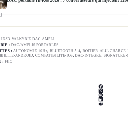
DAC portable Hi-Res 2026 : 7 convertisseurs qui injectent 
I-IDSD-VALKYRIE-DAC-AMPLI
RIE :
DAC/AMPLIS PORTABLES
TTES :
AUTONOMIE-10H+
,
BLUETOOTH-5-4
,
BOITIER-ALU
,
CHARGE-
IBILITE-ANDROID
,
COMPATIBILITE-IOS
,
DAC-INTEGRE
,
SIGNATURE-
 :
FIIO