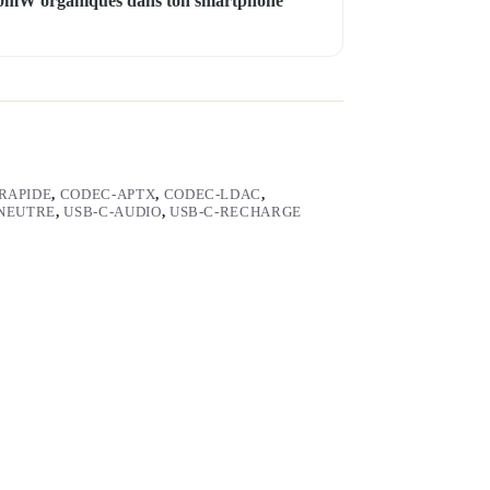
1200mW organiques dans ton smartphone
RAPIDE
,
CODEC-APTX
,
CODEC-LDAC
,
NEUTRE
,
USB-C-AUDIO
,
USB-C-RECHARGE