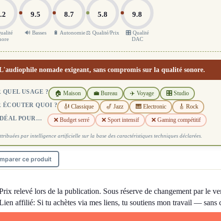
.2
9.5
8.7
5.8
9.8
ualité
🔊 Basses
🔋 Autonomie
⚖️ Qualité/Prix
🎛️ Qualité
nore
DAC
L'audiophile nomade exigeant, sans compromis sur la qualité sonore.
 QUEL USAGE ?
🏠 Maison
💼 Bureau
✈️ Voyage
🎛️ Studio
 ÉCOUTER QUOI ?
🎻 Classique
🎷 Jazz
🎹 Electronic
🎸 Rock
IDÉAL POUR…
❌ Budget serré
❌ Sport intensif
❌ Gaming compétitif
ttribuées par intelligence artificielle sur la base des caractéristiques techniques déclarées.
mparer ce produit
Prix relevé lors de la publication. Sous réserve de changement par le ve
Lien affilié: Si tu achètes via mes liens, tu soutiens mon travail — sans