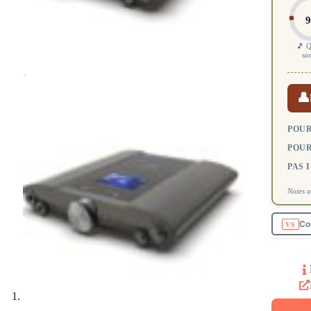
9
🎵 Q
so
👤
POUR
POUR
PAS 
Notes a
Co