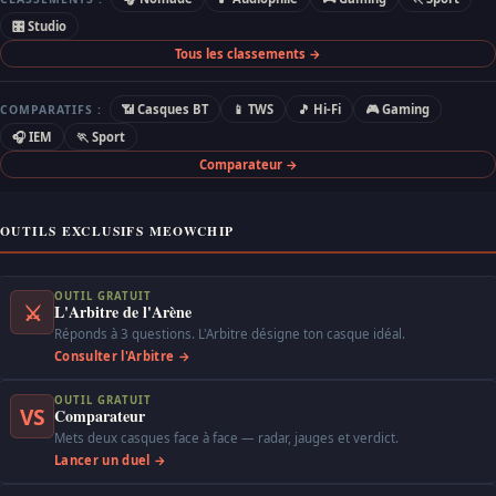
🎛 Studio
Tous les classements →
📶 Casques BT
📱 TWS
🎵 Hi-Fi
🎮 Gaming
COMPARATIFS :
🎧 IEM
🏃 Sport
Comparateur →
OUTILS EXCLUSIFS MEOWCHIP
OUTIL GRATUIT
⚔
L'Arbitre de l'Arène
Réponds à 3 questions. L'Arbitre désigne ton casque idéal.
Consulter l'Arbitre →
OUTIL GRATUIT
VS
Comparateur
Mets deux casques face à face — radar, jauges et verdict.
Lancer un duel →