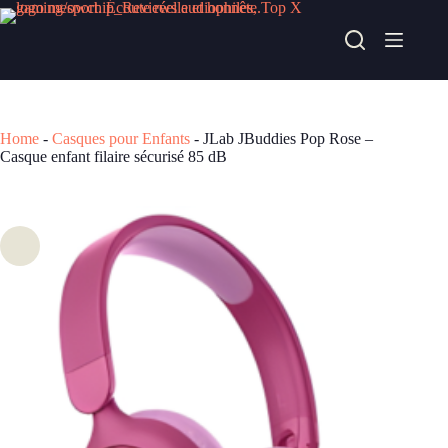
Passer
au
JLab JBuddies Pop Rose – Casque enfant filaire sécurisé 85 dB
contenu
Acheter chez fnac
29,99
€
Home
-
Casques pour Enfants
-
JLab JBuddies Pop Rose –
Casque enfant filaire sécurisé 85 dB