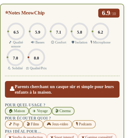
6.9
⭐
Notes MeowChip
/ 10
6.5
5.9
7.1
5.8
6.2
🎵 Qualité
🔊 Basses
😌 Confort
🛡️ Isolation
🎙️ Microphone
sonore
7.0
8.0
💪 Solidité
⚖️ Qualité/Prix
Parents cherchant un casque sûr et simple pour leurs
👤
enfants à la maison.
POUR QUEL USAGE ?
🏠 Maison
✈️ Voyage
🎬 Cinema
POUR ÉCOUTER QUOI ?
🎵 Pop
🎬 Films
🎮 Jeux-video
🎙️ Podcasts
PAS IDÉAL POUR…
❌ Studio de production
❌ Sport intensif
❌ Gaming compétitif