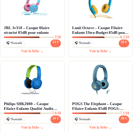
JBL Jr310 – Casque filaire
Lunii Octave – Casque Filaire
sécurisé 85dB pour enfants
Enfants Ultra-Budget 85dB pour
7/10
6.7/10
Conteuse
23 €
30 €
🎧 Nomade
🎧 Nomade
Voir la fiche →
Voir la fiche →
Philips SHK2000 – Casque
POGS The Elephant – Casque
Filaire Enfants Qualité Audio
Filaire Enfants 85dB POGS-
7.6/10
7.1/10
85dB (99dB Sensibilité)
Safe™ (Éco-Responsable)
29 €
38 €
🎧 Nomade
🎧 Nomade
Voir la fiche →
Voir la fiche →