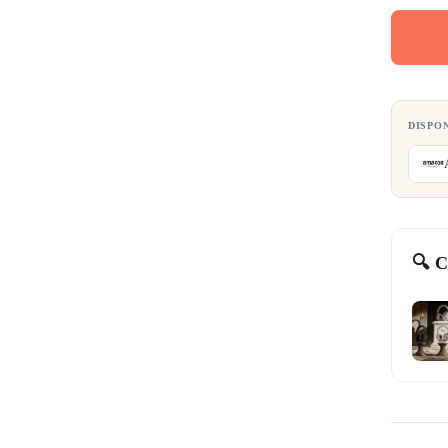
DISPO
🔍 C