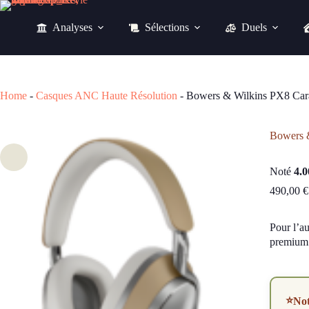
Passer
au
Analyses
Sélections
Duels
contenu
490,00
€
Home
-
Casques ANC Haute Résolution
-
Bowers & Wilkins PX8 Car
Bowers 
Noté
4.0
490,00
€
Pour l’a
premium.
⭐
No