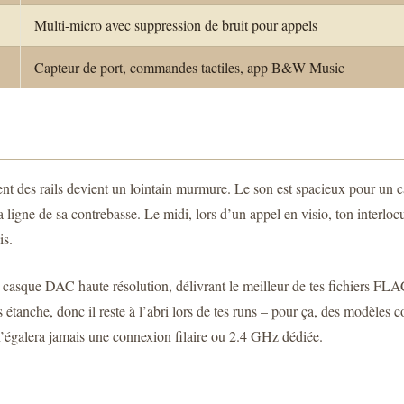
Multi-micro avec suppression de bruit pour appels
Capteur de port, commandes tactiles, app B&W Music
nt des rails devient un lointain murmure. Le son est spacieux pour un c
 ligne de sa contrebasse. Le midi, lors d’un appel en visio, ton interlocut
is.
 casque DAC haute résolution, délivrant le meilleur de tes fichiers FL
as étanche, donc il reste à l’abri lors de tes runs – pour ça, des modèles
n’égalera jamais une connexion filaire ou 2.4 GHz dédiée.