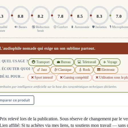
.3
8.8
8.2
7.8
8.5
8.3
7.0
ualité
🔊 Basses
🔇 Réduction
😌 Confort
🔋 Autonomie
🛡️ Isolation
🎙️ Microphon
nore
bruit
L'audiophile nomade qui exige un son sublime partout.
 QUEL USAGE ?
🚇 Transport
💼 Bureau
💻 Teletravail
✈️ Voyage
 ÉCOUTER QUOI ?
🎷 Jazz
🎻 Classique
🎸 Rock
🎹 Electronic
IDÉAL POUR…
❌ Sport intensif
❌ Gaming compétitif
❌ Utilisation sous la pl
ttribuées par intelligence artificielle sur la base des caractéristiques techniques déclarées.
mparer ce produit
Prix relevé lors de la publication. Sous réserve de changement par le ve
Lien affilié: Si tu achètes via mes liens, tu soutiens mon travail — sans