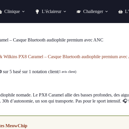
Clinique
L’éclaireur
Challenger
L’
Bowers & Wilkins PX8 Caramel – Casque Bluetooth audiophile premium avec ANC
Acheter chez easylounge
amel – Casque Bluetooth audiophile premium avec ANC
& Wilkins PX8 Caramel – Casque Bluetooth audiophile premium ave
0
sur 5 basé sur
1
notation client
(
1
avis client)
udiophile nomade. Le PX8 Caramel allie des basses profondes, des aigus
 30h d’autonomie, un son qui transporte. Pas pour le sport intensif. 
tes MeowChip