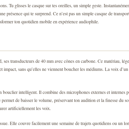
s. Tu glisses le casque sur tes oreilles, un simple geste. Instantanémen
ec une présence qui te surprend. Ce n’est pas un simple casque de transpor
sformer ton quotidien mobile en expérience audiophile.
, ses transducteurs de 40 mm avec cônes en carbone. Ce matériau, léger 
et impact, sans qu’elles ne viennent boucher les médiums. La voix d’un c
ouclier intelligent. Il combine des microphones externes et internes pour
e permet de baisser le volume, préservant ton audition et la finesse du s
rer artificiellement les voix.
e. Elle couvre facilement une semaine de trajets quotidiens ou un long 