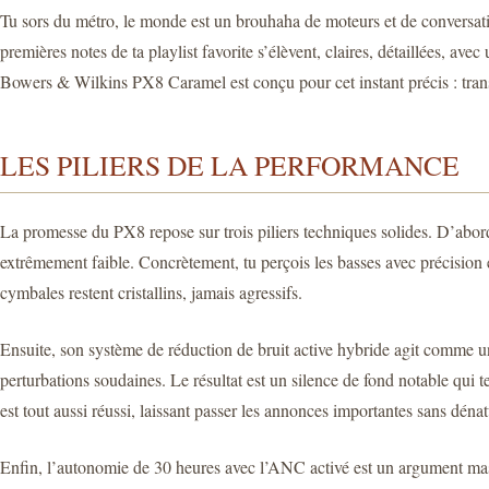
Tu sors du métro, le monde est un brouhaha de moteurs et de conversation
premières notes de ta playlist favorite s’élèvent, claires, détaillées, av
Bowers & Wilkins PX8 Caramel est conçu pour cet instant précis : tran
LES PILIERS DE LA PERFORMANCE
La promesse du PX8 repose sur trois piliers techniques solides. D’abord
extrêmement faible. Concrètement, tu perçois les basses avec précision 
cymbales restent cristallins, jamais agressifs.
Ensuite, son système de réduction de bruit active hybride agit comme un b
perturbations soudaines. Le résultat est un silence de fond notable qui t
est tout aussi réussi, laissant passer les annonces importantes sans dénatu
Enfin, l’autonomie de 30 heures avec l’ANC activé est un argument massu