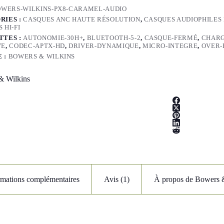
WERS-WILKINS-PX8-CARAMEL-AUDIO
RIES :
CASQUES ANC HAUTE RÉSOLUTION
,
CASQUES AUDIOPHILES 
 HI-FI
TTES :
AUTONOMIE-30H+
,
BLUETOOTH-5-2
,
CASQUE-FERMÉ
,
CHARG
VE
,
CODEC-APTX-HD
,
DRIVER-DYNAMIQUE
,
MICRO-INTEGRE
,
OVER-
 :
BOWERS & WILKINS
& Wilkins
rmations complémentaires
Avis (1)
À propos de Bowers 