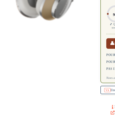
9
🎵 Q
so
👤
POUR
POUR
PAS 
Notes a
Co