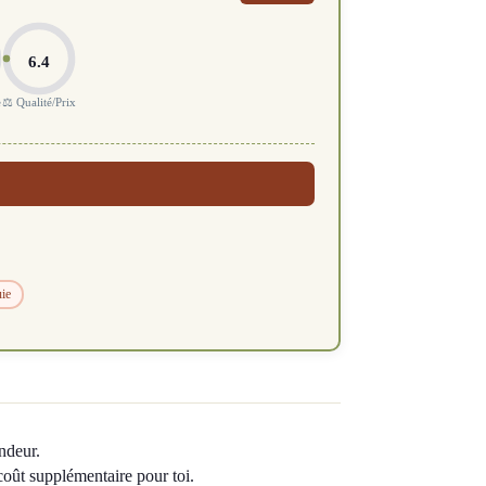
6.4
e
⚖️ Qualité/Prix
uie
ndeur.
 coût supplémentaire pour toi.